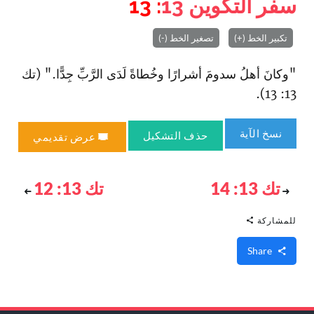
سفر التكوين
13
: 13
تكبير الخط (+)
تصغير الخط (-)
"وكانَ أهلُ سدومَ أشرارًا وخُطاةً لَدَى الرَّبِّ جِدًّا." (تك
13: 13).
نسخ الآية
حذف التشكيل
عرض تقديمي
تك 13: 14
تك 13: 12
للمشاركة
Share