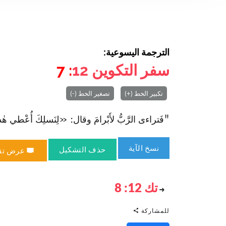
الترجمة اليسوعية:
سفر التكوين
12
: 7
تكبير الخط (+)
تصغير الخط (-)
"فَتراءى الرَّبُّ لأَبْرامَ وقال: «لِنَسلِكَ أُعْطي هٰذه ال
نسخ الآية
حذف التشكيل
عرض تق
تك 12: 8
للمشاركة