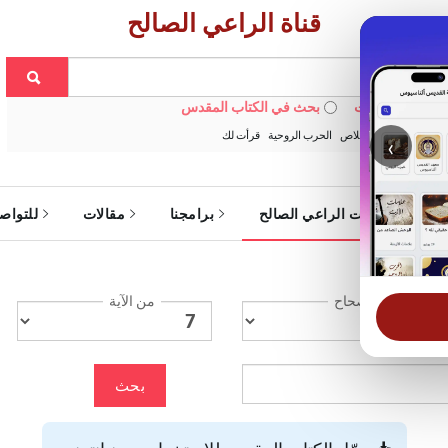
قناة الراعي الصالح
 في الويبسايت
بحث في الكتاب المقدس
:
خبزنا اليومي
الخلاص
الحرب الروحية
قرأت لك
‹
ة
خدمات الراعي الصالح
برامجنا
مقالات
للتواص
الإصحاح
من الآية
بحث