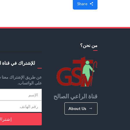
Share
من نحن؟
للإشتراك في قناة ا
عن طريق الإشتراك معنا س
على الواتساب.
قناة الراعي الصالح
About Us
إشترا