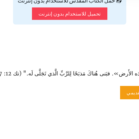
📥 حمّل الكتاب المقدس للاستخدام بدون إنترنت
تحميل للاستخدام بدون إنترنت
أَرض». فبَنى هُناكَ مَذبَحًا لِلرَّبِّ الَّذي تَجَلَّى لَه." (تك 12: 7).
ديمي