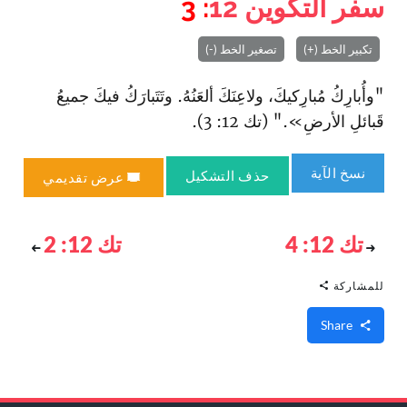
سفر التكوين
12
: 3
تكبير الخط (+)
تصغير الخط (-)
"وأُبارِكُ مُبارِكيكَ، ولاعِنَكَ ألعَنُهُ. وتَتَبارَكُ فيكَ جميعُ
قَبائلِ الأرضِ»." (تك 12: 3).
نسخ الآية
حذف التشكيل
عرض تقديمي
تك 12: 4
تك 12: 2
للمشاركة
Share