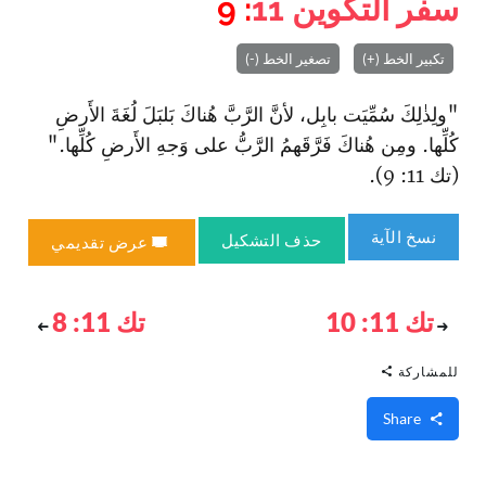
سفر التكوين
11
: 9
تكبير الخط (+)
تصغير الخط (-)
"ولِذٰلِكَ سُمِّيَت بابِل، لأنَّ الرَّبَّ هُناكَ بَلبَلَ لُغَةَ الأَرضِ
كُلِّها. ومِن هُناكَ فَرَّقَهمُ الرَّبُّ على وَجهِ الأَرضِ كُلِّها."
(تك 11: 9).
نسخ الآية
حذف التشكيل
عرض تقديمي
تك 11: 10
تك 11: 8
للمشاركة
Share