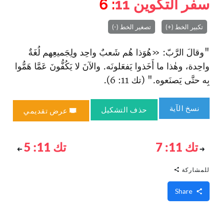
سفر التكوين
11
: 6
تكبير الخط (+)
تصغير الخط (-)
"وقالَ الرَّبّ: «هُوَذا هُم شَعبٌ واحِد ولِجَميعِهم لُغَةٌ
واحِدة، وهٰذا ما أَخَذوا يَفعَلونَه. والآنَ لا يَكُفُّونَ عَمَّا هَمُّوا
بِه حتَّى يَصنَعوه." (تك 11: 6).
نسخ الآية
حذف التشكيل
عرض تقديمي
تك 11: 7
تك 11: 5
للمشاركة
Share