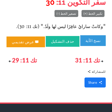
سفر التكوين
11
: 30
تكبير الخط (+)
تصغير الخط (-)
"وكانتْ سارايُ عاقِرًا ليس لها ولَدٌ." (تك 11: 30).
نسخ الآية
حذف التشكيل
عرض تقديمي
تك 11: 31
تك 11: 29
للمشاركة
Share