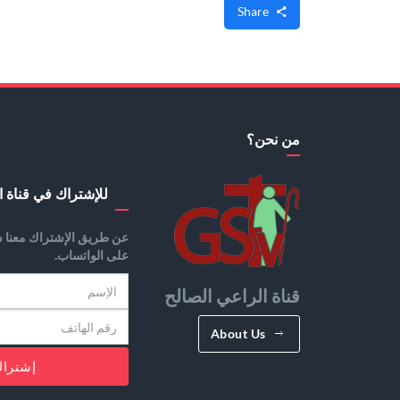
Share
من نحن؟
للإشتراك في قناة ا
عن طريق الإشتراك معنا س
على الواتساب.
قناة الراعي الصالح
About Us
إشترا