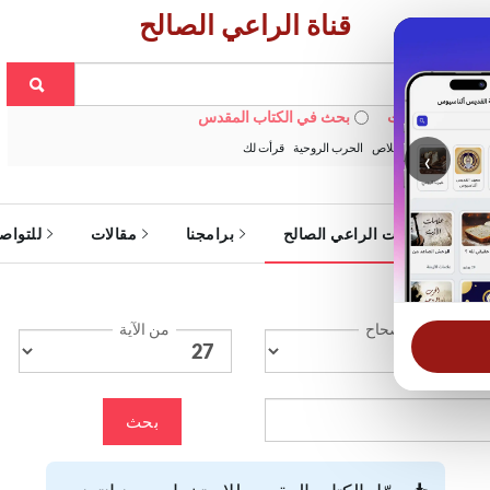
قناة الراعي الصالح
 في الويبسايت
بحث في الكتاب المقدس
:
خبزنا اليومي
الخلاص
الحرب الروحية
قرأت لك
‹
ة
خدمات الراعي الصالح
برامجنا
مقالات
للتواص
الإصحاح
من الآية
بحث