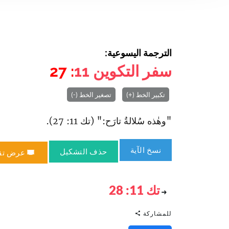
الترجمة اليسوعية:
سفر التكوين
11
: 27
تكبير الخط (+)
تصغير الخط (-)
"وهٰذه سُلالةُ تارَح:" (تك 11: 27).
نسخ الآية
حذف التشكيل
عرض تق
تك 11: 28
للمشاركة