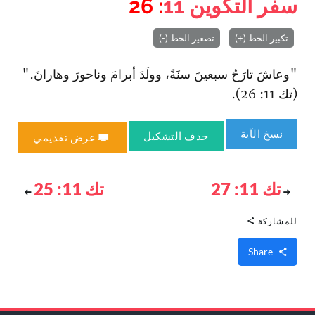
سفر التكوين
11
: 26
تكبير الخط (+)
تصغير الخط (-)
"وعاشَ تارَحُ سبعينَ سنَةً، وولَدَ أبرامَ وناحورَ وهارانَ."
(تك 11: 26).
نسخ الآية
حذف التشكيل
عرض تقديمي
تك 11: 27
تك 11: 25
للمشاركة
Share