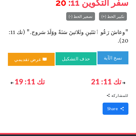
سفر التكوين
11
: 20
تكبير الخط (+)
تصغير الخط (-)
"وعاشَ رَعُو ٱثنَتَينِ وثَلاثينَ سَنَةً ووَلَدَ سَروج." (تك 11:
20).
نسخ الآية
حذف التشكيل
عرض تقديمي
تك 11: 21
تك 11: 19
للمشاركة
Share