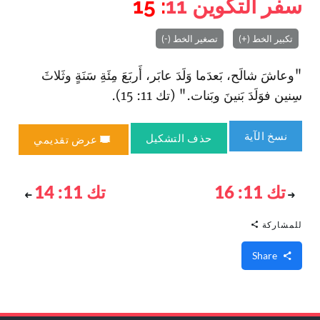
سفر التكوين
11
: 15
تكبير الخط (+)
تصغير الخط (-)
"وعاشَ شالَح، بَعدَما وَلَدَ عابَر، أَربَعَ مِئَةِ سَنَةٍ وثَلاثَ
سِنين فوَلَدَ بَنينَ وبَنات." (تك 11: 15).
نسخ الآية
حذف التشكيل
عرض تقديمي
تك 11: 16
تك 11: 14
للمشاركة
Share