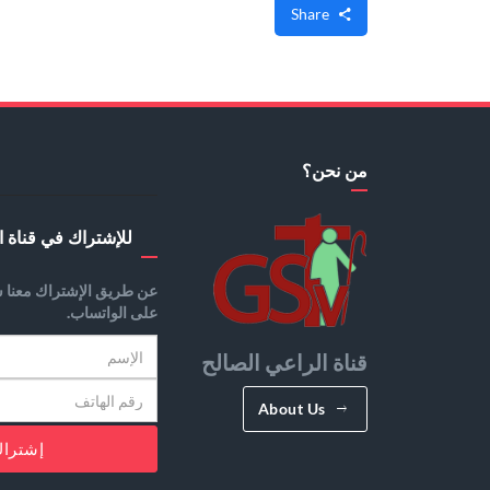
Share
من نحن؟
للإشتراك في قناة ا
عن طريق الإشتراك معنا س
على الواتساب.
قناة الراعي الصالح
About Us
إشترا