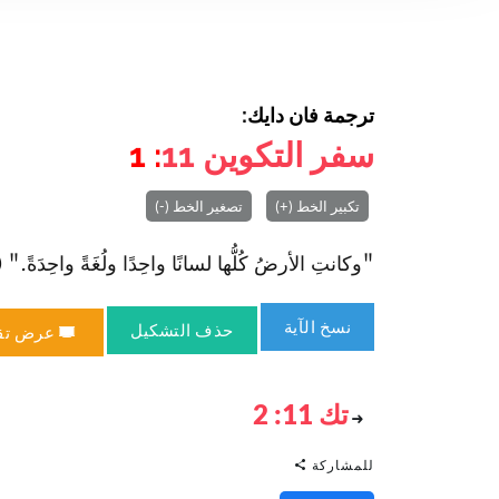
ترجمة فان دايك:
سفر التكوين
11
: 1
تكبير الخط (+)
تصغير الخط (-)
"وكانتِ الأرضُ كُلُّها لسانًا واحِدًا ولُغَةً واحِدَةً." (تك 11
نسخ الآية
حذف التشكيل
عرض تق
تك 11: 2
للمشاركة