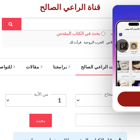
قناة الراعي الصالح
 في الويبسايت
بحث في الكتاب المقدس
:
خبزنا اليومي
الخلاص
الحرب الروحية
قرأت لك
‹
ة
خدمات الراعي الصالح
برامجنا
مقالات
للتواص
الإصحاح
من الآية
بحث