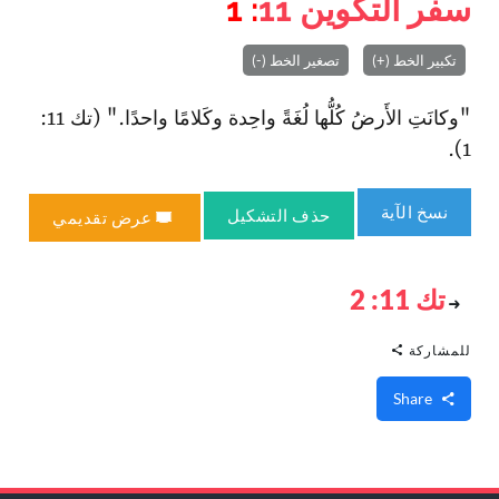
سفر التكوين
11
: 1
تكبير الخط (+)
تصغير الخط (-)
"وكانَتِ الأَرضُ كُلُّها لُغَةً واحِدة وكَلامًا واحدًا." (تك 11:
1).
نسخ الآية
حذف التشكيل
عرض تقديمي
تك 11: 2
للمشاركة
Share