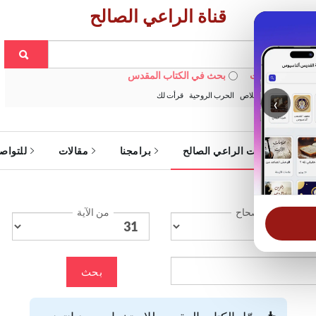
قناة الراعي الصالح
 في الويبسايت
بحث في الكتاب المقدس
:
خبزنا اليومي
الخلاص
الحرب الروحية
قرأت لك
‹
ة
خدمات الراعي الصالح
برامجنا
مقالات
للتواص
الإصحاح
من الآية
بحث