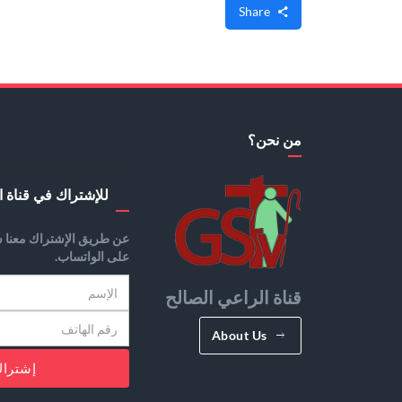
Share
من نحن؟
للإشتراك في قناة ا
عن طريق الإشتراك معنا س
على الواتساب.
قناة الراعي الصالح
About Us
إشترا