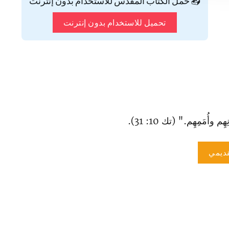
📥 حمّل الكتاب المقدس للاستخدام بدون إنترنت
تحميل للاستخدام بدون إنترنت
 وأُمَمِهِم." (تك 10: 31).
ديمي