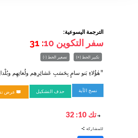
الترجمة اليسوعية:
سفر التكوين
10
: 31
تكبير الخط (+)
تصغير الخط (-)
"هٰؤُلاءِ بَنو سامٍ بِحَسَبِ عَشائِرِهِم ولُغاتِهِم وبُلْدانِهِم
نسخ الآية
حذف التشكيل
عرض تق
تك 10: 32
للمشاركة