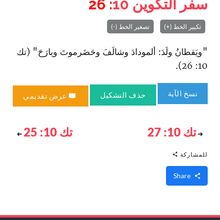
سفر التكوين
10
: 26
تكبير الخط (+)
تصغير الخط (-)
"ويَقطانُ ولَدَ: ألمودادَ وشالَفَ وحَضَرموتَ ويارَحَ" (تك
10: 26).
نسخ الآية
حذف التشكيل
عرض تقديمي
تك 10: 27
تك 10: 25
للمشاركة
Share