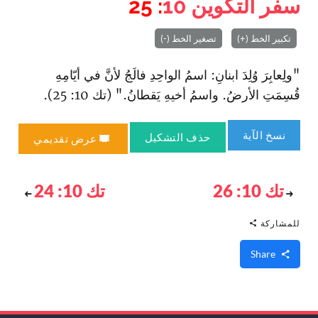
سفر التكوين
10
: 25
تكبير الخط (+)
تصغير الخط (-)
"ولِعابِرَ وُلِدَ ابنانِ: اسمُ الواحِدِ فالَجُ لأنَّ في أيّامِهِ
قُسِمَتِ الأرضُ. واسمُ أخيهِ يَقطانُ." (تك 10: 25).
نسخ الآية
حذف التشكيل
عرض تقديمي
تك 10: 26
تك 10: 24
للمشاركة
Share