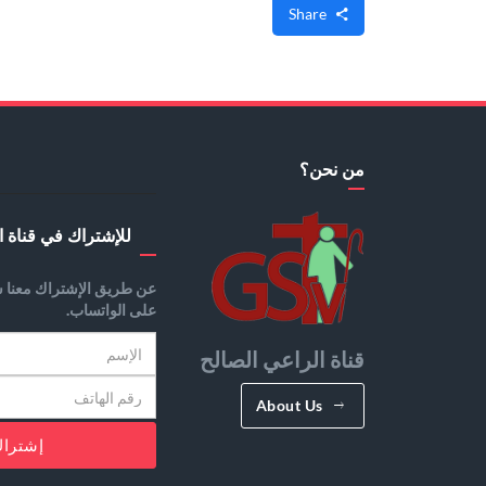
Share
من نحن؟
للإشتراك في قناة ا
عن طريق الإشتراك معنا س
على الواتساب.
قناة الراعي الصالح
About Us
إشترا