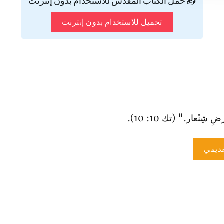
📥 حمّل الكتاب المقدس للاستخدام بدون إنترنت
تحميل للاستخدام بدون إنترنت
ِ شِنْعار." (تك 10: 10).
ديمي