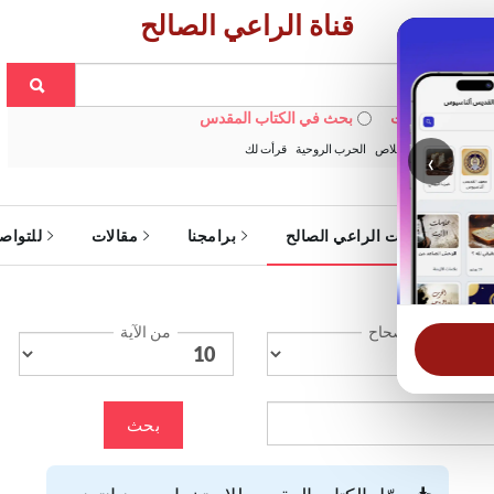
قناة الراعي الصالح
 في الويبسايت
بحث في الكتاب المقدس
:
خبزنا اليومي
الخلاص
الحرب الروحية
قرأت لك
‹
ة
خدمات الراعي الصالح
برامجنا
مقالات
للتواص
الإصحاح
من الآية
بحث