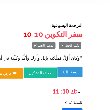
الترجمة اليسوعية:
سفر التكوين
10
: 10
تكبير الخط (+)
تصغير الخط (-)
"وكانَ أَوَّلُ مَملَكَتِه بابِل وأَرَك وأَكَّد وكَلْنَة في أَرض
نسخ الآية
حذف التشكيل
عرض تق
تك 10: 11
للمشاركة