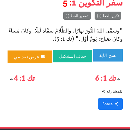
سفر التكوين
1
: 5
تكبير الخط (+)
تصغير الخط (-)
"وسمَّى اللهُ النُّورَ نهارًا، والظَّلامُ سمَّاه لَيلًا. وكانَ مَساءٌ
وكانَ صَباح: يَومٌ أَوَّل." (تك 1: 5).
نسخ الآية
حذف التشكيل
عرض تقديمي
تك 1: 6
تك 1: 4
للمشاركة
Share