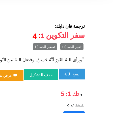
ترجمة فان دايك:
سفر التكوين
1
: 4
تكبير الخط (+)
تصغير الخط (-)
"ورأى اللهُ النّورَ أنَّهُ حَسَنٌ. وفَصَلَ اللهُ بَينَ النّورِ 
نسخ الآية
حذف التشكيل
عرض تق
تك 1: 5
للمشاركة