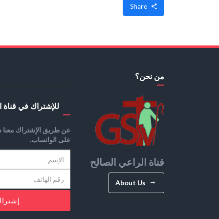
Share
من نحن؟
للإشتراك في قناة ا
عن طريق الإشتراك معنا س
على الواتساب.
قناة الراعي الصالح
About Us
إشترا