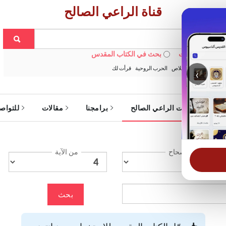
قناة الراعي الصالح
 في الويبسايت
بحث في الكتاب المقدس
:
خبزنا اليومي
الخلاص
الحرب الروحية
قرأت لك
‹
ة
خدمات الراعي الصالح
برامجنا
مقالات
للتواص
الإصحاح
من الآية
بحث