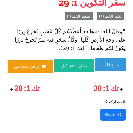
سفر التكوين
1
: 29
تكبير الخط (+)
تصغير الخط (-)
"وقالَ الله: «ها قد أَعطَيتُكم كُلَّ عُشبٍ يُخرِجُ بِزرًا
على وَجهِ الأَرضِ كُلِّها، وكُلَّ شَجَرٍ فيه ثَمَرٌ يُخرِجُ بِزرًا
يَكونُ لَكم طَعامًا." (تك 1: 29).
نسخ الآية
حذف التشكيل
عرض تقديمي
تك 1: 30
تك 1: 28
للمشاركة
Share