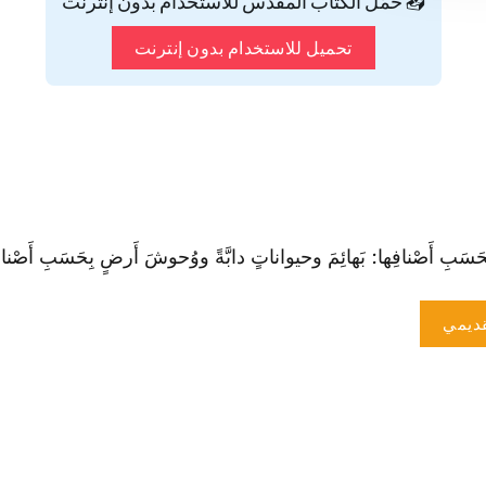
📥 حمّل الكتاب المقدس للاستخدام بدون إنترنت
تحميل للاستخدام بدون إنترنت
حَسَبِ أَصْنافِها: بَهائِمَ وحيواناتٍ دابَّةً ووُحوشَ أَرضٍ بِحَسَبِ أَصْناف
ديمي