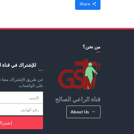
Share
من نحن؟
للإشتراك في قناة ا
عن طريق الإشتراك معنا س
على الواتساب.
قناة الراعي الصالح
About Us
إشترا