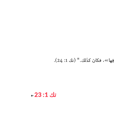
ِها»، فكانَ كذٰلك." (تك 1: 24).
تك 1: 23