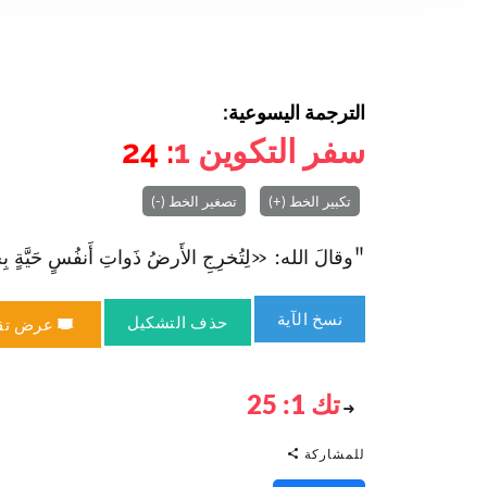
الترجمة اليسوعية:
سفر التكوين
1
: 24
تكبير الخط (+)
تصغير الخط (-)
"وقالَ الله: «لِتُخرِجِ الأَرضُ ذَواتِ أَنفُسٍ حَيَّةٍ بِ
نسخ الآية
حذف التشكيل
عرض تق
تك 1: 25
للمشاركة