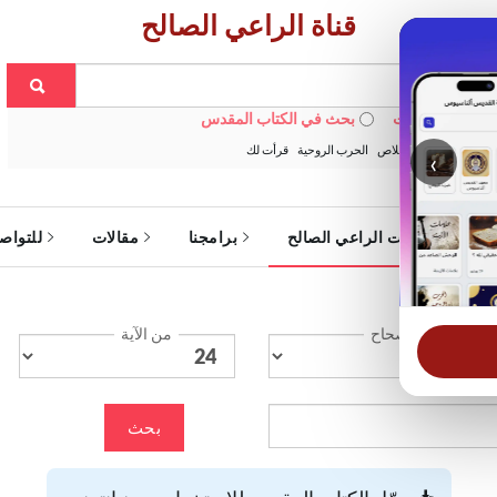
قناة الراعي الصالح
 في الويبسايت
بحث في الكتاب المقدس
:
خبزنا اليومي
الخلاص
الحرب الروحية
قرأت لك
‹
ة
خدمات الراعي الصالح
برامجنا
مقالات
للتواص
الإصحاح
من الآية
بحث