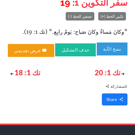
سفر التكوين
1
: 19
تكبير الخط (+)
تصغير الخط (-)
"وكانَ مَساءٌ وكانَ صَباح: يَومٌ رابِع." (تك 1: 19).
نسخ الآية
حذف التشكيل
عرض تقديمي
تك 1: 20
تك 1: 18
للمشاركة
Share