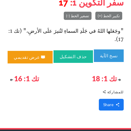
سفر التكوين
1
: 17
تكبير الخط (+)
تصغير الخط (-)
"وجَعَلها اللهُ في جَلَدِ السماءِ لتُنيرَ علَى الأرضِ،" (تك 1:
17).
نسخ الآية
حذف التشكيل
عرض تقديمي
تك 1: 18
تك 1: 16
للمشاركة
Share