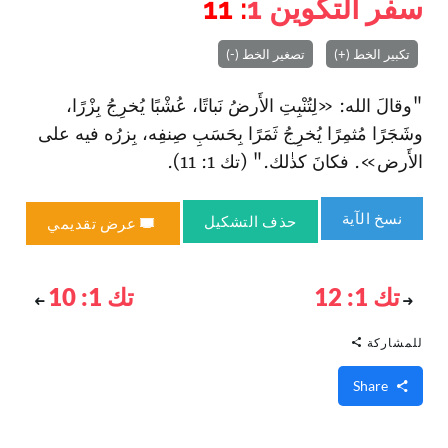
سفر التكوين
1
: 11
تكبير الخط (+)
تصغير الخط (-)
"وقالَ الله: «لِتُنْبِتِ الأَرضُ نَباتًا، عُشْبًا يُخرِجُ بِزْرًا،
وشَجَرًا مُثمِرًا يُخرِجُ ثَمَرًا بِحَسَبِ صِنفِه، بِزرُه فيه على
الأَرض». فكانَ كذٰلك." (تك 1: 11).
نسخ الآية
حذف التشكيل
عرض تقديمي
تك 1: 12
تك 1: 10
للمشاركة
Share