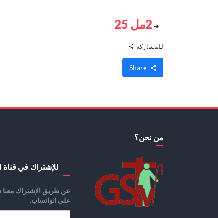
2مل 25
للمشاركة
Share
من نحن؟
للإشتراك في قناة ا
عن طريق الإشتراك معنا س
على الواتساب.