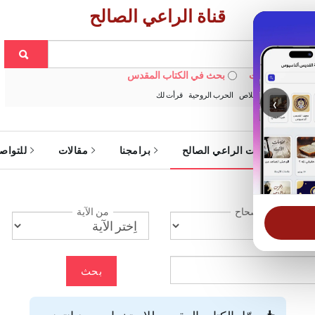
قناة الراعي الصالح
 في الويبسايت
بحث في الكتاب المقدس
:
خبزنا اليومي
الخلاص
الحرب الروحية
قرأت لك
‹
ة
خدمات الراعي الصالح
برامجنا
مقالات
للتواص
الإصحاح
من الآية
بحث