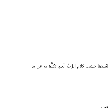
بيدَها حَسَبَ كلامِ الرَّبِّ الّذي تكلَّمَ بهِ عن يَدِ
ِصرَ.