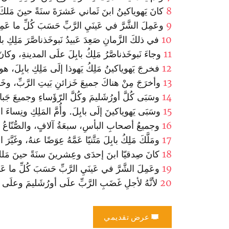
8
كانَ يَهوياكينُ ابنَ ثَماني عَشرَةَ سنَةً حينَ مَلكَ، 
9
وعَمِلَ الشَّرَّ في عَينَيِ الرَّبِّ حَسَبَ كُلِّ ما عَمِ
10
في ذلكَ الزَّمانِ صَعِدَ عَبيدُ نَبوخَذناصَّرَ مَلِكِ 
11
وجاءَ نَبوخَذناصَّرُ مَلِكُ بابِلَ علَى المدينةِ، وكانَ
12
فخرجَ يَهوياكينُ مَلِكُ يَهوذا إلَى مَلِكِ بابِلَ، هو وأُم
13
وأخرَجَ مِنْ هناكَ جميعَ خَزائنِ بَيتِ الرَّبِّ، وخَزائن
14
وسَبَى كُلَّ أورُشَليمَ وكُلَّ الرّؤَساءِ وجميعَ جَبا
15
وسَبَى يَهوياكينَ إلَى بابِلَ. وأُمَّ المَلِكِ ونِساءَ 
16
وجميعُ أصحابِ البأسِ، سبعَةُ آلافٍ، والصُّنّاعُ وال
17
ومَلَّكَ مَلِكُ بابِلَ مَتَّنيّا عَمَّهُ عِوَضًا عنهُ، وغَيَّر
18
كانَ صِدقيّا ابنَ إحدَى وعِشرينَ سنَةً حينَ مَلكَ، 
19
وعَمِلَ الشَّرَّ في عَينَيِ الرَّبِّ حَسَبَ كُلِّ ما عَم
20
لأنَّهُ لأجلِ غَضَبِ الرَّبِّ علَى أورُشَليمَ وعلَى يَه
عرض تقديمي