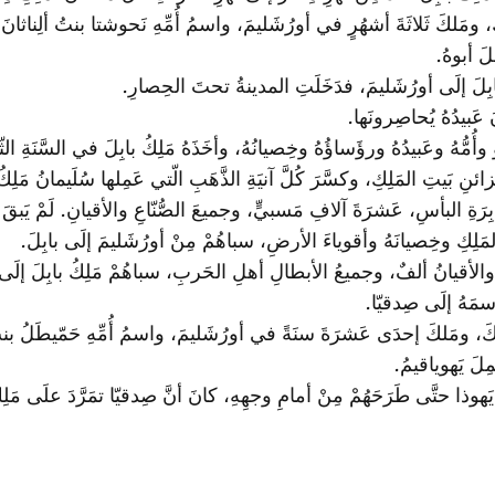
ومَلكَ ثَلاثَةَ أشهُرٍ في أورُشَليمَ، واسمُ أُمِّهِ نَحوشتا بنتُ ألِناثانَ 
لَ أبوهُ.
بابِلَ إلَى أورُشَليمَ، فدَخَلَتِ المدينةُ تحتَ الحِصارِ.
 عَبيدُهُ يُحاصِرونَها.
ُّهُ وعَبيدُهُ ورؤَساؤُهُ وخِصيانُهُ، وأخَذَهُ مَلِكُ بابِلَ في السَّنَةِ الثّام
ِ بَيتِ المَلِكِ، وكسَّرَ كُلَّ آنيَةِ الذَّهَبِ الّتي عَمِلها سُلَيمانُ مَلِك
بِرَةِ البأسِ، عَشرَةَ آلافِ مَسبيٍّ، وجميعَ الصُّنّاعِ والأقيانِ. لَمْ يَب
المَلِكِ وخِصيانَهُ وأقوياءَ الأرضِ، سباهُمْ مِنْ أورُشَليمَ إلَى بابِلَ.
أقيانُ ألفٌ، وجميعُ الأبطالِ أهلِ الحَربِ، سباهُمْ مَلِكُ بابِلَ إلَى ب
َ اسمَهُ إلَى صِدقيّا.
ومَلكَ إحدَى عَشرَةَ سنَةً في أورُشَليمَ، واسمُ أُمِّهِ حَمّيطَلُ بنتُ 
ِلَ يَهوياقيمُ.
وذا حتَّى طَرَحَهُمْ مِنْ أمامِ وجهِهِ، كانَ أنَّ صِدقيّا تمَرَّدَ علَى مَلِك