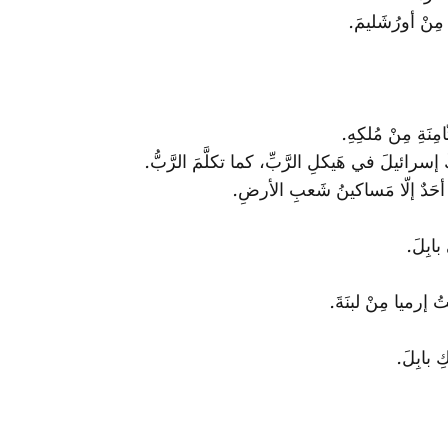
مِنْ أورُشَليمَ.
ِنَةِ مِنْ مُلكِهِ.
ُ إسرائيلَ في هَيكلِ الرَّبِّ، كما تكلَّمَ الرَّبُّ.
قَ أحَدٌ إلّا مَساكينُ شَعبِ الأرضِ.
ابِلَ.
إرميا مِنْ لبنَةَ.
ِ بابِلَ.