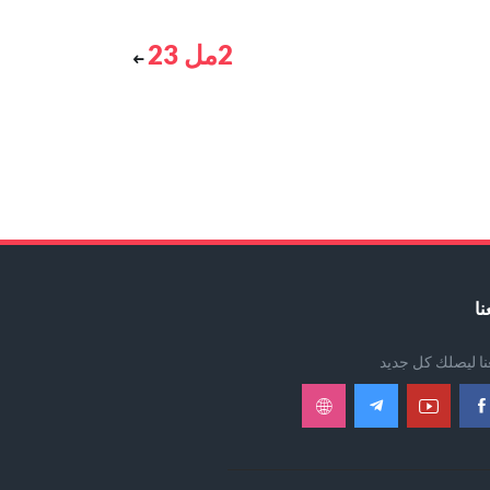
2مل 23
نا
عنا ليصلك كل جديد