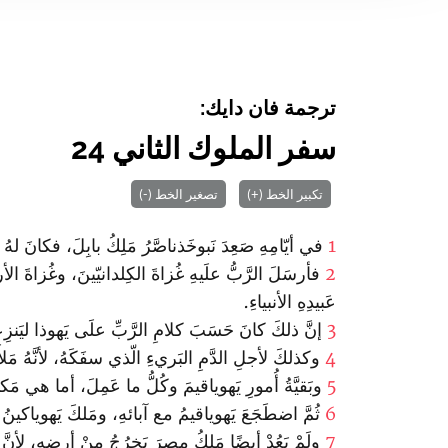
ترجمة فان دايك:
سفر الملوك الثاني 24
تكبير الخط (+)
تصغير الخط (-)
1
في أيّامِهِ صَعِدَ نَبوخَذناصَّرُ مَلِكُ بابِلَ، فكانَ لهُ يَ
2
فأرسَلَ الرَّبُّ علَيهِ غُزاةَ الكِلدانيّينَ، وغُزاةَ الأ
عَبيدِهِ الأنبياءِ.
3
إنَّ ذلكَ كانَ حَسَبَ كلامِ الرَّبِّ علَى يَهوذا ليَنزِ
4
وكذلكَ لأجلِ الدَّمِ البَريءِ الّذي سفَكَهُ، لأنَّهُ مَلأَ أ
5
وبَقيَّةُ أُمورِ يَهوياقيمَ وكُلُّ ما عَمِلَ، أما هي مَك
6
ثُمَّ اضطَجَعَ يَهوياقيمُ مع آبائهِ، ومَلكَ يَهوياكينُ اب
7
ولَمْ يَعُدْ أيضًا مَلِكُ مِصرَ يَخرُجُ مِنْ أرضِهِ، لأنَّ