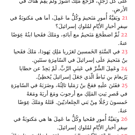
علَى كُلِّ رَجُلٍ، فرَجَعَ مَلِكُ أشّورَ ولَمْ يُقِمْ هناكَ في
الأرضِ.
21
وبَقيَّةُ أُمورِ مَنَحيمَ وكُلُّ ما عَمِلَ، أما هي مَكتوبَةٌ في
سِفرِ أخبارِ الأيّامِ لمُلوكِ إسرائيلَ؟
22
ثُمَّ اضطَجَعَ مَنَحيمُ مع آبائهِ، ومَلكَ فقَحيا ابنُهُ عِوَضًا
عنهُ.
23
في السَّنَةِ الخَمسينَ لعَزَريا مَلِكِ يَهوذا، مَلكَ فقَحيا
بنُ مَنَحيمَ علَى إسرائيلَ في السّامِرَةِ سنَتَينِ.
24
وعَمِلَ الشَّرَّ في عَينَيِ الرَّبِّ. لَمْ يَحِدْ عن خطايا
يَرُبعامَ بنِ نَباطَ الّذي جَعَلَ إسرائيلَ يُخطِئُ.
25
ففَتَنَ علَيهِ فقحُ بنُ رَمَليا ثالِثُهُ، وضَرَبَهُ في السّامِرَةِ
في قَصرِ بَيتِ المَلِكِ مع أرجوبَ ومَعَ أريَةَ ومَعَهُ
خَمسونَ رَجُلًا مِنْ بَني الجِلعاديّينَ. قَتَلهُ ومَلكَ عِوَضًا
عنهُ.
26
وبَقيَّةُ أُمورِ فقَحيا وكُلُّ ما عَمِلَ ها هي مَكتوبَةٌ في
سِفرِ أخبارِ الأيّامِ لمُلوكِ إسرائيلَ.