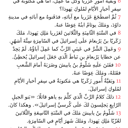
6
وبَقيَّةُ أُمورِ عَزَريا وكُلُّ ما عَمِلَ، أما هي مَكتوبَةٌ في
سِفرِ أخبارِ الأيّامِ لمُلوكِ يَهوذا؟
7
ثُمَّ اضطَجَعَ عَزَريا مع آبائهِ، فدَفَنوهُ مع آبائهِ في مدينةِ
داوُدَ، ومَلكَ يوثامُ ابنُهُ عِوَضًا عنهُ.
8
في السَّنَةِ الثّامِنَةِ والثَّلاثينَ لعَزَريا مَلِكِ يَهوذا، مَلكَ
زَكَريّا بنُ يَرُبعامَ علَى إسرائيلَ في السّامِرَةِ سِتَّةَ أشهُرٍ.
9
وعَمِلَ الشَّرَّ في عَينَيِ الرَّبِّ كما عَمِلَ آباؤُهُ. لَمْ يَحِدْ
عن خطايا يَرُبعامَ بنِ نَباطَ الّذي جَعَلَ إسرائيلَ يُخطِئُ.
10
ففَتَنَ علَيهِ شَلّومُ بنُ يابيشَ وضَرَبَهُ أمامَ الشَّعبِ
فقَتَلهُ، ومَلكَ عِوَضًا عنهُ.
11
وبَقيَّةُ أُمورِ زَكَريّا هي مَكتوبَةٌ في سِفرِ أخبارِ الأيّامِ
لمُلوكِ إسرائيلَ.
12
ذلكَ كلامُ الرَّبِّ الّذي كلَّمَ بهِ ياهو قائلًا: «بَنو الجيلِ
الرّابِعِ يَجلِسونَ لكَ علَى كُرسيِّ إسرائيلَ». وهكذا كانَ.
13
شَلّومُ بنُ يابيشَ مَلكَ في السَّنَةِ التّاسِعَةِ والثَّلاثينَ
لعُزّيّا مَلِكِ يَهوذا، ومَلكَ شَهرَ أيّامٍ في السّامِرَةِ.