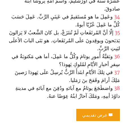
عَشرَةَ سنَةً في أورُشَليمَ، واسمُ أُمِّهِ يَروشا ابنَةُ
صادوقَ.
34
وعَمِلَ ما هو مُستَقيمٌ في عَينَيِ الرَّبِّ. عَمِلَ حَسَبَ
كُلِّ ما عَمِلَ عُزّيّا أبوهُ.
35
إلّا أنَّ المُرتَفَعاتِ لَمْ تُنتَزَعْ، بل كانَ الشَّعبُ لا يَزالونَ
يَذبَحونَ ويوقِدونَ علَى المُرتَفَعاتِ. هو بَنَى البابَ الأعلَى
لبَيتِ الرَّبِّ.
36
وبَقيَّةُ أُمورِ يوثامَ وكُلُّ ما عَمِلَ، أما هي مَكتوبَةٌ في
سِفرِ أخبارِ الأيّامِ لمُلوكِ يَهوذا؟
37
في تِلكَ الأيّامِ ابتَدأَ الرَّبُّ يُرسِلُ علَى يَهوذا رَصينَ
مَلِكَ أرامَ وفَقحَ بنَ رَمَليا.
38
واضطَجَعَ يوثامُ مع آبائهِ ودُفِنَ مع آبائهِ في مدينةِ
داوُدَ أبيهِ، ومَلكَ آحازُ ابنُهُ عِوَضًا عنهُ.
عرض تقديمي