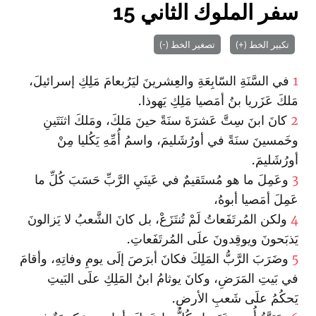
سفر الملوك الثاني 15
تكبير الخط (+)
تصغير الخط (-)
1
في السَّنَةِ السّابِعَةِ والعِشرينَ ليَرُبعامَ مَلِكِ إسرائيلَ،
مَلكَ عَزَريا بنُ أمَصيا مَلِكِ يَهوذا.
2
كانَ ابنَ سِتَّ عَشرَةَ سنَةً حينَ مَلكَ، ومَلكَ اثنَتَينِ
وخَمسينَ سنَةً في أورُشَليمَ، واسمُ أُمِّهِ يَكُليا مِنْ
أورُشَليمَ.
3
وعَمِلَ ما هو مُستَقيمٌ في عَينَيِ الرَّبِّ حَسَبَ كُلِّ ما
عَمِلَ أمَصيا أبوهُ،
4
ولكن المُرتَفَعاتُ لَمْ تُنتَزَعْ، بل كانَ الشَّعبُ لا يَزالونَ
يَذبَحونَ ويوقِدونَ علَى المُرتَفَعاتِ.
5
وضَرَبَ الرَّبُّ المَلِكَ فكانَ أبرَصَ إلَى يومِ وفاتِهِ، وأقامَ
في بَيتِ المَرَضِ، وكانَ يوثامُ ابنُ المَلِكِ علَى البَيتِ
يَحكُمُ علَى شَعبِ الأرضِ.