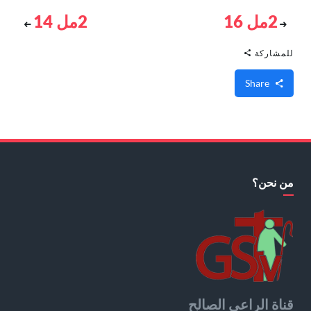
2مل 16
2مل 14
للمشاركة
Share
من نحن؟
قناة الراعي الصالح