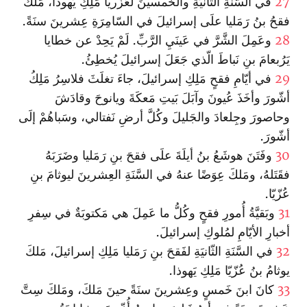
27
في السَّنَةِ الثّانيَةِ والخَمسينَ لعَزَريا مَلِكِ يَهوذا، مَلكَ
فقحُ بنُ رَمَليا علَى إسرائيلَ في السّامِرَةِ عِشرينَ سنَةً.
28
وعَمِلَ الشَّرَّ في عَينَيِ الرَّبِّ. لَمْ يَحِدْ عن خطايا
يَرُبعامَ بنِ نَباطَ الّذي جَعَلَ إسرائيلَ يُخطِئُ.
29
في أيّامِ فقحٍ مَلِكِ إسرائيلَ، جاءَ تغلَثَ فلاسِرُ مَلِكُ
أشّورَ وأخَذَ عُيونَ وآبَلَ بَيتِ مَعكَةَ ويانوحَ وقادَشَ
وحاصورَ وجِلعادَ والجَليلَ وكُلَّ أرضِ نَفتالي، وسَباهُمْ إلَى
أشّورَ.
30
وفَتَنَ هوشَعُ بنُ أيلَةَ علَى فقحَ بنِ رَمَليا وضَرَبَهُ
فقَتَلهُ، ومَلكَ عِوَضًا عنهُ في السَّنَةِ العِشرينَ ليوثامَ بنِ
عُزّيّا.
31
وبَقيَّةُ أُمورِ فقحٍ وكُلُّ ما عَمِلَ هي مَكتوبَةٌ في سِفرِ
أخبارِ الأيّامِ لمُلوكِ إسرائيلَ.
32
في السَّنَةِ الثّانيَةِ لفَقحَ بنِ رَمَليا مَلِكِ إسرائيلَ، مَلكَ
يوثامُ بنُ عُزّيّا مَلِكِ يَهوذا.
33
كانَ ابنَ خَمسٍ وعِشرينَ سنَةً حينَ مَلكَ، ومَلكَ سِتَّ