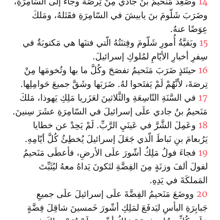
14
وصَعِدَ مَنَحيمُ بنُ جادي مِنْ تِرصَةَ وجاءَ إلَى السّامِرَةِ،
وضَرَبَ شَلّومَ بنَ يابيشَ في السّامِرَةِ فقَتَلهُ، ومَلكَ
عِوَضًا عنهُ.
15
وبَقيَّةُ أُمورِ شَلّومَ وفِتنَتُهُ الّتي فتنَها هي مَكتوبَةٌ في
سِفرِ أخبارِ الأيّامِ لمُلوكِ إسرائيلَ.
16
حينَئذٍ ضَرَبَ مَنَحيمُ تفصَحَ وكُلَّ ما بها وتُخومَها مِنْ
تِرصَةَ، لأنَّهُمْ لَمْ يَفتَحوا لهُ. ضَرَبَها وشَقَّ جميعَ حَوامِلِها.
17
في السَّنَةِ التّاسِعَةِ والثَّلاثينَ لعَزَريا مَلِكِ يَهوذا، مَلكَ
مَنَحيمُ بنُ جادي علَى إسرائيلَ في السّامِرَةِ عشَرَ سِنينَ.
18
وعَمِلَ الشَّرَّ في عَينَيِ الرَّبِّ. لَمْ يَحِدْ عن خطايا
يَرُبعامَ بنِ نَباطَ الّذي جَعَلَ إسرائيلَ يُخطِئُ كُلَّ أيّامِهِ.
19
فجاءَ فولُ مَلِكُ أشّورَ علَى الأرضِ، فأعطَى مَنَحيمُ
لفولَ ألفَ وزنَةٍ مِنَ الفِضَّةِ لتَكونَ يَداهُ معهُ ليُثَبِّتَ
المَملكَةَ في يَدِهِ.
20
ووضَعَ مَنَحيمُ الفِضَّةَ علَى إسرائيلَ علَى جميعِ
جَبابِرَةِ البأسِ ليَدفَعَ لمَلِكِ أشّورَ خَمسينَ شاقِلَ فِضَّةٍ