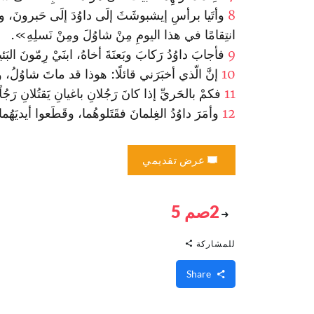
8
وأتَيا برأسِ إيشبوشَثَ إلَى داوُدَ إلَى حَبرونَ، وق
انتِقامًا في هذا اليومِ مِنْ شاوُلَ ومِنْ نَسلِهِ».
9
فأجابَ داوُدُ رَكابَ وبَعنَةَ أخاهُ، ابنَيْ رِمّونَ ال
10
إنَّ الّذي أخبَرَني قائلًا: هوذا قد ماتَ شاوُلُ، وكان
11
فكمْ بالحَريِّ إذا كانَ رَجُلانِ باغيانِ يَقتُلانِ رَج
12
وأمَرَ داوُدُ الغِلمانَ فقَتَلوهُما، وقَطَعوا أيديَه
عرض تقديمي
2صم 5
للمشاركة
Share