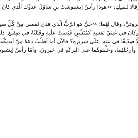
الا للمَلِكِ: «هوذا رأسُ إيشبوشَثَ بنِ شاوُلَ عَدوِّكَ الّذي كانَ يَطلُ
بَئيروتيِّ، وقالَ لهُما: «حَيٌّ هو الرَّبُّ الّذي فدَى نَفسي مِنْ كُلِّ ضي
َ في عَينَيْ نَفسِهِ كمُبَشِّرٍ، قَبَضتُ علَيهِ وقَتَلتُهُ في صِقلَغَ. ذلك
ُلًا صِدّيقًا في بَيتِهِ، علَى سريرِهِ؟ فالآنَ أما أطلُبُ دَمَهُ مِنْ أيدي
ُما وأرجُلهُما، وعَلَّقوهُما علَى البِركَةِ في حَبرونَ. وأمّا رأسُ إيشبو