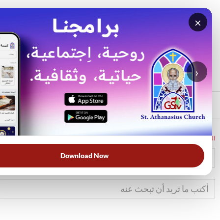
×
بحث
الأكثر بحثًا
›
الرئيسي
الرئيسية
الكتاب المقدس
2صم
4
Download Now