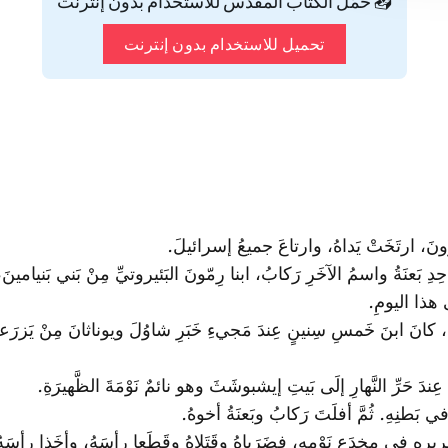
📥 حمّل الكتاب المقدس للاستخدام بدون إنترنت
تحميل للاستخدام بدون إنترنت
ونَ، ارتَخَتْ يَداهُ، وارتاعَ جميعُ إسرائيلَ.
 بَعنَةُ واسمُ الآخَرِ رَكابُ، ابنا رِمّونَ البَئيروتيِّ مِنْ بَني بَنيامينَ، 
َى هذا اليومِ.
نَ ابنَ خَمسِ سِنينٍ عِندَ مَجيءِ خَبَرِ شاوُلَ ويوناثانَ مِنْ يَزرَعيلَ، ف
ِندَ حَرِّ النَّهارِ إلَى بَيتِ إيشبوشَثَ وهو نائمٌ نَوْمَةَ الظَّهيرَةِ.
 بَطنِهِ. ثُمَّ أفلَتَ رَكابُ وبَعنَةُ أخوهُ.
ِ في مِخدَعِ نَوْمِهِ، فضَرَباهُ وقَتَلاهُ وقَطَعا رأسَهُ، وأخَذا رأسَهُ و