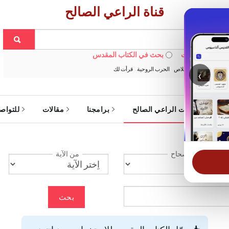
قناة الراعي الصالح
 في الويبسايت
بحث في الكتاب المقدس
:
خبزنا اليومي
الخلاص
الحرب الروحية
قرأت لك
‹
ة
خدمات الراعي الصالح
برامجنا
مقالات
للتواص
الإصحاح
من الآية
بحث