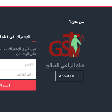
من نحن؟
للإشتراك في قناة ا
عن طريق الإشتراك معنا س
على الواتساب.
قناة الراعي الصالح
About Us
إشترا