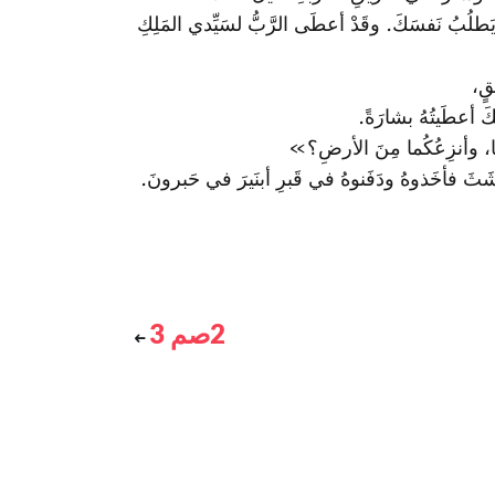
بُ نَفسَكَ. وقَدْ أعطَى الرَّبُّ لسَيِّدي المَلِكِ
قٍ،
َ أعطَيتُهُ بشارَةً.
كُما، وأنزِعُكُما مِنَ الأرضِ؟»
شَثَ فأخَذوهُ ودَفَنوهُ في قَبرِ أبنَيرَ في حَبرونَ.
2صم 3