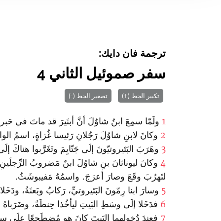
ترجمة فان دايك:
سفر صموئيل الثاني 4
تكبير الخط (+)
تصغير الخط (-)
1
ولَمّا سمِعَ ابنُ شاوُلَ أنَّ أبنَيرَ قد ماتَ في حَبر
2
وكانَ لابنِ شاوُلَ رَجُلانِ رَئيسا غُزاةٍ، اسمُ الواحِدِ
3
وهَرَبَ البَئيروتيّونَ إلَى جَتّايِمَ وتَغَرَّبوا هناكَ إل
4
وكانَ ليوناثانَ بنِ شاوُلَ ابنٌ مَضروبُ الرِّجلَينِ، كا
لتَهرُبَ وقَعَ وصارَ أعرَجَ. واسمُهُ مَفيبوشَثُ.
5
وسارَ ابنا رِمّونَ البَئيروتيِّ، رَكابُ وبَعنَةُ، ودَخَلا ع
6
فدَخَلا إلَى وسَطِ البَيتِ ليأخُذا حِنطَةً، وضَرَباهُ في
7
فعِندَ دُخولهِما البَيتَ كانَ هو مُضطَجِعًا علَى سريرِه