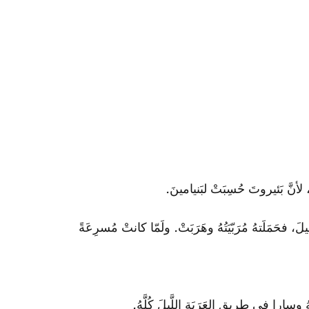
لأنَّ بَئيروتَ حُسِبَتْ لبَنيامينَ.
حَمَلَتهُ مُرَبّيَتُهُ وهَرَبَتْ. ولَمّا كانتْ مُسرِعَةً
سارا في طريقِ العَرَبَةِ اللَّيلَ كُلَّهُ.