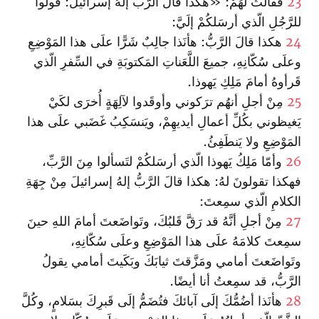
23
فقالَتْ لهُمْ: «هكذا قالَ الرَّبُّ إلهُ إسرائيلَ: قولوا
للرَّجُلِ الّذي أرسَلكُمْ إلَيَّ:
24
هكذا قالَ الرَّبُّ: هأنَذا جالِبٌ شَرًّا علَى هذا المَوْضِعِ
وعلَى سُكّانِهِ، جميعَ اللَّعَناتِ المَكتوبَةِ في السِّفرِ الّذي
قَرأوهُ أمامَ مَلِكِ يَهوذا.
25
مِنْ أجلِ أنهُم ترَكوني وأوقَدوا لآلِهَةٍ أُخرَى لكَيْ
يَغيظوني بكُلِّ أعمالِ أيديهِمْ، ويَنسَكِبُ غَضَبي علَى هذا
المَوْضِعِ ولا يَنطَفِئُ.
26
وأمّا مَلِكُ يَهوذا الّذي أرسَلكُمْ لتَسألوا مِنَ الرَّبِّ،
فهكذا تقولونَ لهُ: هكذا قالَ الرَّبُّ إلهُ إسرائيلَ مِنْ جِهَةِ
الكلامِ الّذي سمِعتَ:
27
مِنْ أجلِ أنَّهُ قد رَقَّ قَلبُكَ، وتَواضَعتَ أمامَ اللهِ حينَ
سمِعتَ كلامَهُ علَى هذا المَوْضِعِ وعلَى سُكّانِهِ،
وتَواضَعتَ أمامي ومَزَّقتَ ثيابَكَ وبَكَيتَ أمامي يقولُ
الرَّبُّ، قد سمِعتُ أنا أيضًا.
28
هأنَذا أضُمُّكَ إلَى آبائكَ فتُضَمُّ إلَى قَبرِكَ بسَلامٍ، وكُلَّ