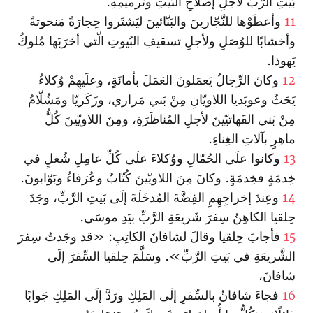
بَيتِ الرَّبِّ لأجلِ إصلاحِ البَيتِ وتَرميمِهِ.
11
وأعطَوْها للنَّجّارينَ والبَنّائينَ ليَشتَروا حِجارَةً مَنحوتةً
وأخشابًا للوُصَلِ ولأجلِ تسقيفِ البُيوتِ الّتي أخرَبَها مُلوكُ
يَهوذا.
12
وكانَ الرِّجالُ يَعمَلونَ العَمَلَ بأمانَةٍ، وعلَيهِمْ وُكلاءُ
يَحَثُ وعوبَديا اللاويّانِ مِنْ بَني مَراري، وزَكَريّا ومَشُلّامُ
مِنْ بَني القَهاتيّينَ لأجلِ المُناظَرَةِ، ومِنَ اللاويّينَ كُلُّ
ماهِرٍ بآلاتِ الغِناءِ.
13
وكانوا علَى الحُمّالِ ووُكلاءَ علَى كُلِّ عامِلِ شُغلٍ في
خِدمَةٍ فخِدمَةٍ. وكانَ مِنَ اللاويّينَ كُتّابٌ وعُرَفاءُ وبَوّابونَ.
14
وعِندَ إخراجِهِمِ الفِضَّةَ المُدخَلَةَ إلَى بَيتِ الرَّبِّ، وجَدَ
حِلقيا الكاهِنُ سِفرَ شَريعَةِ الرَّبِّ بيَدِ موسَى.
15
فأجابَ حِلقيا وقالَ لشافانَ الكاتِبِ: «قد وجَدتُ سِفرَ
الشَّريعَةِ في بَيتِ الرَّبِّ». وسَلَّمَ حِلقيا السِّفرَ إلَى
شافانَ،
16
فجاءَ شافانُ بالسِّفرِ إلَى المَلِكِ ورَدَّ إلَى المَلِكِ جَوابًا