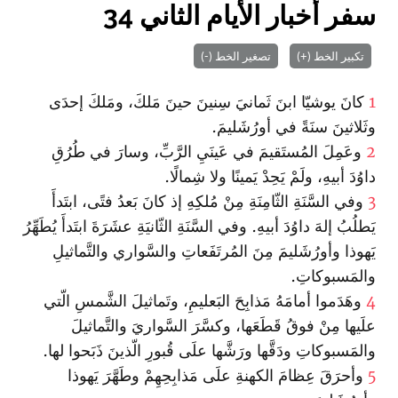
سفر أخبار الأيام الثاني 34
تكبير الخط (+)
تصغير الخط (-)
1
كانَ يوشيّا ابنَ ثَمانيَ سِنينَ حينَ مَلكَ، ومَلكَ إحدَى
وثَلاثينَ سنَةً في أورُشَليمَ.
2
وعَمِلَ المُستَقيمَ في عَينَيِ الرَّبِّ، وسارَ في طُرُقِ
داوُدَ أبيهِ، ولَمْ يَحِدْ يَمينًا ولا شِمالًا.
3
وفي السَّنَةِ الثّامِنَةِ مِنْ مُلكِهِ إذ كانَ بَعدُ فتًى، ابتَدأَ
يَطلُبُ إلهَ داوُدَ أبيهِ. وفي السَّنَةِ الثّانيَةِ عشَرَةَ ابتَدأَ يُطَهِّرُ
يَهوذا وأورُشَليمَ مِنَ المُرتَفَعاتِ والسَّواري والتَّماثيلِ
والمَسبوكاتِ.
4
وهَدَموا أمامَهُ مَذابِحَ البَعليمِ، وتَماثيلَ الشَّمسِ الّتي
علَيها مِنْ فوقُ قَطَعَها، وكسَّرَ السَّواريَ والتَّماثيلَ
والمَسبوكاتِ ودَقَّها ورَشَّها علَى قُبورِ الّذينَ ذَبَحوا لها.
5
وأحرَقَ عِظامَ الكهنةِ علَى مَذابِحِهِمْ وطَهَّرَ يَهوذا