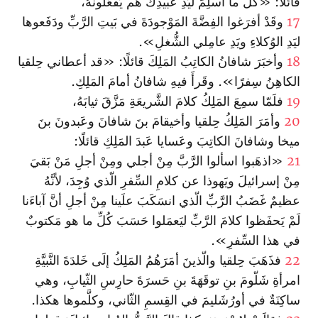
قائلًا: «كُلُّ ما أُسلِمَ ليَدِ عَبيدِكَ هُم يَفعَلونَهُ،
17
وقَدْ أفرَغوا الفِضَّةَ المَوْجودَةَ في بَيتِ الرَّبِّ ودَفَعوها
ليَدِ الوُكلاءِ ويَدِ عامِلي الشُّغلِ».
18
وأخبَرَ شافانُ الكاتِبُ المَلِكَ قائلًا: «قد أعطاني حِلقيا
الكاهِنُ سِفرًا». وقَرأَ فيهِ شافانُ أمامَ المَلِكِ.
19
فلَمّا سمِعَ المَلِكُ كلامَ الشَّريعَةِ مَزَّقَ ثيابَهُ،
20
وأمَرَ المَلِكُ حِلقيا وأخيقامَ بنَ شافانَ وعَبدونَ بنَ
ميخا وشافانَ الكاتِبَ وعَسايا عَبدَ المَلِكِ قائلًا:
21
«اذهَبوا اسألوا الرَّبَّ مِنْ أجلي ومِنْ أجلِ مَنْ بَقيَ
مِنْ إسرائيلَ ويَهوذا عن كلامِ السِّفرِ الّذي وُجِدَ، لأنَّهُ
عظيمٌ غَضَبُ الرَّبِّ الّذي انسَكَبَ علَينا مِنْ أجلِ أنَّ آباءَنا
لَمْ يَحفَظوا كلامَ الرَّبِّ ليَعمَلوا حَسَبَ كُلِّ ما هو مَكتوبٌ
في هذا السِّفرِ».
22
فذَهَبَ حِلقيا والّذينَ أمَرَهُمُ المَلِكُ إلَى خَلدَةَ النَّبيَّةِ
امرأةِ شَلّومَ بنِ توقَهَةَ بنِ حَسرَةَ حارِسِ الثّيابِ، وهي
ساكِنَةٌ في أورُشَليمَ في القِسمِ الثّاني، وكلَّموها هكذا.