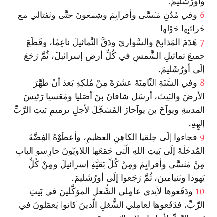
وأورُشَليمَ.
6
وفي مُدُنِ مَنَسَّى وأفرايِمَ وشِمعونَ حتَّى ونَفتالي مع
خَرائبِها حَوْلها
7
هَدَمَ المَذابِحَ والسَّواريَ ودَقَّ التَّماثيلَ ناعِمًا، وقَطَعَ
جميعَ تماثيلِ الشَّمسِ في كُلِّ أرضِ إسرائيلَ، ثُمَّ رَجَعَ
إلَى أورُشَليمَ.
8
وفي السَّنَةِ الثّامِنَةَ عشَرَةَ مِنْ مُلكِهِ بَعدَ أنْ طَهَّرَ
الأرضَ والبَيتَ، أرسَلَ شافانَ بنَ أصَليا ومَعَسيا رَئيسَ
المدينةِ ويوآخَ بنَ يوآحازَ المُسَجِّلَ لأجلِ ترميمِ بَيتِ الرَّبِّ
إلهِهِ.
9
فجاءوا إلَى حِلقيا الكاهِنِ العظيمِ، وأعطَوْهُ الفِضَّةَ
المُدخَلَةَ إلَى بَيتِ اللهِ الّتي جَمَعَها اللاويّونَ حارِسو البابِ
مِنْ مَنَسَّى وأفرايِمَ ومِنْ كُلِّ بَقيَّةِ إسرائيلَ ومِنْ كُلِّ
يَهوذا وبَنيامينَ، ثُمَّ رَجَعوا إلَى أورُشَليمَ.
10
ودَفَعوها لأيدي عامِلي الشُّغلِ الموَكَّلينَ في بَيتِ
الرَّبِّ، فدَفَعوها لعامِلي الشُّغلِ الّذينَ كانوا يَعمَلونَ في