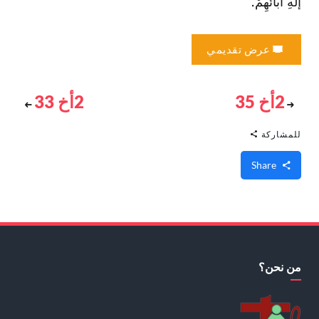
إلهِ آبائهِمْ.
عرض تقديمي
2أخ 35
2أخ 33
للمشاركة
Share
من نحن؟