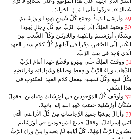
الشَّرِّ الّذي أجلِبُهُ علَى هذا المَوْضِعِ وعلَى سُكّانِهِ لا ترَى
عَيناكَ». فرَدّوا علَى المَلِكِ الجَوابَ.
29
وأرسَلَ المَلِكُ وجَمَعَ كُلَّ شُيوخِ يَهوذا وأورُشَليمَ،
30
وصَعِدَ المَلِكُ إلَى بَيتِ الرَّبِّ مع كُلِّ رِجالِ يَهوذا
وسُكّانِ أورُشَليمَ والكهنةِ واللاويّينَ وكُلِّ الشَّعبِ مِنَ
الكَبيرِ إلَى الصَّغيرِ، وقَرأَ في آذانِهِمْ كُلَّ كلامِ سِفرِ العَهدِ
الّذي وُجِدَ في بَيتِ الرَّبِّ.
31
ووقَفَ المَلِكُ علَى مِنبَرِهِ وقَطَعَ عَهدًا أمامَ الرَّبِّ
للذَّهابِ وراءَ الرَّبِّ ولِحِفظِ وصاياهُ وشَهاداتِهِ وفَرائضِهِ
بكُلِّ قَلبِهِ وكُلِّ نَفسِهِ، ليَعمَلَ كلامَ العَهدِ المَكتوبِ في
هذا السِّفرِ.
32
وأوقَفَ كُلَّ المَوْجودينَ في أورُشَليمَ وبَنيامينَ، فعَمِلَ
سُكّانُ أورُشَليمَ حَسَبَ عَهدِ اللهِ إلهِ آبائهِمْ.
33
وأزالَ يوشيّا جميعَ الرَّجاساتِ مِنْ كُلِّ الأراضي الّتي
لبَني إسرائيلَ، وجَعَلَ جميعَ المَوْجودينَ في أورُشَليمَ
يَعبُدونَ الرَّبَّ إلهَهُمْ. كُلَّ أيّامِهِ لَمْ يَحيدوا مِنْ وراءِ الرَّبِّ