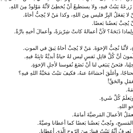
 زَرعَهُ يَثبُتُ فيهِ، ولا يستطيعُ أنْ يُخطِئَ لأنَّهُ مَوْلودٌ مِنَ اللهِ.
لا يَفعَلُ البِرَّ فليس مِنَ اللهِ، وكذا مَنْ لا يُحِبُّ أخاهُ.
 يُحِبَّ بَعضُنا بَعضًا.
ماذا ذَبَحَهُ؟ لأنَّ أعمالهُ كانتْ شِرّيرَةً، وأعمالَ أخيهِ بارَّةٌ.
، لأنَّنا نُحِبُّ الإخوَةَ. مَنْ لا يُحِبَّ أخاهُ يَبقَ في الموتِ.
نَ أنَّ كُلَّ قاتِلِ نَفسٍ ليس لهُ حياةٌ أبديَّةٌ ثابِتَةٌ فيهِ.
لِنا، فنَحنُ يَنبَغي لنا أنْ نَضَعَ نُفوسنا لأجلِ الإخوَةِ.
حتاجًا، وأغلَقَ أحشاءَهُ عنهُ، فكيفَ تثبُتُ مَحَبَّةُ اللهِ فيهِ؟
مَلِ والحَقِّ!
َهُ.
يَعلَمُ كُلَّ شَيءٍ.
حوِ اللهِ.
عمَلُ الأعمالَ المَرضيَّةَ أمامَهُ.
المَسيحِ، ونُحِبَّ بَعضُنا بَعضًا كما أعطانا وصيَّةً.
عرِفُ أنَّهُ يَثبُتُ فينا: مِنَ الرّوحِ الّذي أعطانا.