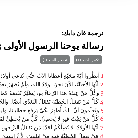
ترجمة فان دايك:
رسالة يوحنا الرسول الأولى 3
تكبير الخط (+)
تصغير الخط (-)
1
اُنظُروا أيَّةَ مَحَبَّةٍ أعطانا الآبُ حتَّى نُدعَى أولادَ ال
2
أيُّها الأحِبّاءُ، الآنَ نَحنُ أولادُ اللهِ، ولَمْ يُظهَرْ ب
3
وكُلُّ مَنْ عِندَهُ هذا الرَّجاءُ بهِ، يُطَهِّرُ نَفسَهُ كم
4
كُلُّ مَنْ يَفعَلُ الخَطيَّةَ يَفعَلُ التَّعَدّيَ أيضًا. والخ
5
وتَعلَمونَ أنَّ ذاكَ أُظهِرَ لكَيْ يَرفَعَ خطايانا، ولي
6
كُلُّ مَنْ يَثبُتُ فيهِ لا يُخطِئُ. كُلُّ مَنْ يُخطِئُ لَمْ
7
أيُّها الأولادُ، لا يُضِلَّكُمْ أحَدٌ: مَنْ يَفعَلُ البِرَّ فهو 
8
مَنْ يَفعَلُ الخَطيَّةَ فهو مِنْ إبليسَ، لأنَّ إبليسَ م