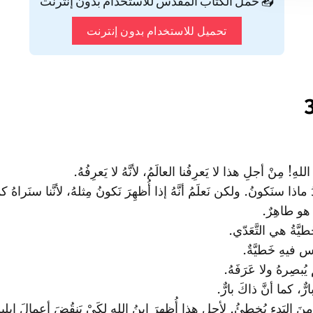
📥 حمّل الكتاب المقدس للاستخدام بدون إنترنت
تحميل للاستخدام بدون إنترنت
لهِ! مِنْ أجلِ هذا لا يَعرِفُنا العالَمُ، لأنَّهُ لا يَعرِفُهُ.
َعدُ ماذا سنَكونُ. ولكن نَعلَمُ أنَّهُ إذا أُظهِرَ نَكونُ مِثلهُ، لأنَّنا سنَراهُ 
ا هو طاهِرٌ.
َطيَّةُ هي التَّعَدّي.
س فيهِ خَطيَّةٌ.
 يُبصِرهُ ولا عَرَفَهُ.
بارٌّ، كما أنَّ ذاكَ بارٌّ.
ِنَ البَدءِ يُخطِئُ. لأجلِ هذا أُظهِرَ ابنُ اللهِ لكَيْ يَنقُضَ أعمالَ إبل