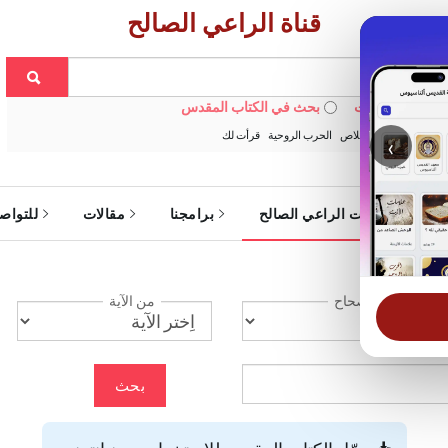
قناة الراعي الصالح
 في الويبسايت
بحث في الكتاب المقدس
:
خبزنا اليومي
الخلاص
الحرب الروحية
قرأت لك
‹
ة
خدمات الراعي الصالح
برامجنا
مقالات
للتواص
الإصحاح
من الآية
بحث