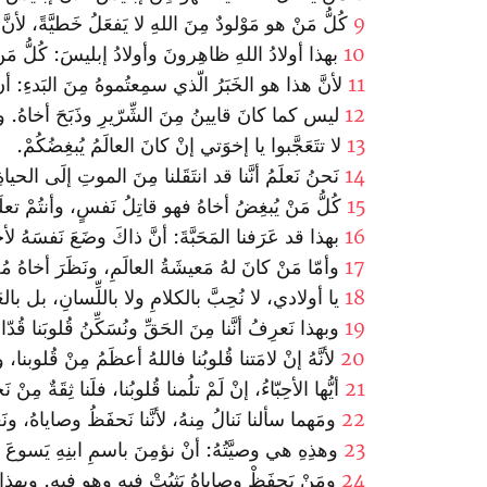
9
كُلُّ مَنْ هو مَوْلودٌ مِنَ اللهِ لا يَفعَلُ خَطيَّةً، لأنَّ
10
بهذا أولادُ اللهِ ظاهِرونَ وأولادُ إبليسَ: كُلُّ مَنْ 
11
لأنَّ هذا هو الخَبَرُ الّذي سمِعتُموهُ مِنَ البَدءِ: أنْ
12
ليس كما كانَ قايينُ مِنَ الشِّرّيرِ وذَبَحَ أخاهُ. ولِ
13
لا تتَعَجَّبوا يا إخوَتي إنْ كانَ العالَمُ يُبغِضُكُمْ.
14
نَحنُ نَعلَمُ أنَّنا قد انتَقَلنا مِنَ الموتِ إلَى الحياةِ
15
كُلُّ مَنْ يُبغِضُ أخاهُ فهو قاتِلُ نَفسٍ، وأنتُمْ تعلَمو
16
بهذا قد عَرَفنا المَحَبَّةَ: أنَّ ذاكَ وضَعَ نَفسَهُ لأج
17
وأمّا مَنْ كانَ لهُ مَعيشَةُ العالَمِ، ونَظَرَ أخاهُ مُ
18
يا أولادي، لا نُحِبَّ بالكلامِ ولا باللِّسانِ، بل بالعَ
19
وبهذا نَعرِفُ أنَّنا مِنَ الحَقِّ ونُسَكِّنُ قُلوبَنا قُدّام
20
لأنَّهُ إنْ لامَتنا قُلوبُنا فاللهُ أعظَمُ مِنْ قُلوبنا، و
21
أيُّها الأحِبّاءُ، إنْ لَمْ تلُمنا قُلوبُنا، فلَنا ثِقَةٌ مِنْ نَ
22
ومَهما سألنا نَنالُ مِنهُ، لأنَّنا نَحفَظُ وصاياهُ، ونَ
23
وهذِهِ هي وصيَّتُهُ: أنْ نؤمِنَ باسمِ ابنِهِ يَسوعَ 
24
ومَنْ يَحفَظْ وصاياهُ يَثبُتْ فيهِ وهو فيهِ. وبهذا نَ