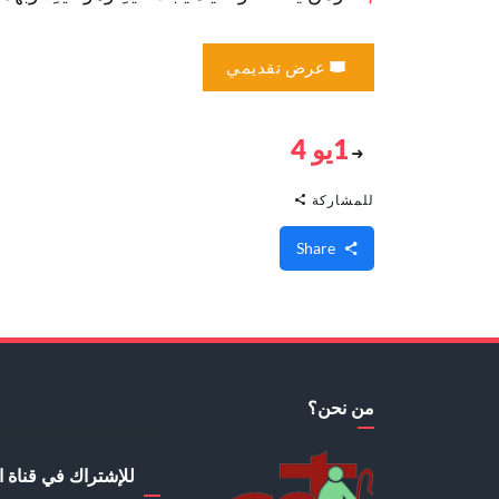
عرض تقديمي
1يو 4
للمشاركة
Share
من نحن؟
للإشتراك في قناة ا