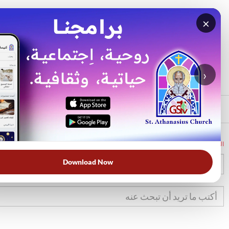
×
بحث
الأكثر بحثًا
›
الرئيسي
الرئيسية
الكتاب المقدس
1كو
3
Download Now