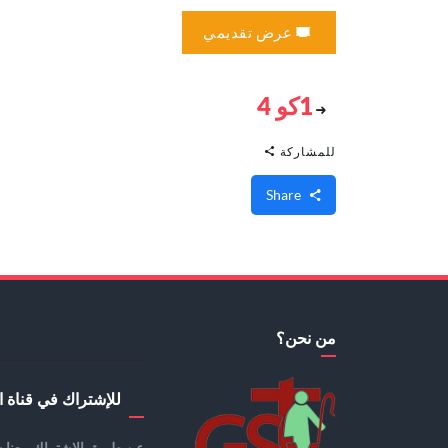
عرض تقديمي
1كو 4
للمشاركة
Share
من نحن؟
للإشتراك في قناة ا
عن طريق الإشتراك معنا س