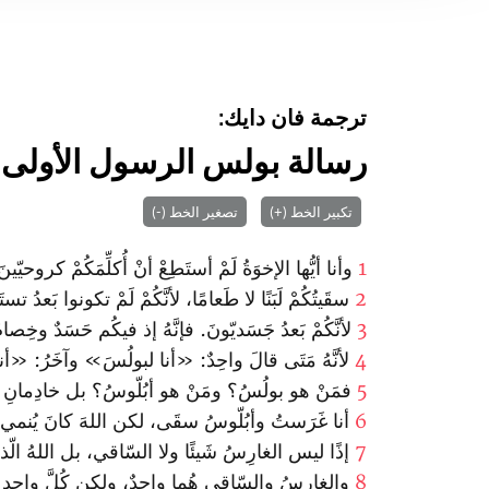
ترجمة فان دايك:
رسالة بولس الرسول الأولى 
تكبير الخط (+)
تصغير الخط (-)
1
وأنا أيُّها الإخوَةُ لَمْ أستَطِعْ أنْ أُكلِّمَكُمْ كرو
2
سقَيتُكُمْ لَبَنًا لا طَعامًا، لأنَّكُمْ لَمْ تكونوا بَعد
3
لأنَّكُمْ بَعدُ جَسَديّونَ. فإنَّهُ إذ فيكُم حَسَدٌ وخِص
4
لأنَّهُ مَتَى قالَ واحِدٌ: «أنا لبولُسَ» وآخَرُ: «أنا
5
فمَنْ هو بولُسُ؟ ومَنْ هو أبُلّوسُ؟ بل خادِمانِ آمَنت
6
أنا غَرَستُ وأبُلّوسُ سقَى، لكن اللهَ كانَ يُنمي.
7
إذًا ليس الغارِسُ شَيئًا ولا السّاقي، بل اللهُ الّ
8
والغارِسُ والسّاقي هُما واحِدٌ، ولكن كُلَّ واحِدٍ سيأخ