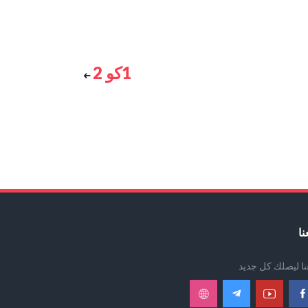
1كو 2
نا
عنا ليصلك كل جديد