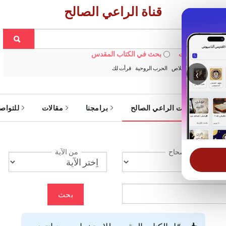
قناة الراعي الصالح
 في الويبسايت
بحث في الكتاب المقدس
:
خبزنا اليومي
الخلاص
الحرب الروحية
قرأت لك
‹
ة
خدمات الراعي الصالح
برامجنا
مقالات
للتواص
الإصحاح
من الآية
بحث