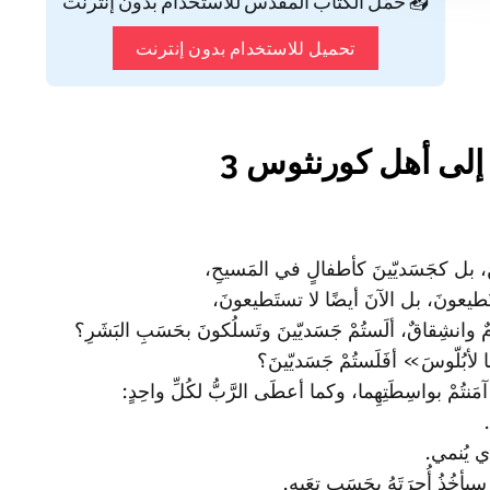
📥 حمّل الكتاب المقدس للاستخدام بدون إنترنت
تحميل للاستخدام بدون إنترنت
إلى أهل كورنثوس 3
حيّينَ، بل كجَسَديّينَ كأطفالٍ في المَسيحِ،
ُ تستَطيعونَ، بل الآنَ أيضًا لا تستَطيعونَ،
امٌ وانشِقاقٌ، ألَستُمْ جَسَديّينَ وتَسلُكونَ بحَسَبِ البَشَرِ؟
 لأبُلّوسَ» أفَلَستُمْ جَسَديّينَ؟
ُمْ بواسِطَتِهِما، وكما أعطَى الرَّبُّ لكُلِّ واحِدٍ:
ذي يُنمي.
ُذُ أُجرَتَهُ بحَسَبِ تعَبِهِ.