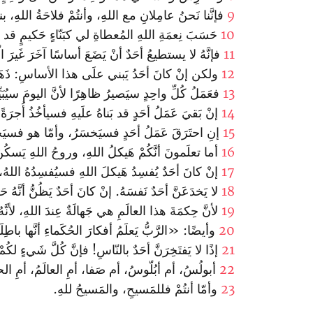
9
فإنَّنا نَحنُ عامِلانِ مع اللهِ، وأنتُمْ فلاحَةُ اللهِ، بنا
10
حَسَبَ نِعمَةِ اللهِ المُعطاةِ لي كبَنّاءٍ حَكيمٍ قد
11
فإنَّهُ لا يستطيعُ أحَدٌ أنْ يَضَعَ أساسًا آخَرَ غَيرَ
12
ولكن إنْ كانَ أحَدُ يَبني علَى هذا الأساسِ: ذَهَبًا، 
13
فعَمَلُ كُلِّ واحِدٍ سيَصيرُ ظاهِرًا لأنَّ اليومَ سيُبَيِّنُ
14
إنْ بَقيَ عَمَلُ أحَدٍ قد بَناهُ علَيهِ فسيأخُذُ أُجرَةً.
15
إنِ احتَرَقَ عَمَلُ أحَدٍ فسيَخسَرُ، وأمّا هو فسيَ
16
أما تعلَمونَ أنَّكُمْ هَيكلُ اللهِ، وروحُ اللهِ يَسكُ
17
إنْ كانَ أحَدٌ يُفسِدُ هَيكلَ اللهِ فسيُفسِدُهُ اللهُ، 
18
لا يَخدَعَنَّ أحَدٌ نَفسَهُ. إنْ كانَ أحَدٌ يَظُنُّ أنَّهُ 
19
لأنَّ حِكمَةَ هذا العالَمِ هي جَهالَةٌ عِندَ اللهِ، لأن
20
وأيضًا: «الرَّبُّ يَعلَمُ أفكارَ الحُكَماءِ أنَّها باطِل
21
إذًا لا يَفتَخِرَنَّ أحَدٌ بالنّاسِ! فإنَّ كُلَّ شَيءٍ لكُمْ
22
أبولُسُ، أم أبُلّوسُ، أم صَفا، أمِ العالَمُ، أمِ الحيا
23
وأمّا أنتُمْ فللمَسيحِ، والمَسيحُ للهِ.