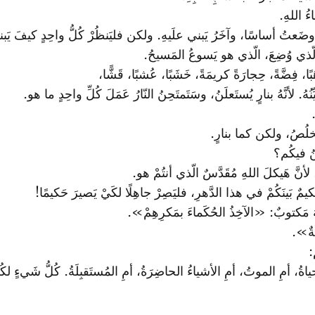
ءُ اللهِ.
 وضَعتُ أساسًا، وآخَرُ يَبني علَيهِ. ولكن فليَنظُرْ كُلُّ واحِدٍ كيفَ يَبن
 الّذي وُضِعَ، الّذي هو يَسوعُ المَسيحُ.
فِضَّةً، حِجارَةً كريمَةً، خَشَبًا، عُشبًا، قَشًّا،
هُ. لأنَّهُ بنارٍ يُستَعلَنُ، وسَتَمتَحِنُ النّارُ عَمَلَ كُلِّ واحِدٍ ما هو.
خلُصُ، ولكن كما بنارٍ.
نُ فيكُم؟
لأنَّ هَيكلَ اللهِ مُقَدَّسٌ الّذي أنتُمْ هو.
حَكيمٌ بَينَكُمْ في هذا الدَّهرِ، فليَصِرْ جاهِلًا لكَيْ يَصيرَ حَكيمًا!
َّهُ مَكتوبٌ: «الآخِذُ الحُكَماءَ بمَكرِهِمْ».
َةٌ».
:
ةُ، أمِ الموتُ، أمِ الأشياءُ الحاضِرَةُ، أمِ المُستَقبِلَةُ. كُلُّ شَيءٍ لكُ