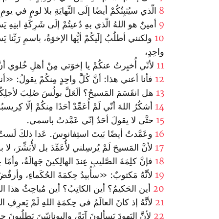
8
الّذي سيُثبِتُكُمْ أيضًا إلَى النِّهايَةِ بلا لومٍ في يومِ 
9
أمينٌ هو اللهُ الّذي بهِ دُعيتُمْ إلَى شَرِكَةِ ابنِهِ يَس
10
ولكنني أطلُبُ إلَيكُمْ أيُّها الإخوَةُ، باسمِ رَبِّنا
واحِدٍ،
11
لأنّي أُخبِرتُ عنكُمْ يا إخوَتي مِنْ أهلِ خُلوي أنَّ
12
فأنا أعني هذا: أنَّ كُلَّ واحِدٍ مِنكُمْ يقولُ:
13
هل انقَسَمَ المَسيحُ؟ ألَعَلَّ بولُسَ صُلِبَ لأجلِك
14
أشكُرُ اللهَ أنّي لَمْ أُعَمِّدْ أحَدًا مِنكُمْ إلّا كِري
15
حتَّى لا يقولَ أحَدٌ إنّي عَمَّدتُ باسمي.
16
وعَمَّدتُ أيضًا بَيتَ استِفانوسَ. عَدا ذلكَ لَستُ أ
17
لأنَّ المَسيحَ لَمْ يُرسِلني لأُعَمِّدَ بل لأُبَشِّرَ، لا 
18
فإنَّ كلِمَةَ الصَّليبِ عِندَ الهالِكينَ جَهالَةٌ، وأمّا 
19
لأنَّهُ مَكتوبٌ: «سأُبيدُ حِكمَةَ الحُكَماءِ، وأرفُض
20
أين الحَكيمُ؟ أين الكاتِبُ؟ أين مُباحِثُ هذا الدَّهرِ
21
لأنَّهُ إذ كانَ العالَمُ في حِكمَةِ اللهِ لَمْ يَعرِفِ ال
22
لأنَّ اليَهودَ يَسألونَ آيَةً، واليونانيّينَ يَطلُبونَ حِ