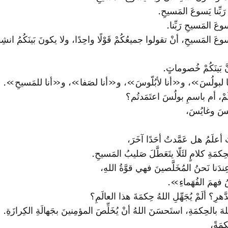
رَبِّنا يَسوعَ المَسيحِ.
وعَ المَسيحِ رَبِّنا.
 يَسوعَ المَسيحِ، أنْ تقولوا جميعُكُمْ قَوْلًا واحِدًا، ولا يكونَ بَينَكُمُ
 بَينَكُمْ خُصوماتٍ.
 «أنا لبولُسَ»، و«أنا لأبُلّوسَ»، و«أنا لصَفا»، و«أنا للمَسيحِ».
ُمْ، أم باسمِ بولُسَ اعتَمَدتُم؟
سبُسَ وغايُسَ،
علَمُ هل عَمَّدتُ أحَدًا آخَرَ،
بحِكمَةِ كلامٍ لئَلّا يتَعَطَّلَ صَليبُ المَسيحِ.
عِندَنا نَحنُ المُخَلَّصينَ فهي قوَّةُ اللهِ،
ُ فهمَ الفُهَماءِ».
؟ ألَمْ يُجَهِّلِ اللهُ حِكمَةَ هذا العالَمِ؟
لهَ بالحِكمَةِ، استَحسَنَ اللهُ أنْ يُخَلِّصَ المؤمِنينَ بجَهالَةِ الكِرازَةِ.
كمَةً،