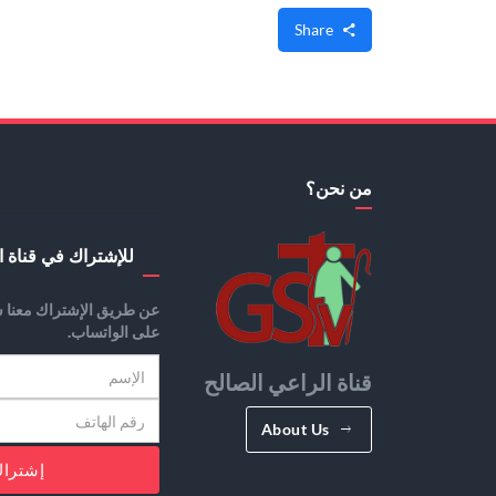
Share
من نحن؟
للإشتراك في قناة ا
عن طريق الإشتراك معنا س
على الواتساب.
قناة الراعي الصالح
About Us
إشترا