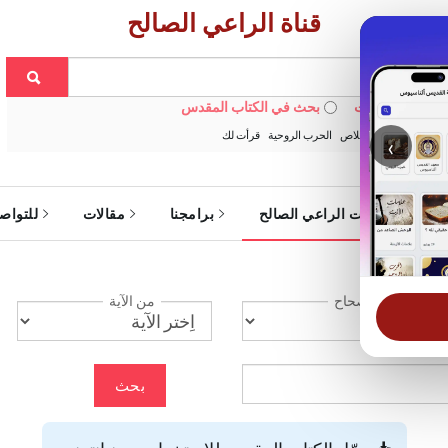
قناة الراعي الصالح
 في الويبسايت
بحث في الكتاب المقدس
:
خبزنا اليومي
الخلاص
الحرب الروحية
قرأت لك
‹
ة
خدمات الراعي الصالح
برامجنا
مقالات
للتواص
الإصحاح
من الآية
بحث