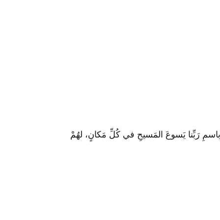
ِ رَبِّنا يَسوعَ المَسيحِ في كُلِّ مَكانٍ، لهُمْ