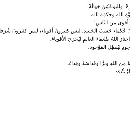
، ولِليونانيّينَ جَهالَةً!
ةِ اللهِ وحِكمَةِ اللهِ.
 أقوَى مِنَ النّاسِ!
ونَ حُكَماءَ حَسَبَ الجَسَدِ، ليس كثيرونَ أقوياءَ، ليس كثيرونَ شُرَفاء
ختارَ اللهُ ضُعَفاءَ العالَمِ ليُخزيَ الأقوياءَ.
جودِ ليُبطِلَ المَوْجودَ،
 مِنَ اللهِ وبرًّا وقَداسَةً وفِداءً.
رَّبِّ».