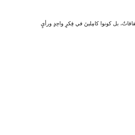
 انشِقاقاتٌ، بل كونوا كامِلينَ في فِكرٍ واحِدٍ ورأيٍ