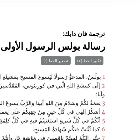
ترجمة فان دايك:
رسالة بولس الرسول الأولى 
تكبير الخط (+)
تصغير الخط (-)
1
بولُسُ، المَدعوُّ رَسولًا ليَسوعَ المَسيحِ بمَشيئَةِ
2
إلَى كنيسَةِ اللهِ الّتي في كورِنثوسَ، المُقَدَّسينَ
ولَنا:
3
نِعمَةٌ لكُمْ وسَلامٌ مِنَ اللهِ أبينا والرَّبِّ يَسوعَ ا
4
أشكُرُ إلهي في كُلِّ حينٍ مِنْ جِهَتِكُمْ علَى نِعمَة
5
أنَّكُمْ في كُلِّ شَيءٍ استَغنَيتُمْ فيهِ في كُلِّ كلِمَةٍ
6
كما ثُبِّتَتْ فيكُم شَهادَةُ المَسيحِ،
7
حتَّى إنَّكُمْ لَستُمْ ناقِصينَ في مَوْهِبَةٍ مّا، وأنتُمْ 