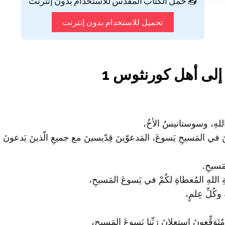
📥 حمّل الكتاب المقدس للاستخدام بدون إنترنت
تحميل للاستخدام بدون إنترنت
إلى أهل كورنثوس 1
 اللهِ، وسوستانيسُ الأخُ،
 في المَسيحِ يَسوعَ، المَدعوّينَ قِدّيسينَ مع جميعِ الّذينَ يَدعونَ باسم
لمَسيحِ.
ِ اللهِ المُعطاةِ لكُمْ في يَسوعَ المَسيحِ،
 وكُلِّ عِلمٍ،
مُتَوَقِّعونَ استِعلانَ رَبِّنا يَسوعَ المَسيحِ،