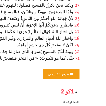
23
ولكننا نَحنُ نَكرِزُ بالمَسيحِ مَصلوبًا: لليَهودِ عَثرَةً
24
وأمّا للمَدعوّينَ: يَهودًا ويونانيّينَ، فبالمَسيحِ قوَّ
25
لأنَّ جَهالَةَ اللهِ أحكَمُ مِنَ النّاسِ! وضَعفَ اللهِ
26
فانظُروا دَعوَتَكُمْ أيُّها الإخوَةُ، أنْ ليس كثير
27
بل اختارَ اللهُ جُهّالَ العالَمِ ليُخزيَ الحُكَماءَ. وا
28
واختارَ اللهُ أدنياءَ العالَمِ والمُزدَرَى وغَيرَ المَوْ
29
لكَيْ لا يَفتَخِرَ كُلُّ ذي جَسَدٍ أمامَهُ.
30
ومِنهُ أنتُمْ بالمَسيحِ يَسوعَ، الّذي صارَ لنا حِكمَةً
31
حتَّى كما هو مَكتوبٌ: «مَنِ افتَخَرَ فليَفتَخِرْ بال
عرض تقديمي
1كو 2
للمشاركة