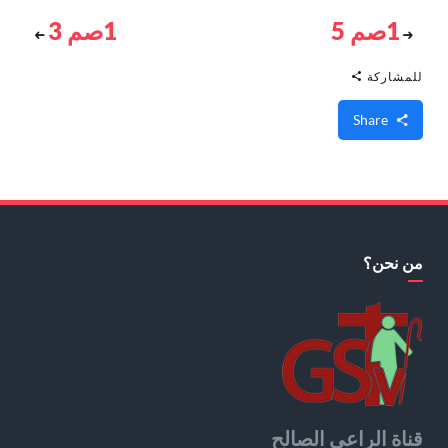
1صم 5
1صم 3
للمشاركة
Share
من نحن؟
قناة الراعي الصالح