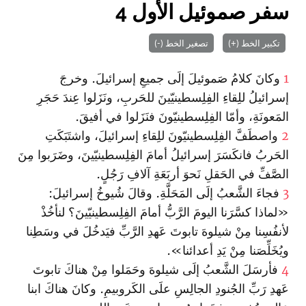
سفر صموئيل الأول 4
تكبير الخط (+)
تصغير الخط (-)
1
وكانَ كلامُ صَموئيلَ إلَى جميعِ إسرائيلَ. وخرجَ
إسرائيلُ للِقاءِ الفِلِسطينيّينَ للحَربِ، ونَزَلوا عِندَ حَجَرِ
المَعونَةِ، وأمّا الفِلِسطينيّونَ فنَزَلوا في أفيقَ.
2
واصطَفَّ الفِلِسطينيّونَ للِقاءِ إسرائيلَ، واشتَبَكَتِ
الحَربُ فانكَسَرَ إسرائيلُ أمامَ الفِلِسطينيّينَ، وضَرَبوا مِنَ
الصَّفِّ في الحَقلِ نَحوَ أربَعَةِ آلافِ رَجُلٍ.
3
فجاءَ الشَّعبُ إلَى المَحَلَّةِ. وقالَ شُيوخُ إسرائيلَ:
«لماذا كسَّرَنا اليومَ الرَّبُّ أمامَ الفِلِسطينيّينَ؟ لنأخُذْ
لأنفُسِنا مِنْ شيلوهَ تابوتَ عَهدِ الرَّبِّ فيَدخُلَ في وسَطِنا
ويُخَلِّصَنا مِنْ يَدِ أعدائنا».
4
فأرسَلَ الشَّعبُ إلَى شيلوهَ وحَمَلوا مِنْ هناكَ تابوتَ
عَهدِ رَبِّ الجُنودِ الجالِسِ علَى الكَروبيمِ. وكانَ هناكَ ابنا