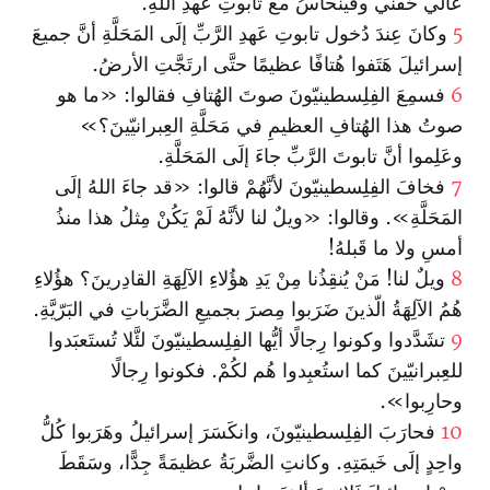
عالي حُفني وفينَحاسُ مع تابوتِ عَهدِ اللهِ.
5
وكانَ عِندَ دُخول تابوتِ عَهدِ الرَّبِّ إلَى المَحَلَّةِ أنَّ جميعَ
إسرائيلَ هَتَفوا هُتافًا عظيمًا حتَّى ارتَجَّتِ الأرضُ.
6
فسمِعَ الفِلِسطينيّونَ صوتَ الهُتافِ فقالوا: «ما هو
صوتُ هذا الهُتافِ العظيمِ في مَحَلَّةِ العِبرانيّينَ؟»
وعَلِموا أنَّ تابوتَ الرَّبِّ جاءَ إلَى المَحَلَّةِ.
7
فخافَ الفِلِسطينيّونَ لأنَّهُمْ قالوا: «قد جاءَ اللهُ إلَى
المَحَلَّةِ». وقالوا: «ويلٌ لنا لأنَّهُ لَمْ يَكُنْ مِثلُ هذا منذُ
أمسِ ولا ما قَبلهُ!
8
ويلٌ لنا! مَنْ يُنقِذُنا مِنْ يَدِ هؤُلاءِ الآلِهَةِ القادِرينَ؟ هؤُلاءِ
هُمُ الآلِهَةُ الّذينَ ضَرَبوا مِصرَ بجميعِ الضَّرَباتِ في البَرّيَّةِ.
9
تشَدَّدوا وكونوا رِجالًا أيُّها الفِلِسطينيّونَ لئَّلا تُستَعبَدوا
للعِبرانيّينَ كما استُعبِدوا هُم لكُمْ. فكونوا رِجالًا
وحارِبوا».
10
فحارَبَ الفِلِسطينيّونَ، وانكَسَرَ إسرائيلُ وهَرَبوا كُلُّ
واحِدٍ إلَى خَيمَتِهِ. وكانتِ الضَّربَةُ عظيمَةً جِدًّا، وسَقَطَ