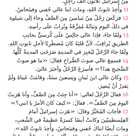
مِنْ إسرائيلَ ثَلاثونَ ألفَ راجِلٍ.
11
وأُخِذَ تابوتُ اللهِ، وماتَ ابنا عالي حُفني وفينَحاسُ.
12
فرَكَضَ رَجُلٌ مِنْ بَنيامينَ مِنَ الصَّفِّ وجاءَ إلَى شيلوهَ
في ذلكَ اليومِ وثيابُهُ مُمَزَّقَةٌ وتُرابٌ علَى رأسِهِ.
13
ولَمّا جاءَ، فإذا عالي جالِسٌ علَى كُرسيٍّ بجانِبِ
الطريقِ يُراقِبُ، لأنَّ قَلبَهُ كانَ مُضطَرِبًا لأجلِ تابوتِ اللهِ.
ولَمّا جاءَ الرَّجُلُ ليُخبِرَ في المدينةِ صَرَخَتِ المدينةُ كُلُّها.
14
فسمِعَ عالي صوتَ الصُّراخِ فقالَ: «ما هو صوتُ
الضَّجيجِ هذا؟» فأسرَعَ الرَّجُلُ وأخبَرَ عاليَ.
15
وكانَ عالي ابنَ ثَمانٍ وتِسعينَ سنَةً، وقامَتْ عَيناهُ ولَمْ
يَقدِرْ أنْ يُبصِرَ.
16
فقالَ الرَّجُلُ لعالي: «أنا جِئتُ مِنَ الصَّفِّ، وأنا هَرَبتُ
اليومَ مِنَ الصَّفِّ». فقالَ: «كيفَ كانَ الأمرُ يا ابني؟»
17
فأجابَ المُخَبِّرُ وقالَ: «هَرَبَ إسرائيلُ أمامَ
الفِلِسطينيّينَ وكانتْ أيضًا كسرَةٌ عظيمَةٌ في الشَّعبِ،
وماتَ أيضًا ابناكَ حُفني وفينَحاسُ، وأُخِذَ تابوتُ اللهِ».