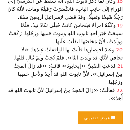
18
وكانَ لَمّا ذَكَرَ تابوتَ اللهِ، أنَّهُ سقَطَ عن الكُرسيِّ إلَى
الوَراءِ إلَى جانِبِ البابِ، فانكَسَرَتْ رَقَبَتُهُ وماتَ، لأنَّهُ كانَ
رَجُلًا شَيخًا وثَقيلًا. وقَدْ قَضَى لإسرائيلَ أربَعينَ سنَةً.
19
وكنَّتُهُ امرأةُ فينَحاسَ كانتْ حُبلَى تكادُ تلِدُ. فلَمّا
سمِعَتْ خَبَرَ أخذِ تابوتِ اللهِ وموتَ حَميها ورَجُلِها، رَكَعَتْ
وولَدَتْ، لأنَّ مَخاضَها انقَلَبَ علَيها.
20
وعِندَ احتِضارِها قالَتْ لها الواقِفاتُ عِندَها: «لا
تخافي لأنَّكِ قد ولَدتِ ابنًا». فلَمْ تُجِبْ ولَمْ يُبالِ قَلبُها.
21
فدَعَتِ الصَّبيَّ «إيخابودَ» قائلَةً: «قد زالَ المَجدُ
مِنْ إسرائيلَ». لأنَّ تابوتَ اللهِ قد أُخِذَ ولأجلِ حَميها
ورَجُلِها.
22
فقالَتْ: «زالَ المَجدُ مِنْ إسرائيلَ لأنَّ تابوتَ اللهِ قد
أُخِذَ».
عرض تقديمي