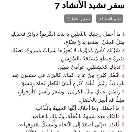
سفر نشيد الأنشاد 7
تكبير الخط (+)
تصغير الخط (-)
1
ما أجمَلَ رِجلَيكِ بالنَّعلَينِ يا بنتَ الكَريمِ! دَوائرُ فخذَيكِ
مِثلُ الحَليِّ، صَنعَةِ يَدَيْ صَنّاعٍ.
2
سُرَّتُكِ كأسٌ مُدَوَّرَةٌ، لا يُعوِزُها شَرابٌ مَمزوجٌ. بَطنُكِ
صُبرَةُ حِنطَةٍ مُسَيَّجَةٌ بالسَّوْسَنِ.
3
ثَدياكِ كخَشفَتَينِ، توأمَيْ ظَبيَةٍ.
4
عُنُقُكِ كبُرجٍ مِنْ عاجٍ. عَيناكِ كالبِرَكِ في حَشبونَ عِندَ
بابِ بَثِّ رَبّيمَ. أنفُكِ كبُرجِ لُبنانَ النّاظِرِ تُجاهَ دِمَشقَ.
5
رأسُكِ علَيكِ مِثلُ الكَرمَلِ، وشَعرُ رأسِكِ كأُرجوانٍ.
مَلِكٌ قد أُسِرَ بالخُصَلِ.
6
ما أجمَلكِ وما أحلاكِ أيَّتُها الحَبيبَةُ باللَّذّاتِ!
7
قامَتُكِ هذِهِ شَبيهَةٌ بالنَّخلَةِ، وثَدياكِ بالعَناقيدِ.
8
قُلتُ: «إنّي أصعَدُ إلَى النَّخلَةِ وأُمسِكُ بعُذوقِها».