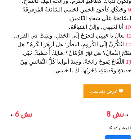
وتَكونُ ثَدياكِ كعَناقيدِ الكَرمِ، ورائحَةُ أنفِكِ كالتُّفّاحِ،
9
وحَنَكُكِ كأجوَدِ الخمرِ. لحَبيبي السّائغَةُ المُرَقرِقَةُ
السّائحَةُ علَى شِفاهِ النّائمينَ.
10
أنا لحَبيبي، وإلَيَّ اشتياقُهُ.
11
تعالَ يا حَبيبي لنَخرُجْ إلَى الحَقلِ، ولنَبِتْ في القرَى.
12
لنُبَكِّرَنَّ إلَى الكُرومِ، لنَنظُرَ: هل أزهَرَ الكَرمُ؟ هل
تفَتَّحَ القُعالُ؟ هل نَوَّرَ الرُّمّانُ؟ هنالِكَ أُعطيكَ حُبّي.
13
اللُّفّاحُ يَفوحُ رائحَةً، وعِندَ أبوابِنا كُلُّ النَّفائسِ مِنْ
جديدَةٍ وقَديمَةٍ، ذَخَرتُها لكَ يا حَبيبي.
عرض تقديمي
نش 8
نش 6
للمشاركة