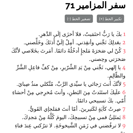
سفر المزامير 71
تكبير الخط (+)
تصغير الخط (-)
1
بكَ يا رَبُّ احتَمَيتُ، فلا أخزَى إلَى الدَّهرِ.
2
بعَدلِكَ نَجِّني وأنقِذني. أمِلْ إلَيَّ أُذنَكَ وخَلِّصني.
3
كُنْ لي صَخرَةَ مَلجإٍ أدخُلُهُ دائمًا. أمَرتَ بخَلاصي لأنَّكَ
صَخرَتي وحِصني.
4
يا إلهي، نَجِّني مِنْ يَدِ الشِّرّيرِ، مِنْ كفِّ فاعِلِ الشَّرِّ
والظّالِمِ.
5
لأنَّكَ أنتَ رَجائي يا سيِّدي الرَّبَّ، مُتَّكلي منذُ صِبايَ.
6
علَيكَ استَنَدتُ مِنَ البَطنِ، وأنتَ مُخرِجي مِنْ أحشاءِ
أُمّي. بكَ تسبيحي دائمًا.
7
صِرتُ كآيَةٍ لكَثيرينَ. أمّا أنتَ فمَلجإي القَويُّ.
8
يَمتَلِئُ فمي مِنْ تسبيحِكَ، اليومَ كُلَّهُ مِنْ مَجدِكَ.
9
لا ترفُضني في زَمَنِ الشَّيخوخَةِ. لا تترُكني عِندَ فناءِ