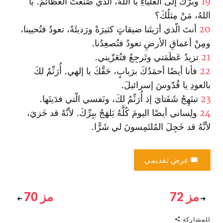
19
وبرُّكَ إلَى العَلياءِ يا اللهُ، الّذي صَنَعتَ العَظائمَ. يا
اللهُ، مَنْ مِثلُكَ؟
20
أنتَ الّذي أرَيتَنا ضيقاتٍ كثيرَةً ورَديئَةً، تعودُ فتُحيينا،
ومِنْ أعماقِ الأرضِ تعودُ فتُصعِدُنا.
21
تزيدُ عَظَمَتي وتَرجِعُ فتُعَزّيني.
22
فأنا أيضًا أحمَدُكَ برَبابٍ، حَقَّكَ يا إلهي. أُرَنِّمُ لكَ
بالعودِ يا قُدّوسَ إسرائيلَ.
23
تبتَهِجُ شَفَتايَ إذ أُرَنِّمُ لكَ، ونَفسي الّتي فدَيتَها.
24
ولِساني أيضًا اليومَ كُلَّهُ يَلهَجُ ببِرِّكَ. لأنَّهُ قد خَزيَ،
لأنَّهُ قد خَجِلَ المُلتَمِسونَ لي شَرًّا.
عرض تقديمي
مز 72
مز 70
للمشاركة