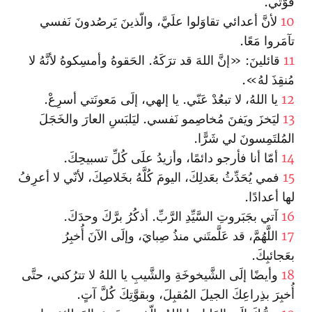
قوَّتي.
10
لأنَّ أعدائي تقاوَلوا علَيَّ، والّذينَ يَرصُدونَ نَفسي
تآمَروا مَعًا.
11
قائلينَ: «إنَّ اللهَ قد ترَكَهُ. الحَقوهُ وأمسِكوهُ لأنَّهُ لا
مُنقِذَ لهُ».
12
يا اللهُ، لا تبعُدْ عَنّي. يا إلهي، إلَى مَعونَتي أسرِعْ.
13
ليَخزَ ويَفنَ مُخاصِمو نَفسي. ليَلبَسِ العارَ والخَجَلَ
المُلتَمِسونَ لي شَرًّا.
14
أمّا أنا فأرجو دائمًا، وأزيدُ علَى كُلِّ تسبيحِكَ.
15
فمي يُحَدِّثُ بعَدلِكَ، اليومَ كُلَّهُ بخَلاصِكَ، لأنّي لا أعرِفُ
لها أعدادًا.
16
آتي بجَبَروتِ السَّيِّدِ الرَّبِّ. أذكُرُ برَّكَ وحدَكَ.
17
اللَّهُمَّ، قد عَلَّمتَني منذُ صِبايَ، وإلَى الآنَ أُخبِرُ
بعَجائبِكَ.
18
وأيضًا إلَى الشَّيخوخَةِ والشَّيبِ يا اللهُ لا تترُكني، حتَّى
أُخبِرَ بذِراعِكَ الجيلَ المُقبِلَ، وبقوَّتِكَ كُلَّ آتٍ.