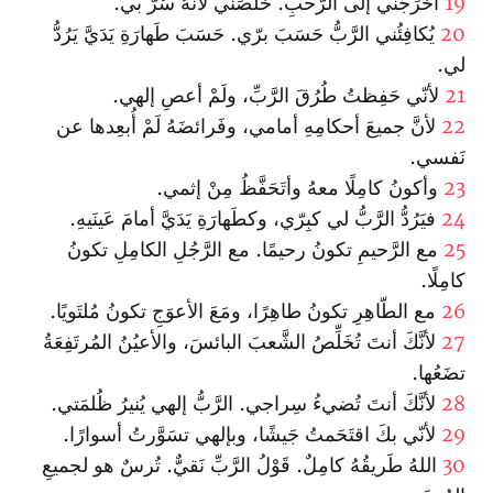
19
أخرَجَني إلَى الرَّحبِ. خَلَّصَني لأنَّهُ سُرَّ بي.
20
يُكافِئُني الرَّبُّ حَسَبَ برّي. حَسَبَ طَهارَةِ يَدَيَّ يَرُدُّ
لي.
21
لأنّي حَفِظتُ طُرُقَ الرَّبِّ، ولَمْ أعصِ إلهي.
22
لأنَّ جميعَ أحكامِهِ أمامي، وفَرائضَهُ لَمْ أُبعِدها عن
نَفسي.
23
وأكونُ كامِلًا معهُ وأتَحَفَّظُ مِنْ إثمي.
24
فيَرُدُّ الرَّبُّ لي كبِرّي، وكطَهارَةِ يَدَيَّ أمامَ عَينَيهِ.
25
مع الرَّحيمِ تكونُ رحيمًا. مع الرَّجُلِ الكامِلِ تكونُ
كامِلًا.
26
مع الطّاهِرِ تكونُ طاهِرًا، ومَعَ الأعوَجِ تكونُ مُلتَويًا.
27
لأنَّكَ أنتَ تُخَلِّصُ الشَّعبَ البائسَ، والأعيُنُ المُرتَفِعَةُ
تضَعُها.
28
لأنَّكَ أنتَ تُضيءُ سِراجي. الرَّبُّ إلهي يُنيرُ ظُلمَتي.
29
لأنّي بكَ اقتَحَمتُ جَيشًا، وبإلهي تسَوَّرتُ أسوارًا.
30
اللهُ طَريقُهُ كامِلٌ. قَوْلُ الرَّبِّ نَقيٌّ. تُرسٌ هو لجميعِ