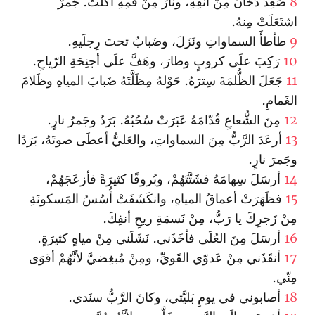
8
صَعِدَ دُخانٌ مِنْ أنفِهِ، ونارٌ مِنْ فمِهِ أكلَتْ. جَمرٌ
اشتَعَلَتْ مِنهُ.
9
طأطأَ السماواتِ ونَزَلَ، وضَبابٌ تحتَ رِجلَيهِ.
10
رَكِبَ علَى كروبٍ وطارَ، وهَفَّ علَى أجنِحَةِ الرّياحِ.
11
جَعَلَ الظُّلمَةَ سِترَهُ. حَوْلهُ مِظَلَّتَهُ ضَبابَ المياهِ وظَلامَ
الغَمامِ.
12
مِنَ الشُّعاعِ قُدّامَهُ عَبَرَتْ سُحُبُهُ. بَرَدٌ وجَمرُ نارٍ.
13
أرعَدَ الرَّبُّ مِنَ السماواتِ، والعَليُّ أعطَى صوتَهُ، بَرَدًا
وجَمرَ نارٍ.
14
أرسَلَ سِهامَهُ فشَتَّتَهُمْ، وبُروقًا كثيرَةً فأزعَجَهُمْ،
15
فظَهَرَتْ أعماقُ المياهِ، وانكَشَفَتْ أُسُسُ المَسكونَةِ
مِنْ زَجرِكَ يا رَبُّ، مِنْ نَسمَةِ ريحِ أنفِكَ.
16
أرسَلَ مِنَ العُلَى فأخَذَني. نَشَلَني مِنْ مياهٍ كثيرَةٍ.
17
أنقَذَني مِنْ عَدوّي القَويِّ، ومِنْ مُبغِضيَّ لأنَّهُمْ أقوَى
مِنّي.
18
أصابوني في يومِ بَليَّتي، وكانَ الرَّبُّ سنَدي.