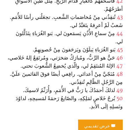
42
فأسحَقُهُمْ كالغُبارِ قُدّامَ الرّيحِ. مِثلَ طينِ الأسواقِ
أطرَحُهُمْ.
43
تُنقِذُني مِنْ مُخاصَماتِ الشَّعبِ. تجعَلُني رأسًا للأُمَمِ.
شَعبٌ لَمْ أعرِفهُ يتَعَبَّدُ لي.
44
مِنْ سماعِ الأُذُنِ يَسمَعونَ لي. بَنو الغُرَباءِ يتَذَلَّلونَ
لي.
45
بَنو الغُرَباءِ يَبلَوْنَ ويَزحَفونَ مِنْ حُصونِهِمْ.
46
حَيٌّ هو الرَّبُّ، ومُبارَكٌ صَخرَتي، ومُرتَفِعٌ إلهُ خَلاصي،
47
الإلهُ المُنتَقِمُ لي، والّذي يُخضِعُ الشُّعوبَ تحتي.
48
مُنَجّيَّ مِنْ أعدائي. رافِعي أيضًا فوقَ القائمينَ علَيَّ.
مِنَ الرَّجُلِ الظّالِمِ تُنقِذُني.
49
لذلكَ أحمَدُكَ يا رَبُّ في الأُمَمِ، وأُرَنِّمُ لاسمِكَ.
50
بُرجُ خَلاصٍ لمَلِكِهِ، والصّانِعُ رَحمَةً لمَسيحِهِ، لداوُدَ
ونَسلِهِ إلَى الأبدِ.
عرض تقديمي