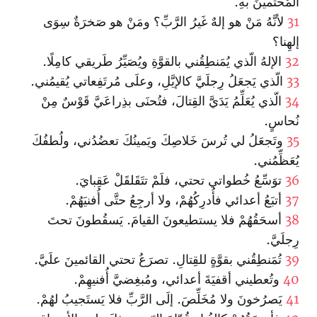
المُحتَمينَ بهِ.
31
لأنَّهُ مَنْ هو إلهٌ غَيرُ الرَّبِّ؟ ومَنْ هو صَخرَةٌ سِوَى
إلهِنا؟
32
الإلهُ الّذي يُمَنطِقُني بالقوَّةِ ويُصَيِّرُ طَريقي كامِلًا.
33
الّذي يَجعَلُ رِجلَيَّ كالإيَّلِ، وعلَى مُرتَفِعاتي يُقيمُني.
34
الّذي يُعَلِّمُ يَدَيَّ القِتالَ، فتُحنَى بذِراعَيَّ قَوْسٌ مِنْ
نُحاسٍ.
35
وتَجعَلُ لي تُرسَ خَلاصِكَ ويَمينُكَ تعضُدُني، ولُطفُكَ
يُعَظِّمُني.
36
توَسِّعُ خُطواتي تحتي، فلَمْ تتَقَلقَلْ عَقِبايَ.
37
أتبَعُ أعدائي فأُدرِكُهُمْ، ولا أرجِعُ حتَّى أُفنيَهُمْ.
38
أسحَقُهُمْ فلا يستطيعونَ القيامَ. يَسقُطونَ تحتَ
رِجلَيَّ.
39
تُمَنطِقُني بقوَّةٍ للقِتالِ. تصرَعُ تحتي القائمينَ علَيَّ.
40
وتُعطيني أقفيَةَ أعدائي، ومُبغِضيَّ أُفنيهِمْ.
41
يَصرُخونَ ولا مُخَلِّصَ. إلَى الرَّبِّ فلا يَستَجيبُ لهُمْ.