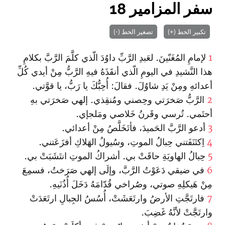
سفر المزامير 18
تكبير الخط (+)
تصغير الخط (-)
1
لإمامِ المُغَنّينَ. لعَبدِ الرَّبِّ داوُدَ الّذي كلَّمَ الرَّبَّ بكلامِ
هذا النَّشيدِ في اليومِ الّذي أنقَذَهُ فيهِ الرَّبُّ مِنْ أيدي كُلِّ
أعدائهِ ومِنْ يَدِ شاوُلَ. فقالَ: أُحِبُّكَ يا رَبُّ، يا قوَّتي.
2
الرَّبُّ صَخرَتي وحِصني ومُنقِذي. إلهي صَخرَتي بهِ
أحتَمي. تُرسي وقَرنُ خَلاصي ومَلجإي.
3
أدعو الرَّبَّ الحَميدَ، فأتَخَلَّصُ مِنْ أعدائي.
4
اِكتَنَفَتني حِبالُ الموتِ، وسُيولُ الهَلاكِ أفزَعَتني.
5
حِبالُ الهاويَةِ حاقَتْ بي. أشراكُ الموتِ انتَشَبَتْ بي.
6
في ضيقي دَعَوْتُ الرَّبَّ، وإلَى إلهي صَرَختُ، فسمِعَ
مِنْ هَيكلِهِ صوتي، وصُراخي قُدّامَهُ دَخَلَ أُذُنَيهِ.
7
فارتَجَّتِ الأرضُ وارتَعَشَتْ، أُسُسُ الجِبالِ ارتَعَدَتْ
وارتَجَّتْ لأنَّهُ غَضِبَ.