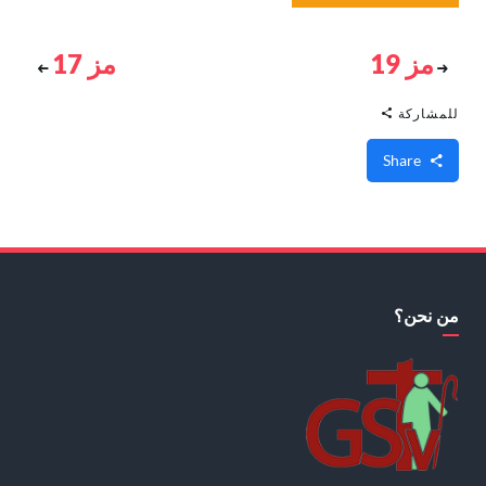
مز 19
مز 17
للمشاركة
Share
من نحن؟