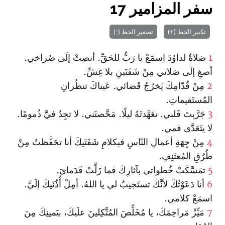
سفر المزامير 17
تكبير الخط (+)
تصغير الخط (-)
1
صَلاةٌ لداوُدَ اِسمَعْ يا رَبُّ للحَقِّ. أنصِتْ إلَى صُراخي.
أصغِ إلَى صَلاتي مِنْ شَفَتَينِ بلا غِشٍّ.
2
مِنْ قُدّامِكَ يَخرُجُ قَضائي. عَيناكَ تنظُرانِ
المُستَقيماتِ.
3
جَرَّبتَ قَلبي. تعَهَّدتَهُ ليلًا. مَحَّصتَني. لا تجِدُ فيَّ ذُمومًا.
لا يتَعَدَّى فمي.
4
مِنْ جِهَةِ أعمالِ النّاسِ فبكلامِ شَفَتَيكَ أنا تحَفَّظتُ مِنْ
طُرُقِ المُعتَنِفِ.
5
تمَسَّكَتْ خُطواتي بآثارِكَ فما زَلَّتْ قَدَمايَ.
6
أنا دَعَوْتُكَ لأنَّكَ تستَجيبُ لي يا اللهُ. أمِلْ أُذُنَيكَ إلَيَّ.
اسمَعْ كلامي.
7
مَيِّزْ مَراحِمَكَ، يا مُخَلِّصَ المُتَّكِلينَ علَيكَ، بيَمينِكَ مِنَ