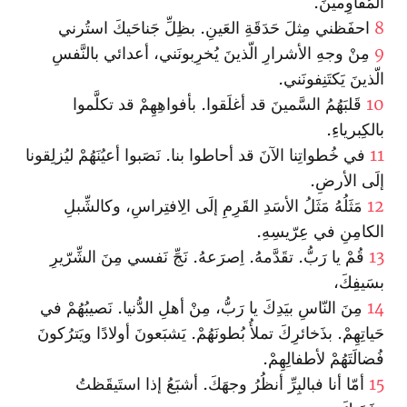
المُقاوِمينَ.
8
احفَظني مِثلَ حَدَقَةِ العَينِ. بظِلِّ جَناحَيكَ استُرني
9
مِنْ وجهِ الأشرارِ الّذينَ يُخرِبونَني، أعدائي بالنَّفسِ
الّذينَ يَكتَنِفونَني.
10
قَلبَهُمُ السَّمينَ قد أغلَقوا. بأفواهِهِمْ قد تكلَّموا
بالكِبرياءِ.
11
في خُطواتِنا الآنَ قد أحاطوا بنا. نَصَبوا أعيُنَهُمْ ليُزلِقونا
إلَى الأرضِ.
12
مَثَلُهُ مَثَلُ الأسَدِ القَرِمِ إلَى الِافتِراسِ، وكالشِّبلِ
الكامِنِ في عِرّيسِهِ.
13
قُمْ يا رَبُّ. تقَدَّمهُ. اِصرَعهُ. نَجِّ نَفسي مِنَ الشِّرّيرِ
بسَيفِكَ،
14
مِنَ النّاسِ بيَدِكَ يا رَبُّ، مِنْ أهلِ الدُّنيا. نَصيبُهُمْ في
حَياتِهِمْ. بذَخائرِكَ تملأُ بُطونَهُمْ. يَشبَعونَ أولادًا ويَترُكونَ
فُضالَتَهُمْ لأطفالِهِمْ.
15
أمّا أنا فبالبِرِّ أنظُرُ وجهَكَ. أشبَعُ إذا استَيقَظتُ