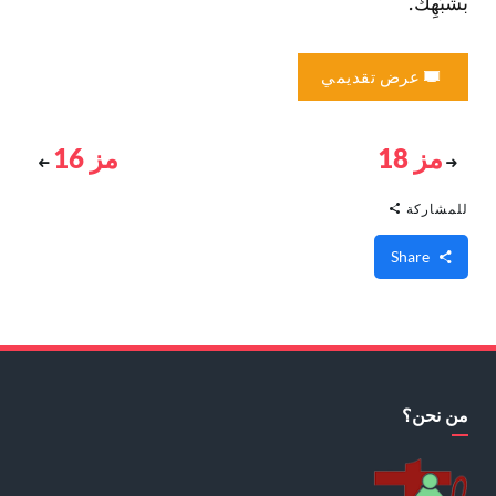
بشَبَهِكَ.
عرض تقديمي
مز 18
مز 16
للمشاركة
Share
من نحن؟