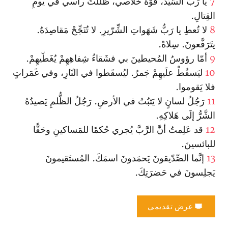
7
يا رَبُّ السَّيِّدُ، قوَّةَ خَلاصي، ظَلَّلتَ رأسي في يومِ
القِتالِ.
8
لا تُعطِ يا رَبُّ شَهَواتِ الشِّرّيرِ. لا تُنَجِّحْ مَقاصِدَهُ.
يتَرَفَّعونَ. سِلاهْ.
9
أمّا رؤوسُ المُحيطينَ بي فشَقاءُ شِفاهِهِمْ يُغَطّيهِمْ.
10
ليَسقُطْ علَيهِمْ جَمرٌ. ليُسقَطوا في النّارِ، وفي غَمَراتٍ
فلا يَقوموا.
11
رَجُلُ لسانٍ لا يَثبُتُ في الأرضِ. رَجُلُ الظُّلمِ يَصيدُهُ
الشَّرُّ إلَى هَلاكِهِ.
12
قد عَلِمتُ أنَّ الرَّبَّ يُجري حُكمًا للمَساكينِ وحَقًّا
للبائسينَ.
13
إنَّما الصِّدّيقونَ يَحمَدونَ اسمَكَ. المُستَقيمونَ
يَجلِسونَ في حَضرَتِكَ.
عرض تقديمي