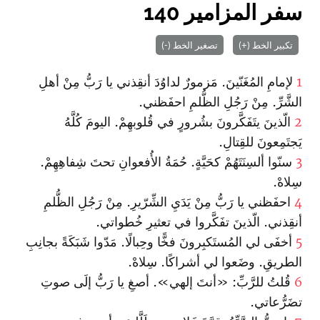
سفر المزامير 140
تكبير الخط (+)
تصغير الخط (-)
1
لإمامِ المُغَنّينَ. مَزمورٌ لداوُدَ أنقِذني يا رَبُّ مِنْ أهلِ
الشَّرِّ. مِنْ رَجُلِ الظُّلمِ احفَظني.
2
الّذينَ يتَفَكَّرونَ بشُرورٍ في قُلوبهِمْ. اليومَ كُلَّهُ
يَجتَمِعونَ للقِتالِ.
3
سنّوا ألسِنَتَهُمْ كحَيَّةٍ. حُمَةُ الأُفعوانِ تحتَ شِفاهِهِمْ.
سِلاهْ.
4
احفَظني يا رَبُّ مِنْ يَدَيِ الشِّرّيرِ. مِنْ رَجُلِ الظُّلمِ
أنقِذني. الّذينَ تفَكَّروا في تعثيرِ خُطواتي.
5
أخفَى لي المُستَكبِرونَ فخًّا وحِبالًا. مَدّوا شَبَكَةً بجانِبِ
الطريقِ. وضَعوا لي أشراكًا. سِلاهْ.
6
قُلتُ للرَّبِّ: «أنتَ إلهي». أصغِ يا رَبُّ إلَى صوتِ
تضَرُّعاتي.