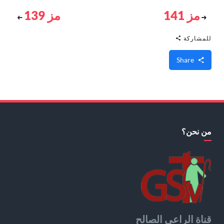
مز 141
مز 139
للمشاركة
Share
من نحن؟
قناة الراعي الصالح