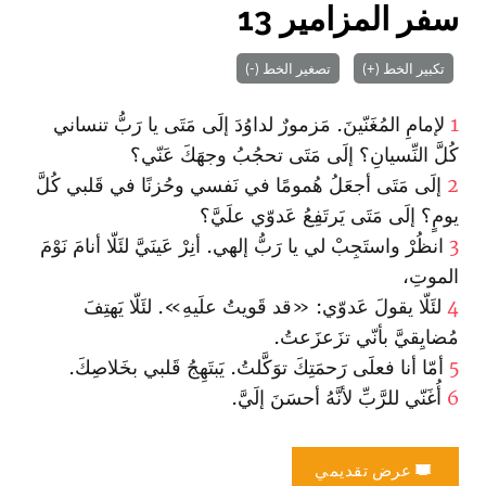
سفر المزامير 13
تكبير الخط (+)
تصغير الخط (-)
1
لإمامِ المُغَنّينَ. مَزمورٌ لداوُدَ إلَى مَتَى يا رَبُّ تنساني
كُلَّ النِّسيانِ؟ إلَى مَتَى تحجُبُ وجهَكَ عَنّي؟
2
إلَى مَتَى أجعَلُ هُمومًا في نَفسي وحُزنًا في قَلبي كُلَّ
يومٍ؟ إلَى مَتَى يَرتَفِعُ عَدوّي علَيَّ؟
3
انظُرْ واستَجِبْ لي يا رَبُّ إلهي. أنِرْ عَينَيَّ لئَلّا أنامَ نَوْمَ
الموتِ،
4
لئَلّا يقولَ عَدوّي: «قد قَويتُ علَيهِ». لئَلّا يَهتِفَ
مُضايِقيَّ بأنّي تزَعزَعتُ.
5
أمّا أنا فعلَى رَحمَتِكَ توَكَّلتُ. يَبتَهِجُ قَلبي بخَلاصِكَ.
6
أُغَنّي للرَّبِّ لأنَّهُ أحسَنَ إلَيَّ.
عرض تقديمي