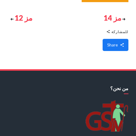
مز 14
مز 12
للمشاركة
Share
من نحن؟