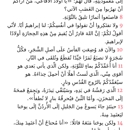
إلَى مَعموديَّتِهِ، قالَ لهُمْ: «يا أولادَ الأفاعي، مَنْ أراكُمْ
أنْ تهرُبوا مِنَ الغَضَبِ الآتي؟
8
فاصنَعوا أثمارًا تليقُ بالتَّوْبَةِ.
9
ولا تفتَكِروا أنْ تقولوا في أنفُسِكُمْ: لنا إبراهيمُ أبًا. لأنّي
أقولُ لكُمْ: إنَّ اللهَ قادِرٌ أنْ يُقيمَ مِنْ هذِهِ الحِجارَةِ أولادًا
لإبراهيمَ.
10
والآنَ قد وُضِعَتِ الفأسُ علَى أصلِ الشَّجَرِ، فكُلُّ
شَجَرَةٍ لا تصنَعُ ثَمَرًا جَيِّدًا تُقطَعُ وتُلقَى في النّارِ.
11
أنا أُعَمِّدُكُمْ بماءٍ للتَّوْبَةِ، ولكن الّذي يأتي بَعدي هو
أقوَى مِنّي، الّذي لَستُ أهلًا أنْ أحمِلَ حِذاءَهُ. هو
سيُعَمِّدُكُمْ بالرّوحِ القُدُسِ ونارٍ.
12
الّذي رَفشُهُ في يَدِهِ، وسَيُنَقّي بَيدَرَهُ، ويَجمَعُ قمحَهُ
إلَى المَخزَنِ، وأمّا التِّبنُ فيُحرِقُهُ بنارٍ لا تُطفأُ».
13
حينَئذٍ جاءَ يَسوعُ مِنَ الجَليلِ إلَى الأُردُنِّ إلَى يوحَنا
ليَعتَمِدَ مِنهُ.
14
ولكن يوحَنا مَنَعَهُ قائلًا: «أنا مُحتاجٌ أنْ أعتَمِدَ مِنكَ،