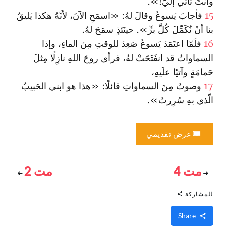
وأنتَ تأتي إلَيَّ!».
15
فأجابَ يَسوعُ وقالَ لهُ: «اسمَحِ الآنَ، لأنَّهُ هكذا يَليقُ
بنا أنْ نُكَمِّلَ كُلَّ برٍّ». حينَئذٍ سمَحَ لهُ.
16
فلَمّا اعتَمَدَ يَسوعُ صَعِدَ للوقتِ مِنَ الماءِ، وإذا
السماواتُ قد انفَتَحَتْ لهُ، فرأى روحَ اللهِ نازِلًا مِثلَ
حَمامَةٍ وآتيًا علَيهِ،
17
وصوتٌ مِنَ السماواتِ قائلًا: «هذا هو ابني الحَبيبُ
الّذي بهِ سُرِرتُ».
عرض تقديمي
مت 4
مت 2
للمشاركة
Share