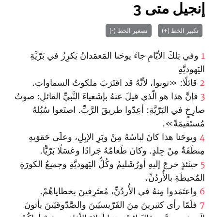
إنجيل متى 3
تكبير الخط (+)
تصغير الخط (-)
1
وفي تِلكَ الأيّامِ جاءَ يوحَنا المَعمَدانُ يَكرِزُ في بَرّيَّةِ
اليَهوديَّةِ
2
قائلًا: «توبوا، لأنَّهُ قد اقتَرَبَ ملكوتُ السماواتِ.
3
فإنَّ هذا هو الّذي قيلَ عنهُ بإشَعياءَ النَّبيِّ القائلِ: صوتُ
صارِخٍ في البَرّيَّةِ: أعِدّوا طريقَ الرَّبِّ. اصنَعوا سُبُلهُ
مُستَقيمَةً».
4
ويوحَنا هذا كانَ لباسُهُ مِنْ وبَرِ الإبِلِ، وعلَى حَقوَيهِ
مِنطَقَةٌ مِنْ جِلدٍ. وكانَ طَعامُهُ جَرادًا وعَسَلًا بَرّيًّا.
5
حينَئذٍ خرجَ إليهِ أورُشَليمُ وكُلُّ اليَهوديَّةِ وجميعُ الكورَةِ
المُحيطَةِ بالأُردُنِّ،
6
واعتَمَدوا مِنهُ في الأُردُنِّ، مُعتَرِفينَ بخطاياهُمْ.
7
فلَمّا رأى كثيرينَ مِنَ الفَرّيسيّينَ والصَّدّوقيّينَ يأتونَ