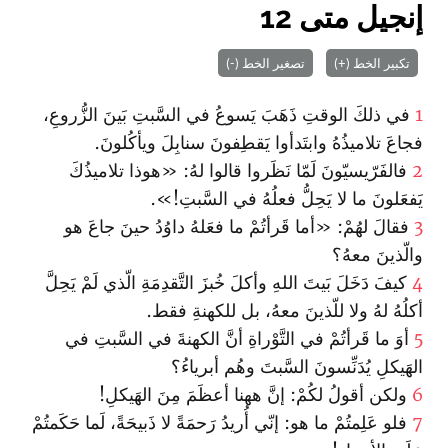
إنجيل متى 12
تكبير الخط (+)
تصغير الخط (-)
1
في ذلكَ الوقتِ ذَهَبَ يَسوعُ في السَّبتِ بَينَ الزُّروعِ،
فجاعَ تلاميذُهُ وابتَدأوا يَقطِفونَ سنابِلَ ويأكُلونَ.
2
فالفَرّيسيّونَ لَمّا نَظَروا قالوا لهُ: «هوذا تلاميذُكَ
يَفعَلونَ ما لا يَحِلُّ فعلُهُ في السَّبتِ!».
3
فقالَ لهُمْ: «أما قَرأتُمْ ما فعَلهُ داوُدُ حينَ جاعَ هو
والّذينَ معهُ؟
4
كيفَ دَخَلَ بَيتَ اللهِ وأكلَ خُبزَ التَّقدِمَةِ الّذي لَمْ يَحِلَّ
أكلُهُ لهُ ولا للّذينَ معهُ، بل للكهنةِ فقط.
5
أوَ ما قَرأتُمْ في التَّوْراةِ أنَّ الكهنةَ في السَّبتِ في
الهَيكلِ يُدَنِّسونَ السَّبتَ وهُم أبرياءُ؟
6
ولكن أقولُ لكُمْ: إنَّ ههنا أعظَمَ مِنَ الهَيكلِ!
7
فلو عَلِمتُمْ ما هو: إنّي أُريدُ رَحمَةً لا ذَبيحَةً، لَما حَكَمتُمْ