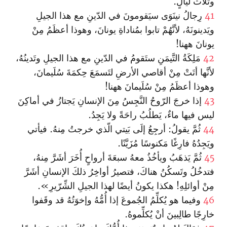
وثَلاثَ لَيالٍ.
41
رِجالُ نينَوَى سيَقومونَ في الدّينِ مع هذا الجيلِ
ويَدينونَهُ، لأنَّهُمْ تابوا بمُناداةِ يونانَ، وهوذا أعظَمُ مِنْ
يونانَ ههنا!
42
مَلِكَةُ التَّيمَنِ ستَقومُ في الدّينِ مع هذا الجيلِ وتَدينُهُ،
لأنَّها أتَتْ مِنْ أقاصي الأرضِ لتَسمَعَ حِكمَةَ سُلَيمانَ،
وهوذا أعظَمُ مِنْ سُلَيمانَ ههنا!
43
إذا خرجَ الرّوحُ النَّجِسُ مِنَ الإنسانِ يَجتازُ في أماكِنَ
ليس فيها ماءٌ، يَطلُبُ راحَةً ولا يَجِدُ.
44
ثُمَّ يقولُ: أرجِعُ إلَى بَيتي الّذي خرجتُ مِنهُ. فيأتي
ويَجِدُهُ فارِغًا مَكنوسًا مُزَيَّنًا.
45
ثُمَّ يَذهَبُ ويأخُذُ معهُ سبعَةَ أرواحٍ أُخَرَ أشَرَّ مِنهُ،
فتدخُلُ وتَسكُنُ هناكَ، فتصيرُ أواخِرُ ذلكَ الإنسانِ أشَرَّ
مِنْ أوائلِهِ! هكذا يكونُ أيضًا لهذا الجيلِ الشِّرّيرِ».
46
وفيما هو يُكلِّمُ الجُموعَ إذا أُمُّهُ وإخوَتُهُ قد وقَفوا
خارِجًا طالِبينَ أنْ يُكلِّموهُ.