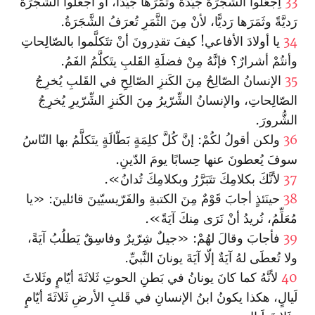
33
اِجعَلوا الشَّجَرَةَ جَيِّدَةً وثَمَرَها جَيِّدًا، أو اجعَلوا الشَّجَرَةَ
رَديَّةً وثَمَرَها رَديًّا، لأنْ مِنَ الثَّمَرِ تُعرَفُ الشَّجَرَةُ.
34
يا أولادَ الأفاعي! كيفَ تقدِرونَ أنْ تتَكلَّموا بالصّالِحاتِ
وأنتُمْ أشرارٌ؟ فإنَّهُ مِنْ فضلَةِ القَلبِ يتَكلَّمُ الفَمُ.
35
الإنسانُ الصّالِحُ مِنَ الكَنزِ الصّالِحِ في القَلبِ يُخرِجُ
الصّالِحاتِ، والإنسانُ الشِّرّيرُ مِنَ الكَنزِ الشِّرّيرِ يُخرِجُ
الشُّرورَ.
36
ولكن أقولُ لكُمْ: إنَّ كُلَّ كلِمَةٍ بَطّالَةٍ يتَكلَّمُ بها النّاسُ
سوفَ يُعطونَ عنها حِسابًا يومَ الدّينِ.
37
لأنَّكَ بكلامِكَ تتَبَرَّرُ وبكلامِكَ تُدانُ».
38
حينَئذٍ أجابَ قَوْمٌ مِنَ الكتبةِ والفَرّيسيّينَ قائلينَ: «يا
مُعَلِّمُ، نُريدُ أنْ نَرَى مِنكَ آيَةً».
39
فأجابَ وقالَ لهُمْ: «جيلٌ شِرّيرٌ وفاسِقٌ يَطلُبُ آيَةً،
ولا تُعطَى لهُ آيَةٌ إلّا آيَةَ يونانَ النَّبيِّ.
40
لأنَّهُ كما كانَ يونانُ في بَطنِ الحوتِ ثَلاثَةَ أيّامٍ وثَلاثَ
لَيالٍ، هكذا يكونُ ابنُ الإنسانِ في قَلبِ الأرضِ ثَلاثَةَ أيّامٍ