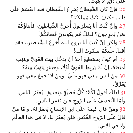
علَى ذاتِهِ لا يَثبُتُ.
26
فإنْ كانَ الشَّيطانُ يُخرِجُ الشَّيطانَ فقد انقَسَمَ علَى
ذاتِهِ. فكيفَ تثبُتُ مَملكَتُهُ؟
27
وإنْ كُنتُ أنا ببَعلَزَبولَ أُخرِجُ الشَّياطينَ، فأبناؤُكُمْ
بمَنْ يُخرِجونَ؟ لذلكَ هُم يكونونَ قُضاتَكُمْ!
28
ولكن إنْ كُنتُ أنا بروحِ اللهِ أُخرِجُ الشَّياطينَ، فقد
أقبَلَ علَيكُمْ ملكوتُ اللهِ!
29
أم كيفَ يستطيعُ أحَدٌ أنْ يَدخُلَ بَيتَ القَويِّ ويَنهَبَ
أمتِعَتَهُ، إنْ لَمْ يَربِطِ القَويَّ أوَّلًا، وحينَئذٍ يَنهَبُ بَيتَهُ؟
30
مَنْ ليس مَعي فهو علَيَّ، ومَنْ لا يَجمَعُ مَعي فهو
يُفَرِّقُ.
31
لذلكَ أقولُ لكُمْ: كُلُّ خَطيَّةٍ وتَجديفٍ يُغفَرُ للنّاسِ،
وأمّا التَّجديفُ علَى الرّوحِ فلن يُغفَرَ للنّاسِ.
32
ومَنْ قالَ كلِمَةً علَى ابنِ الإنسانِ يُغفَرُ لهُ، وأمّا مَنْ
قالَ علَى الرّوحِ القُدُسِ فلن يُغفَرَ لهُ، لا في هذا العالَمِ
ولا في الآتي.