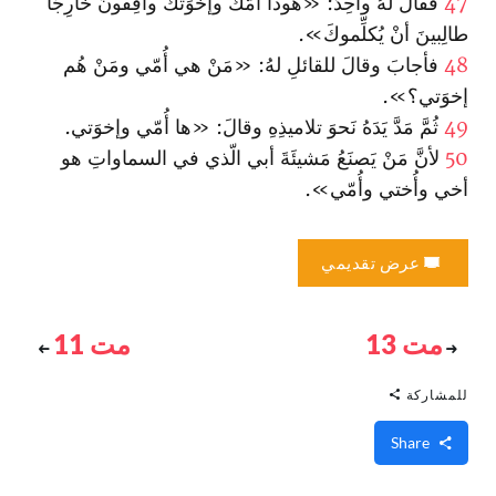
47
فقالَ لهُ واحِدٌ: «هوذا أُمُّكَ وإخوَتُكَ واقِفونَ خارِجًا
طالِبينَ أنْ يُكلِّموكَ».
48
فأجابَ وقالَ للقائلِ لهُ: «مَنْ هي أُمّي ومَنْ هُم
إخوَتي؟».
49
ثُمَّ مَدَّ يَدَهُ نَحوَ تلاميذِهِ وقالَ: «ها أُمّي وإخوَتي.
50
لأنَّ مَنْ يَصنَعُ مَشيئَةَ أبي الّذي في السماواتِ هو
أخي وأُختي وأُمّي».
عرض تقديمي
مت 13
مت 11
للمشاركة
Share