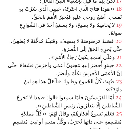
17
لكَيْ يتِمَّ ما قيلَ بإشَعياءَ النَّبيِّ القائلِ:
18
«هوذا فتايَ الّذي اختَرتُهُ، حَبيبي الّذي سُرَّتْ بهِ
نَفسي. أضَعُ روحي علَيهِ فيُخبِرُ الأُمَمَ بالحَقِّ.
19
لا يُخاصِمُ ولا يَصيحُ، ولا يَسمَعُ أحَدٌ في الشَّوارِعِ
صوتَهُ.
20
قَصَبَةً مَرضوضَةً لا يَقصِفُ، وفَتيلَةً مُدَخِّنَةً لا يُطفِئُ،
حتَّى يُخرِجَ الحَقَّ إلَى النُّصرَةِ.
21
وعلَى اسمِهِ يكونُ رَجاءُ الأُمَمِ».
22
حينَئذٍ أُحضِرَ إليهِ مَجنونٌ أعمَى وأخرَسُ فشَفاهُ، حتَّى
إنَّ الأعمَى الأخرَسَ تكلَّمَ وأبصَرَ.
23
فبُهِتَ كُلُّ الجُموعِ وقالوا: «ألَعَلَّ هذا هو ابنُ
داوُدَ؟».
24
أمّا الفَرّيسيّونَ فلَمّا سمِعوا قالوا: «هذا لا يُخرِجُ
الشَّياطينَ إلّا ببَعلَزَبولَ رَئيسِ الشَّياطينِ».
25
فعَلِمَ يَسوعُ أفكارَهُمْ، وقالَ لهُمْ: «كُلُّ مَملكَةٍ
مُنقَسِمَةٍ علَى ذاتِها تُخرَبُ، وكُلُّ مدينةٍ أو بَيتٍ مُنقَسِمٍ