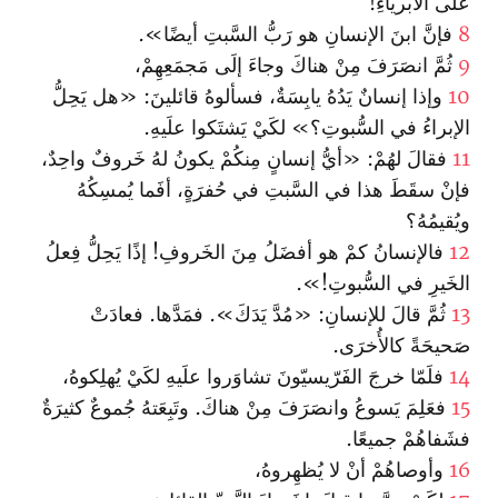
علَى الأبرياءِ!
8
فإنَّ ابنَ الإنسانِ هو رَبُّ السَّبتِ أيضًا».
9
ثُمَّ انصَرَفَ مِنْ هناكَ وجاءَ إلَى مَجمَعِهِمْ،
10
وإذا إنسانٌ يَدُهُ يابِسَةٌ، فسألوهُ قائلينَ: «هل يَحِلُّ
الإبراءُ في السُّبوتِ؟» لكَيْ يَشتَكوا علَيهِ.
11
فقالَ لهُمْ: «أيُّ إنسانٍ مِنكُمْ يكونُ لهُ خَروفٌ واحِدٌ،
فإنْ سقَطَ هذا في السَّبتِ في حُفرَةٍ، أفَما يُمسِكُهُ
ويُقيمُهُ؟
12
فالإنسانُ كمْ هو أفضَلُ مِنَ الخَروفِ! إذًا يَحِلُّ فِعلُ
الخَيرِ في السُّبوتِ!».
13
ثُمَّ قالَ للإنسانِ: «مُدَّ يَدَكَ». فمَدَّها. فعادَتْ
صَحيحَةً كالأُخرَى.
14
فلَمّا خرجَ الفَرّيسيّونَ تشاوَروا علَيهِ لكَيْ يُهلِكوهُ،
15
فعَلِمَ يَسوعُ وانصَرَفَ مِنْ هناكَ. وتَبِعَتهُ جُموعٌ كثيرَةٌ
فشَفاهُمْ جميعًا.
16
وأوصاهُمْ أنْ لا يُظهِروهُ،