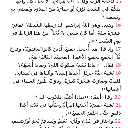
15
فأجابَهُ الرَّبُّ وقالَ: «يا مُرائي! ألا يَحُلُّ كُلُّ واحِدٍ
مِنكُمْ في السَّبتِ ثَوْرَهُ أو حِمارَهُ مِنَ المِذوَدِ ويَمضي بهِ
ويَسقيهِ؟
16
وهذِهِ، وهي ابنَةُ إبراهيمَ، قد رَبَطَها الشَّيطانُ ثَمانيَ
عَشرَةَ سنَةً، أما كانَ يَنبَغي أنْ تُحَلَّ مِنْ هذا الرِّباطِ في
يومِ السَّبتِ؟».
17
وإذ قالَ هذا أُخجِلَ جميعُ الّذينَ كانوا يُعانِدونَهُ، وفَرِحَ
كُلُّ الجَمعِ بجميعِ الأعمالِ المَجيدَةِ الكائنَةِ مِنهُ.
18
فقالَ: «ماذا يُشبِهُ ملكوتُ اللهِ؟ وبماذا أُشَبِّهُهُ؟
19
يُشبِهُ حَبَّةَ خَردَلٍ أخَذَها إنسانٌ وألقاها في بُستانِهِ،
فنَمَتْ وصارَتْ شَجَرَةً كبيرَةً، وتآوَتْ طُيورُ السماءِ في
أغصانِها».
20
وقالَ أيضًا: «بماذا أُشَبِّهُ ملكوتَ اللهِ؟
21
يُشبِهُ خَميرَةً أخَذَتها امرأةٌ وخَبّأتها في ثَلاثَةِ أكيالِ
دَقيقٍ حتَّى اختَمَرَ الجميعُ».
22
واجتازَ في مُدُنٍ وقُرًى يُعَلِّمُ ويُسافِرُ نَحوَ أورُشَليمَ،