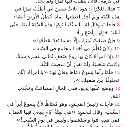
في كرمِهِ، فأتَى يَطلُبُ فيها ثَمَرًا ولَمْ يَجِدْ.
7
فقالَ للكَرّامِ: هوذا ثَلاثُ سِنينَ آتي أطلُبُ ثَمَرًا في
هذِهِ التّينَةِ ولَمْ أجِدْ. اِقطَعها! لماذا تُبَطِّلُ الأرضَ أيضًا؟
8
فأجابَ وقالَ لهُ: يا سيِّدُ، اترُكها هذِهِ السَّنَةَ أيضًا، حتَّى
أنقُبَ حَوْلها وأضَعَ زِبلًا.
9
فإنْ صَنَعَتْ ثَمَرًا، وإلّا ففيما بَعدُ تقطَعُها».
10
وكانَ يُعَلِّمُ في أحَدِ المجامعِ في السَّبتِ،
11
وإذا امرأةٌ كانَ بها روحُ ضَعفٍ ثَمانيَ عَشرَةَ سنَةً،
وكانتْ مُنحَنيَةً ولَمْ تقدِرْ أنْ تنتَصِبَ البَتَّةَ.
12
فلَمّا رآها يَسوعُ دَعاها وقالَ لها: «يا امرأةُ، إنَّكِ
مَحلولَةٌ مِنْ ضَعفِكِ!».
13
ووضَعَ علَيها يَدَيهِ، ففي الحالِ استَقامَتْ ومَجَّدَتِ
اللهَ.
14
فأجابَ رَئيسُ المَجمَعِ، وهو مُغتاظٌ لأنَّ يَسوعَ أبرأَ في
السَّبتِ، وقالَ للجَمعِ: «هي سِتَّةُ أيّامٍ يَنبَغي فيها العَمَلُ،
ففي هذِهِ ائتوا واستَشفوا، وليس في يومِ السَّبتِ!».