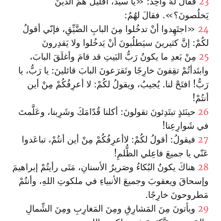
23
فقالَ لهُ واحِدٌ: «يا سيِّدُ، أقَليلٌ هُمُ الّذينَ
يَخلُصونَ؟». فقالَ لهُمُ:
24
«اجتَهِدوا أنْ تدخُلوا مِنَ البابِ الضَّيِّقِ، فإنّي أقولُ
لكُمْ: إنَّ كثيرينَ سيَطلُبونَ أنْ يَدخُلوا ولا يَقدِرونَ
25
مِنْ بَعدِ ما يكونُ رَبُّ البَيتِ قد قامَ وأغلَقَ البابَ،
وابتَدأتُمْ تقِفونَ خارِجًا وتَقرَعونَ البابَ قائلينَ: يا رَبُّ، يا
رَبُّ! افتَحْ لنا. يُجيبُ، ويقولُ لكُمْ: لا أعرِفُكُمْ مِنْ أين
أنتُمْ!
26
حينَئذٍ تبتَدِئونَ تقولونَ: أكلنا قُدّامَكَ وشَرِبنا، وعَلَّمتَ
في شَوارِعِنا!
27
فيقولُ: أقولُ لكُمْ: لاأعرِفُكُمْ مِنْ أين أنتُمْ، تباعَدوا
عَنّي يا جميعَ فاعِلي الظُّلمِ!
28
هناكَ يكونُ البُكاءُ وصَريرُ الأسنانِ، مَتَى رأيتُمْ إبراهيمَ
وإسحاقَ ويعقوبَ وجميعَ الأنبياءِ في ملكوتِ اللهِ، وأنتُمْ
مَطروحونَ خارِجًا.
29
ويأتونَ مِنَ المَشارِقِ ومِنَ المَغارِبِ ومِنَ الشِّمالِ