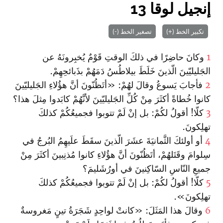
إنجيل لوقا 13
تكبير الخط (+)
تصغير الخط (-)
1
وكانَ حاضِرًا في ذلكَ الوقتِ قَوْمٌ يُخبِرونَهُ عن
الجَليليّينَ الّذينَ خَلَطَ بيلاطُسُ دَمَهُمْ بذَبائحِهِمْ.
2
فأجابَ يَسوعُ وقالَ لهُمْ: «أتَظُنّونَ أنَّ هؤُلاءِ الجَليليّينَ
كانوا خُطاةً أكثَرَ مِنْ كُلِّ الجَليليّينَ لأنَّهُمْ كابَدوا مِثلَ هذا؟
3
كلّا! أقولُ لكُمْ: بل إنْ لَمْ تتوبوا فجميعُكُمْ كذلكَ
تهلِكونَ.
4
أو أولئكَ الثَّمانيَةَ عشَرَ الّذينَ سقَطَ علَيهِمُ البُرجُ في
سِلوامَ وقَتَلهُمْ، أتَظُنّونَ أنَّ هؤُلاءِ كانوا مُذنِبينَ أكثَرَ مِنْ
جميعِ النّاسِ السّاكِنينَ في أورُشَليمَ؟
5
كلّا! أقولُ لكُمْ: بل إنْ لَمْ تتوبوا فجميعُكُمْ كذلكَ
تهلِكونَ».
6
وقالَ هذا المَثَلَ: «كانتْ لواحِدٍ شَجَرَةُ تينٍ مَغروسةٌ