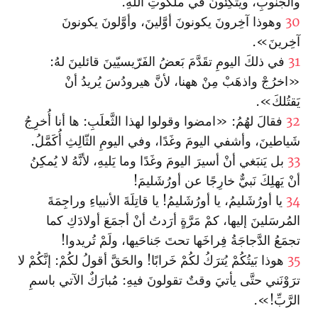
والجَنوبِ، ويَتَّكِئونَ في ملكوتِ اللهِ.
30
وهوذا آخِرونَ يكونونَ أوَّلينَ، وأوَّلونَ يكونونَ
آخِرينَ».
31
في ذلكَ اليومِ تقَدَّمَ بَعضُ الفَرّيسيّينَ قائلينَ لهُ:
«اخرُجْ واذهَبْ مِنْ ههنا، لأنَّ هيرودُسَ يُريدُ أنْ
يَقتُلكَ».
32
فقالَ لهُمُ: «امضوا وقولوا لهذا الثَّعلَبِ: ها أنا أُخرِجُ
شَياطينَ، وأشفي اليومَ وغَدًا، وفي اليومِ الثّالِثِ أُكَمَّلُ.
33
بل يَنبَغي أنْ أسيرَ اليومَ وغَدًا وما يَليهِ، لأنَّهُ لا يُمكِنُ
أنْ يَهلِكَ نَبيٌّ خارِجًا عن أورُشَليمَ!
34
يا أورُشَليمُ، يا أورُشَليمُ! يا قاتِلَةَ الأنبياءِ وراجِمَةَ
المُرسَلينَ إليها، كمْ مَرَّةٍ أرَدتُ أنْ أجمَعَ أولادَكِ كما
تجمَعُ الدَّجاجَةُ فِراخَها تحتَ جَناحَيها، ولَمْ تُريدوا!
35
هوذا بَيتُكُمْ يُترَكُ لكُمْ خَرابًا! والحَقَّ أقولُ لكُمْ: إنَّكُمْ لا
ترَوْنَني حتَّى يأتيَ وقتٌ تقولونَ فيهِ: مُبارَكٌ الآتي باسمِ
الرَّبِّ!».