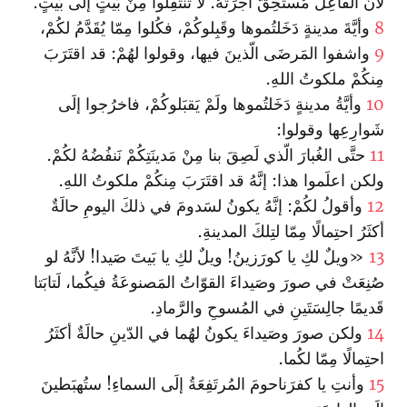
لأنَّ الفاعِلَ مُستَحِقٌّ أُجرَتَهُ. لا تنتَقِلوا مِنْ بَيتٍ إلَى بَيتٍ.
8
وأيَّةَ مدينةٍ دَخَلتُموها وقَبِلوكُمْ، فكُلوا مِمّا يُقَدَّمُ لكُمْ،
9
واشفوا المَرضَى الّذينَ فيها، وقولوا لهُمْ: قد اقتَرَبَ
مِنكُمْ ملكوتُ اللهِ.
10
وأيَّةُ مدينةٍ دَخَلتُموها ولَمْ يَقبَلوكُمْ، فاخرُجوا إلَى
شَوارِعِها وقولوا:
11
حتَّى الغُبارَ الّذي لَصِقَ بنا مِنْ مَدينَتِكُمْ نَنفُضُهُ لكُمْ.
ولكن اعلَموا هذا: إنَّهُ قد اقتَرَبَ مِنكُمْ ملكوتُ اللهِ.
12
وأقولُ لكُمْ: إنَّهُ يكونُ لسَدومَ في ذلكَ اليومِ حالَةٌ
أكثَرُ احتِمالًا مِمّا لتِلكَ المدينةِ.
13
«ويلٌ لكِ يا كورَزينُ! ويلٌ لكِ يا بَيتَ صَيدا! لأنَّهُ لو
صُنِعَتْ في صورَ وصَيداءَ القوّاتُ المَصنوعَةُ فيكُما، لَتابَتا
قَديمًا جالِسَتَينِ في المُسوحِ والرَّمادِ.
14
ولكن صورَ وصَيداءَ يكونُ لهُما في الدّينِ حالَةٌ أكثَرُ
احتِمالًا مِمّا لكُما.
15
وأنتِ يا كفرَناحومَ المُرتَفِعَةُ إلَى السماءِ! ستُهبَطينَ