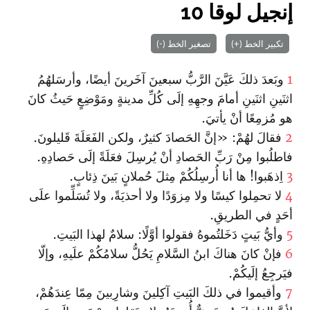
إنجيل لوقا 10
تكبير الخط (+)
تصغير الخط (-)
1
وبَعدَ ذلكَ عَيَّنَ الرَّبُّ سبعينَ آخَرينَ أيضًا، وأرسَلهُمُ
اثنَينِ اثنَينِ أمامَ وجهِهِ إلَى كُلِّ مدينةٍ ومَوْضِعٍ حَيثُ كانَ
هو مُزمِعًا أنْ يأتيَ.
2
فقالَ لهُمْ: «إنَّ الحَصادَ كثيرٌ، ولكن الفَعَلَةَ قَليلونَ.
فاطلُبوا مِنْ رَبِّ الحَصادِ أنْ يُرسِلَ فعَلَةً إلَى حَصادِهِ.
3
اِذهَبوا! ها أنا أُرسِلُكُمْ مِثلَ حُملانٍ بَينَ ذِئابٍ.
4
لا تحمِلوا كيسًا ولا مِزوَدًا ولا أحذيَةً، ولا تُسَلِّموا علَى
أحَدٍ في الطريقِ.
5
وأيُّ بَيتٍ دَخَلتُموهُ فقولوا أوَّلًا: سلامٌ لهذا البَيتِ.
6
فإنْ كانَ هناكَ ابنُ السَّلامِ يَحُلُّ سلامُكُمْ علَيهِ، وإلّا
فيَرجِعُ إلَيكُمْ.
7
وأقيموا في ذلكَ البَيتِ آكِلينَ وشارِبينَ مِمّا عِندَهُمْ،