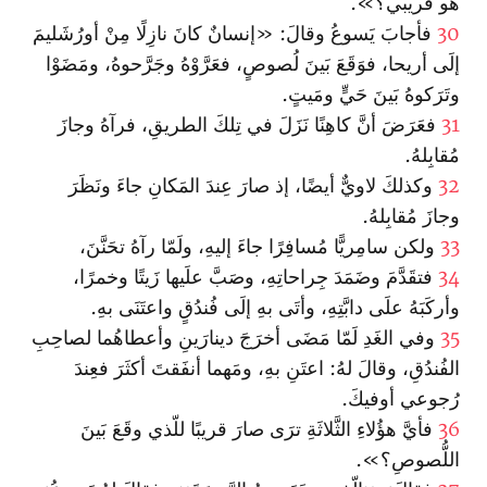
هو قريبي؟».
30
فأجابَ يَسوعُ وقالَ: «إنسانٌ كانَ نازِلًا مِنْ أورُشَليمَ
إلَى أريحا، فوَقَعَ بَينَ لُصوصٍ، فعَرَّوْهُ وجَرَّحوهُ، ومَضَوْا
وتَرَكوهُ بَينَ حَيٍّ ومَيتٍ.
31
فعَرَضَ أنَّ كاهِنًا نَزَلَ في تِلكَ الطريقِ، فرآهُ وجازَ
مُقابِلهُ.
32
وكذلكَ لاويٌّ أيضًا، إذ صارَ عِندَ المَكانِ جاءَ ونَظَرَ
وجازَ مُقابِلهُ.
33
ولكن سامِريًّا مُسافِرًا جاءَ إليهِ، ولَمّا رآهُ تحَنَّنَ،
34
فتقَدَّمَ وضَمَدَ جِراحاتِهِ، وصَبَّ علَيها زَيتًا وخمرًا،
وأركَبَهُ علَى دابَّتِهِ، وأتَى بهِ إلَى فُندُقٍ واعتَنَى بهِ.
35
وفي الغَدِ لَمّا مَضَى أخرَجَ دينارَينِ وأعطاهُما لصاحِبِ
الفُندُقِ، وقالَ لهُ: اعتَنِ بهِ، ومَهما أنفَقتَ أكثَرَ فعِندَ
رُجوعي أوفيكَ.
36
فأيَّ هؤُلاءِ الثَّلاثَةِ ترَى صارَ قريبًا للّذي وقَعَ بَينَ
اللُّصوصِ؟».