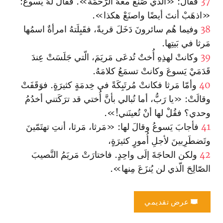
37
فقالَ: «الّذي صَنَعَ معهُ الرَّحمَةَ». فقالَ لهُ يَسوعُ:
«اذهَبْ أنتَ أيضًا واصنَعْ هكذا».
38
وفيما هُم سائرونَ دَخَلَ قريةً، فقَبِلَتهُ امرأةٌ اسمُها
مَرثا في بَيتِها.
39
وكانتْ لهذِهِ أُختٌ تُدعَى مَريَمَ، الّتي جَلَسَتْ عِندَ
قَدَمَيْ يَسوعَ وكانتْ تسمَعُ كلامَهُ.
40
وأمّا مَرثا فكانتْ مُرتَبِكَةً في خِدمَةٍ كثيرَةٍ. فوَقَفَتْ
وقالَتْ: «يا رَبُّ، أما تُبالي بأنَّ أُختي قد ترَكَتني أخدُمُ
وحدي؟ فقُلْ لها أنْ تُعينَني!».
41
فأجابَ يَسوعُ وقالَ لها: «مَرثا، مَرثا، أنتِ تهتَمّينَ
وتَضطَرِبينَ لأجلِ أُمورٍ كثيرَةٍ،
42
ولكن الحاجَةَ إلَى واحِدٍ. فاختارَتْ مَريَمُ النَّصيبَ
الصّالِحَ الّذي لن يُنزَعَ مِنها».
عرض تقديمي