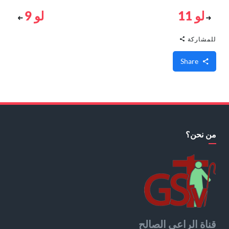
لو 11
لو 9
للمشاركة
Share
من نحن؟
قناة الراعي الصالح