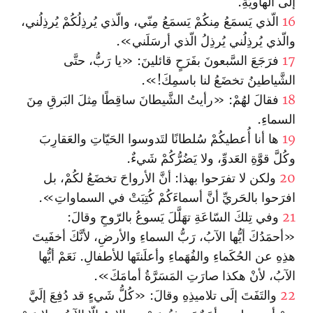
إلَى الهاويَةِ.
16
الّذي يَسمَعُ مِنكُمْ يَسمَعُ مِنّي، والّذي يُرذِلُكُمْ يُرذِلُني،
والّذي يُرذِلُني يُرذِلُ الّذي أرسَلَني».
17
فرَجَعَ السَّبعونَ بفَرَحٍ قائلينَ: «يا رَبُّ، حتَّى
الشَّياطينُ تخضَعُ لنا باسمِكَ!».
18
فقالَ لهُمْ: «رأيتُ الشَّيطانَ ساقِطًا مِثلَ البَرقِ مِنَ
السماءِ.
19
ها أنا أُعطيكُمْ سُلطانًا لتَدوسوا الحَيّاتِ والعَقارِبَ
وكُلَّ قوَّةِ العَدوِّ، ولا يَضُرُّكُمْ شَيءٌ.
20
ولكن لا تفرَحوا بهذا: أنَّ الأرواحَ تخضَعُ لكُمْ، بل
افرَحوا بالحَريِّ أنَّ أسماءَكُمْ كُتِبَتْ في السماواتِ».
21
وفي تِلكَ السّاعَةِ تهَلَّلَ يَسوعُ بالرّوحِ وقالَ:
«أحمَدُكَ أيُّها الآبُ، رَبُّ السماءِ والأرضِ، لأنَّكَ أخفَيتَ
هذِهِ عن الحُكَماءِ والفُهَماءِ وأعلَنتَها للأطفالِ. نَعَمْ أيُّها
الآبُ، لأنْ هكذا صارَتِ المَسَرَّةُ أمامَكَ».
22
والتَفَتَ إلَى تلاميذِهِ وقالَ: «كُلُّ شَيءٍ قد دُفِعَ إلَيَّ