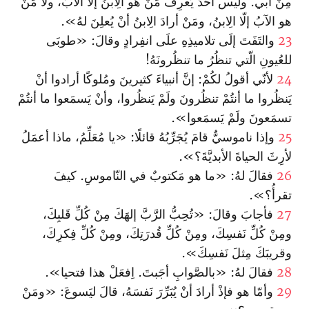
مِنْ أبي. وليس أحَدٌ يَعرِفُ مَنْ هو الِابنُ إلّا الآبُ، ولا مَنْ
هو الآبُ إلّا الِابنُ، ومَنْ أرادَ الِابنُ أنْ يُعلِنَ لهُ».
23
والتَفَتَ إلَى تلاميذِهِ علَى انفِرادٍ وقالَ: «طوبَى
للعُيونِ الّتي تنظُرُ ما تنظُرونَهُ!
24
لأنّي أقولُ لكُمْ: إنَّ أنبياءَ كثيرينَ ومُلوكًا أرادوا أنْ
يَنظُروا ما أنتُمْ تنظُرونَ ولَمْ يَنظُروا، وأنْ يَسمَعوا ما أنتُمْ
تسمَعونَ ولَمْ يَسمَعوا».
25
وإذا ناموسيٌّ قامَ يُجَرِّبُهُ قائلًا: «يا مُعَلِّمُ، ماذا أعمَلُ
لأرِثَ الحياةَ الأبديَّةَ؟».
26
فقالَ لهُ: «ما هو مَكتوبٌ في النّاموسِ. كيفَ
تقرأُ؟».
27
فأجابَ وقالَ: «تُحِبُّ الرَّبَّ إلهَكَ مِنْ كُلِّ قَلبِكَ،
ومِنْ كُلِّ نَفسِكَ، ومِنْ كُلِّ قُدرَتِكَ، ومِنْ كُلِّ فِكرِكَ،
وقريبَكَ مِثلَ نَفسِكَ».
28
فقالَ لهُ: «بالصَّوابِ أجَبتَ. اِفعَلْ هذا فتحيا».
29
وأمّا هو فإذْ أرادَ أنْ يُبَرِّرَ نَفسَهُ، قالَ ليَسوعَ: «ومَنْ