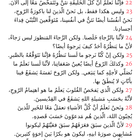
22
فإنَّنا نَعلَمُ أنَّ كُلَّ الخَليقَةِ تئنُّ وتَتَمَخَّضُ مَعًا إلَى الآنَ.
23
وليس هكذا فقط، بل نَحنُ الّذينَ لنا باكورَةُ الرّوحِ،
نَحنُ أنفُسُنا أيضًا نَئنُّ في أنفُسِنا، مُتَوَقِّعينَ التَّبَنّيَ فِداءَ
أجسادِنا.
24
لأنَّنا بالرَّجاءِ خَلَصنا. ولكن الرَّجاءَ المَنظورَ ليس رَجاءً،
لأنَّ ما يَنظُرُهُ أحَدٌ كيفَ يَرجوهُ أيضًا؟
25
ولكن إنْ كُنّا نَرجو ما لَسنا نَنظُرُهُ فإنَّنا نَتَوَقَّعُهُ بالصَّبرِ.
26
وكذلكَ الرّوحُ أيضًا يُعينُ ضَعَفاتِنا، لأنَّنا لَسنا نَعلَمُ ما
نُصَلّي لأجلِهِ كما يَنبَغي. ولكن الرّوحَ نَفسَهُ يَشفَعُ فينا
بأنّاتٍ لا يُنطَقُ بها.
27
ولكن الّذي يَفحَصُ القُلوبَ يَعلَمُ ما هو اهتِمامُ الرّوحِ،
لأنَّهُ بحَسَبِ مَشيئَةِ اللهِ يَشفَعُ في القِدّيسينَ.
28
ونَحنُ نَعلَمُ أنَّ كُلَّ الأشياءِ تعمَلُ مَعًا للخَيرِ للّذينَ
يُحِبّونَ اللهَ، الّذينَ هُم مَدعوّونَ حَسَبَ قَصدِهِ.
29
لأنَّ الّذينَ سبَقَ فعَرَفَهُمْ سبَقَ فعَيَّنَهُمْ ليكونوا
مُشابِهينَ صورَةَ ابنِهِ، ليكونَ هو بكرًا بَينَ إخوَةٍ كثيرينَ.