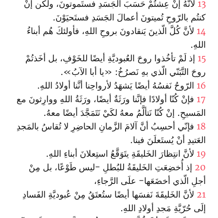
13
لأنَّهُ إنْ عِشتُمْ حَسَبَ الجَسَدِ فستَموتونَ، ولكن إنْ
كنتُم بالرّوحِ تُميتونَ أعمالَ الجَسَدِ فستَحيَوْنَ.
14
لأنَّ كُلَّ الّذينَ يَنقادونَ بروحِ اللهِ، فأولئكَ هُم أبناءُ
اللهِ.
15
إذ لَمْ تأخُذوا روحَ العُبوديَّةِ أيضًا للخَوْفِ، بل أخَذتُمْ
روحَ التَّبَنّي الّذي بهِ نَصرُخُ: «يا أبا الآبُ».
16
الرّوحُ نَفسُهُ أيضًا يَشهَدُ لأرواحِنا أنَّنا أولادُ اللهِ.
17
فإنْ كُنّا أولادًا فإنَّنا ورَثَةٌ أيضًا، ورَثَةُ اللهِ ووارِثونَ مع
المَسيحِ. إنْ كُنّا نَتألَّمُ معهُ لكَيْ نَتَمَجَّدَ أيضًا معهُ.
18
فإنّي أحسِبُ أنَّ آلامَ الزَّمانِ الحاضِرِ لا تُقاسُ بالمَجدِ
العَتيدِ أنْ يُستَعلَنَ فينا.
19
لأنَّ انتِظارَ الخَليقَةِ يتَوَقَّعُ استِعلانَ أبناءِ اللهِ.
20
إذ أُخضِعَتِ الخَليقَةُ للبُطلِ -ليس طَوْعًا، بل مِنْ
أجلِ الّذي أخضَعَها- علَى الرَّجاءِ،
21
لأنَّ الخَليقَةَ نَفسَها أيضًا ستُعتَقُ مِنْ عُبوديَّةِ الفَسادِ
إلَى حُرّيَّةِ مَجدِ أولادِ اللهِ.