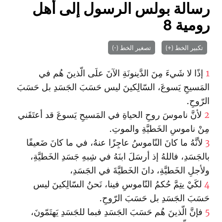
رسالة بولس الرسول إلى أهل
رومية 8
تكبير الخط (+)
تصغير الخط (-)
1
إذًا لا شَيءَ مِنَ الدَّينونَةِ الآنَ علَى الّذينَ هُم في
المَسيحِ يَسوعَ، السّالِكينَ ليس حَسَبَ الجَسَدِ بل حَسَبَ
الرّوحِ.
2
لأنَّ ناموسَ روحِ الحياةِ في المَسيحِ يَسوعَ قد أعتَقَني
مِنْ ناموسِ الخَطيَّةِ والموتِ.
3
لأنَّهُ ما كانَ النّاموسُ عاجِزًا عنهُ، في ما كانَ ضَعيفًا
بالجَسَدِ، فاللهُ إذ أرسَلَ ابنَهُ في شِبهِ جَسَدِ الخَطيَّةِ،
ولأجلِ الخَطيَّةِ، دانَ الخَطيَّةَ في الجَسَدِ،
4
لكَيْ يتِمَّ حُكمُ النّاموسِ فينا، نَحنُ السّالِكينَ ليس
حَسَبَ الجَسَدِ بل حَسَبَ الرّوحِ.
5
فإنَّ الّذينَ هُم حَسَبَ الجَسَدِ فبما للجَسَدِ يَهتَمّونَ،