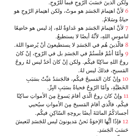
ولكن الّذينَ حَسَبَ الرّوحِ فبما للرّوحِ.
6
لأنَّ اهتِمامَ الجَسَدِ هو موتٌ، ولكن اهتِمامَ الرّوحِ هو
حياةٌ وسَلامٌ.
7
لأنَّ اهتِمامَ الجَسَدِ هو عَداوَةٌ للهِ، إذ ليس هو خاضِعًا
لناموسِ اللهِ، لأنَّهُ أيضًا لا يستطيعُ.
8
فالّذينَ هُم في الجَسَدِ لا يستطيعونَ أنْ يُرضوا اللهَ.
9
وأمّا أنتُمْ فلَستُمْ في الجَسَدِ بل في الرّوحِ، إنْ كانَ
روحُ اللهِ ساكِنًا فيكُم. ولكن إنْ كانَ أحَدٌ ليس لهُ روحُ
المَسيحِ، فذلكَ ليس لهُ.
10
وإنْ كانَ المَسيحُ فيكُم، فالجَسَدُ مَيِّتٌ بسَبَبِ
الخَطيَّةِ، وأمّا الرّوحُ فحياةٌ بسَبَبِ البِرِّ.
11
وإنْ كانَ روحُ الّذي أقامَ يَسوعَ مِنَ الأمواتِ ساكِنًا
فيكُم، فالّذي أقامَ المَسيحَ مِنَ الأمواتِ سيُحيي
أجسادَكُمُ المائتَةَ أيضًا بروحِهِ السّاكِنِ فيكُم.
12
فإذًا أيُّها الإخوَةُ نَحنُ مَديونونَ ليس للجَسَدِ لنَعيشَ
حَسَبَ الجَسَدِ.