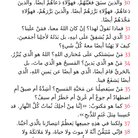
30
والّذينَ سبَقَ فعَيَّنَهُمْ، فهؤُلاءِ دَعاهُمْ أيضًا. والّذينَ
دَعاهُمْ، فهؤُلاءِ بَرَّرَهُمْ أيضًا. والّذينَ بَرَّرَهُمْ، فهؤُلاءِ
مَجَّدَهُمْ أيضًا.
31
فماذا نَقولُ لهذا؟ إنْ كانَ اللهُ معنا، فمَنْ علَينا؟
32
الّذي لَمْ يُشفِقْ علَى ابنِهِ، بل بَذَلهُ لأجلِنا أجمَعينَ،
كيفَ لا يَهَبُنا أيضًا معهُ كُلَّ شَيءٍ؟
33
مَنْ سيَشتَكي علَى مُختاري اللهِ؟ اللهُ هو الّذي يُبَرِّرُ.
34
مَنْ هو الّذي يَدينُ؟ المَسيحُ هو الّذي ماتَ، بل
بالحَريِّ قامَ أيضًا، الّذي هو أيضًا عن يَمينِ اللهِ، الّذي
أيضًا يَشفَعُ فينا.
35
مَنْ سيَفصِلُنا عن مَحَبَّةِ المَسيحِ؟ أشِدَّةٌ أم ضيقٌ أمِ
اضطِهادٌ أم جوعٌ أم عُريٌ أم خَطَرٌ أم سيفٌ؟
36
كما هو مَكتوبٌ: «إنَّنا مِنْ أجلِكَ نُماتُ كُلَّ النَّهارِ. قد
حُسِبنا مِثلَ غَنَمٍ للذَّبحِ».
37
ولكننا في هذِهِ جميعِها يَعظُمُ انتِصارُنا بالّذي أحَبَّنا.
38
فإنّي مُتَيَقِّنٌ أنَّهُ لا موتَ ولا حياةَ، ولا مَلائكَةَ ولا