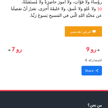
رؤَساءَ ولا قوّاتِ، ولا أُمورَ حاضِرَةً ولا مُستَقبَلَةً،
39
ولا عُلوَ ولا عُمقَ، ولا خَليقَةَ أُخرَى، تقدِرُ أنْ تفصِلَنا
عن مَحَبَّةِ اللهِ الّتي في المَسيحِ يَسوعَ رَبِّنا.
عرض تقديمي
رو 9
رو 7
للمشاركة
Share
من نحن؟