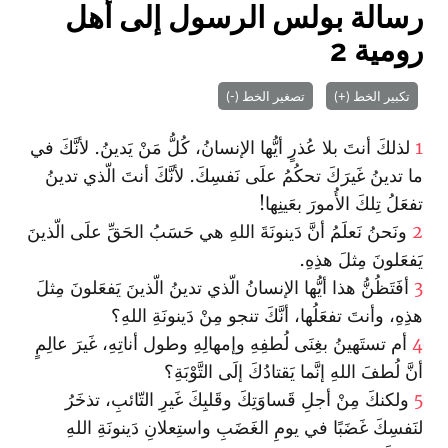
رسالة بولس الرسول إلى أهل
رومية 2
تكبير الخط (+)
تصغير الخط (-)
1
لذلكَ أنتَ بلا عُذرٍ أيُّها الإنسانُ، كُلُّ مَنْ يَدينُ. لأنَّكَ في
ما تدينُ غَيرَكَ تحكُمُ علَى نَفسِكَ. لأنَّكَ أنتَ الّذي تدينُ
تفعَلُ تِلكَ الأُمورَ بعَينِها!
2
ونَحنُ نَعلَمُ أنَّ دَينونَةَ اللهِ هي حَسَبُ الحَقِّ علَى الّذينَ
يَفعَلونَ مِثلَ هذِهِ.
3
أفَتَظُنُّ هذا أيُّها الإنسانُ الّذي تدينُ الّذينَ يَفعَلونَ مِثلَ
هذِهِ، وأنتَ تفعَلُها، أنَّكَ تنجو مِنْ دَينونَةِ اللهِ؟
4
أم تستَهينُ بغِنَى لُطفِهِ وإمهالِهِ وطول أناتِهِ، غَيرَ عالِمٍ
أنَّ لُطفَ اللهِ إنَّما يَقتادُكَ إلَى التَّوْبَةِ؟
5
ولكنكَ مِنْ أجلِ قَساوَتِكَ وقَلبِكَ غَيرِ التّائبِ، تذخَرُ
لنَفسِكَ غَضَبًا في يومِ الغَضَبِ واستِعلانِ دَينونَةِ اللهِ