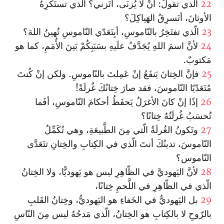
22
الّذي تقولُ: أنْ لا يُزنَى، أتَزني؟ الّذي تستَكرِهُ
الأوثانَ، أتَسرِقُ الهَياكِلَ؟
23
الّذي تفتَخِرُ بالنّاموسِ، أبِتَعَدّي النّاموسِ تُهينُ اللهَ؟
24
لأنَّ اسمَ اللهِ يُجَدَّفُ علَيهِ بسَبَبِكُمْ بَينَ الأُمَمِ، كما هو
مَكتوبٌ.
25
فإنَّ الخِتانَ يَنفَعُ إنْ عَمِلتَ بالنّاموسِ. ولكن إنْ كُنتَ
مُتَعَدّيًا النّاموسَ، فقد صارَ خِتانُكَ غُرلَةً!
26
إذًا إنْ كانَ الأغرَلُ يَحفَظُ أحكامَ النّاموسِ، أفَما
تُحسَبُ غُرلَتُهُ خِتانًا؟
27
وتَكونُ الغُرلَةُ الّتي مِنَ الطَّبيعَةِ، وهي تُكَمِّلُ
النّاموسَ، تدينُكَ أنتَ الّذي في الكِتابِ والخِتانِ تتَعَدَّى
النّاموس؟
28
لأنَّ اليَهوديَّ في الظّاهِرِ ليس هو يَهوديًّا، ولا الخِتانُ
الّذي في الظّاهِرِ في اللَّحمِ خِتانًا،
29
بل اليَهوديُّ في الخَفاءِ هو اليَهوديُّ، وخِتانُ القَلبِ
بالرّوحِ لا بالكِتابِ هو الخِتانُ، الّذي مَدحُهُ ليس مِنَ النّاسِ