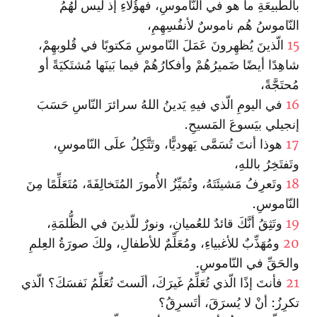
بالطَّبيعَةِ ما هو في النّاموسِ، فهؤُلاءِ إذ ليس لهُمُ
النّاموسُ هُم ناموسٌ لأنفُسِهِمِ،
15
الّذينَ يُظهِرونَ عَمَلَ النّاموسِ مَكتوبًا في قُلوبهِمْ،
شاهِدًا أيضًا ضَميرُهُمْ وأفكارُهُمْ فيما بَينَها مُشتَكيَةً أو
مُحتَجَّةً،
16
في اليومِ الّذي فيهِ يَدينُ اللهُ سرائرَ النّاسِ حَسَبَ
إنجيلي بيَسوعَ المَسيحِ.
17
هوذا أنتَ تُسَمَّى يَهوديًّا، وتَتَّكِلُ علَى النّاموسِ،
وتَفتَخِرُ باللهِ،
18
وتَعرِفُ مَشيئَتَهُ، وتُمَيِّزُ الأُمورَ المُتَخالِفَةَ، مُتَعَلِّمًا مِنَ
النّاموسِ.
19
وتَثِقُ أنَّكَ قائدٌ للعُميانِ، ونورٌ للّذينَ في الظُّلمَةِ،
20
ومُهَذِّبٌ للأغبياءِ، ومُعَلِّمٌ للأطفالِ، ولكَ صورَةُ العِلمِ
والحَقِّ في النّاموسِ.
21
فأنتَ إذًا الّذي تُعَلِّمُ غَيرَكَ، ألَستَ تُعَلِّمُ نَفسَكَ؟ الّذي
تكرِزُ: أنْ لا يُسرَقَ، أتَسرِقُ؟