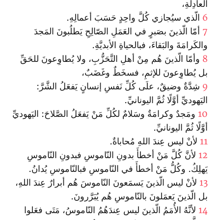
العادِلَةِ،
6
الّذي سيُجازي كُلَّ واحِدٍ حَسَبَ أعمالِهِ.
7
أمّا الّذينَ بصَبرٍ في العَمَلِ الصّالِحِ يَطلُبونَ المَجدَ
والكَرامَةَ والبَقاءَ، فبالحياةِ الأبديَّةِ.
8
وأمّا الّذينَ هُم مِنْ أهلِ التَّحَزُّبِ، ولا يُطاوِعونَ للحَقِّ
بل يُطاوِعونَ للإثمِ، فسخَطٌ وغَضَبٌ،
9
شِدَّةٌ وضيقٌ، علَى كُلِّ نَفسِ إنسانٍ يَفعَلُ الشَّرَّ:
اليَهوديِّ أوَّلًا ثُمَّ اليونانيِّ.
10
ومَجدٌ وكرامَةٌ وسَلامٌ لكُلِّ مَنْ يَفعَلُ الصَّلاحَ: اليَهوديِّ
أوَّلًا ثُمَّ اليونانيِّ.
11
لأنْ ليس عِندَ اللهِ مُحاباةٌ.
12
لأنَّ كُلَّ مَنْ أخطأَ بدونِ النّاموسِ فبدونِ النّاموسِ
يَهلِكُ. وكُلُّ مَنْ أخطأَ في النّاموسِ فبالنّاموسِ يُدانُ.
13
لأنْ ليس الّذينَ يَسمَعونَ النّاموسَ هُم أبرارٌ عِندَ اللهِ،
بل الّذينَ يَعمَلونَ بالنّاموسِ هُم يُبَرَّرونَ.
14
لأنَّهُ الأُمَمُ الّذينَ ليس عِندَهُمُ النّاموسُ، مَتَى فعَلوا