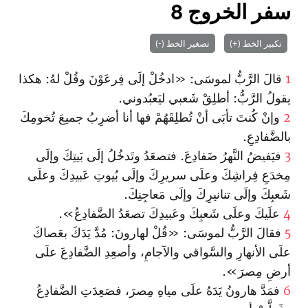
سفر الخروج 8
تكبير الخط (+)
تصغير الخط (-)
1
قالَ الرَّبُّ لموسَى: «ادخُلْ إلَى فِرعَوْنَ وقُلْ لهُ: هكذا
يقولُ الرَّبُّ: أطلِقْ شَعبي ليَعبُدوني.
2
وإنْ كُنتَ تأبَى أنْ تُطلِقَهُمْ فها أنا أضرِبُ جميعَ تُخومِكَ
بالضَّفادِعِ.
3
فيَفيضُ النَّهرُ ضَفادِعَ. فتصعَدُ وتَدخُلُ إلَى بَيتِكَ وإلَى
مِخدَعِ فِراشِكَ وعلَى سريرِكَ وإلَى بُيوتِ عَبيدِكَ وعلَى
شَعبِكَ وإلَى تنانيرِكَ وإلَى مَعاجِنِكَ.
4
علَيكَ وعلَى شَعبِكَ وعَبيدِكَ تصعَدُ الضَّفادِعُ».
5
فقالَ الرَّبُّ لموسَى: «قُلْ لهارونَ: مُدَّ يَدَكَ بعَصاكَ
علَى الأنهارِ والسَّواقي والآجامِ، وأصعِدِ الضَّفادِعَ علَى
أرضِ مِصرَ».
6
فمَدَّ هارونُ يَدَهُ علَى مياهِ مِصرَ، فصَعِدَتِ الضَّفادِعُ