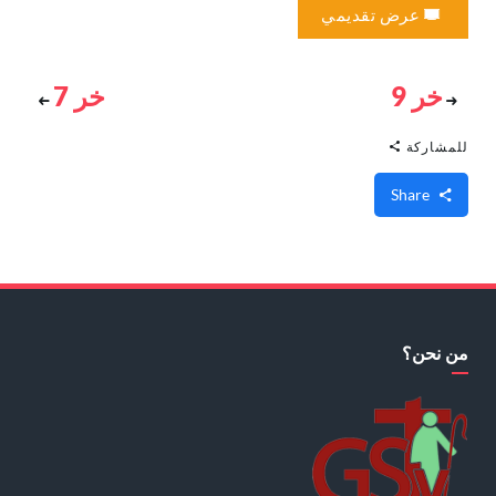
عرض تقديمي
خر 9
خر 7
للمشاركة
Share
من نحن؟