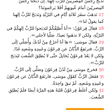
نَذبَحُ رِجسَ المِصريّينَ للرَّبِّ إلهِنا. إنْ ذَبَحنا رِجسَ
المِصريّينَ أمامَ عُيونِهِمْ أفَلا يَرجُمونَنا؟
27
نَذهَبُ سفَرَ ثَلاثَةِ أيّامٍ في البَرّيَّةِ ونَذبَحُ للرَّبِّ إلهِنا
كما يقولُ لنا».
28
فقالَ فِرعَوْنُ: «أنا أُطلِقُكُمْ لتَذبَحوا للرَّبِّ إلهِكُمْ في
البَرّيَّةِ، ولكن لا تذهَبوا بَعيدًا. صَلّيا لأجلي».
29
فقالَ موسَى: «ها أنا أخرُجُ مِنْ لَدُنكَ وأُصَلّي إلَى
الرَّبِّ، فترتَفِعُ الذُّبّانُ عن فِرعَوْنَ وعَبيدِهِ وشَعبِهِ غَدًا.
ولكن لا يَعُدْ فِرعَوْنُ يُخاتِلُ حتَّى لا يُطلِقَ الشَّعبَ ليَذبَحَ
للرَّبِّ».
30
فخرجَ موسَى مِنْ لَدُنْ فِرعَوْنَ وصَلَّى إلَى الرَّبِّ.
31
ففَعَلَ الرَّبُّ كقَوْلِ موسَى، فارتَفَعَ الذُّبّانُ عن فِرعَوْنَ
وعَبيدِهِ وشَعبِهِ. لَمْ تبقَ واحِدَةٌ.
32
ولكن أغلَظَ فِرعَوْنُ قَلبَهُ هذِهِ المَرَّةَ أيضًا فلَمْ يُطلِقِ
الشَّعبَ.