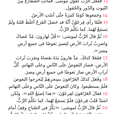
13
ففَعَلَ الرَّبُّ كقَوْلِ موسَى. فماتَتِ الضَّفادِعُ مِنَ
البُيوتِ والدّورِ والحُقول.
14
وجَمَعوها كوَمًا كثيرَةً حتَّى أنتَنَتِ الأرضُ.
15
فلَمّا رأى فِرعَوْنُ أنَّهُ قد حَصَلَ الفَرَجُ أغلَظَ قَلبَهُ ولَمْ
يَسمَعْ لهُما، كما تكلَّمَ الرَّبُّ.
16
ثُمَّ قالَ الرَّبُّ لموسَى: «قُلْ لهارونَ: مُدَّ عَصاكَ
واضرِبْ تُرابَ الأرضِ ليَصيرَ بَعوضًا في جميعِ أرضِ
مِصرَ».
17
ففَعَلا كذلكَ. مَدَّ هارونُ يَدَهُ بعَصاهُ وضَرَبَ تُرابَ
الأرضِ، فصارَ البَعوضُ علَى النّاسِ وعلَى البَهائمِ. كُلُّ
تُرابِ الأرضِ صارَ بَعوضًا في جميعِ أرضِ مِصرَ.
18
وفَعَلَ كذلكَ العَرّافونَ بسِحرِهِمْ ليُخرِجوا البَعوضَ
فلَمْ يستطيعوا. وكانَ البَعوضُ علَى النّاسِ وعلَى البَهائمِ.
19
فقالَ العَرّافونَ لفِرعَوْنَ: «هذا إصبَعُ اللهِ». ولكن
اشتَدَّ قَلبُ فِرعَوْنَ فلَمْ يَسمَعْ لهُما، كما تكلَّمَ الرَّبُّ.
20
ثُمَّ قالَ الرَّبُّ لموسَى: «بَكِّرْ في الصّباحِ وقِفْ أمامَ