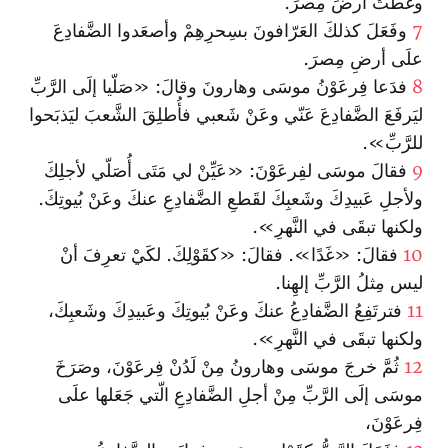
وغَطَّتْ أرضَ مِصرَ.
7
وفَعَلَ كذلكَ العَرّافونَ بسِحرِهِمْ وأصعَدوا الضَّفادِعَ
علَى أرضِ مِصرَ.
8
فدَعا فِرعَوْنُ موسَى وهارونَ وقالَ: «صَلّيا إلَى الرَّبِّ
ليَرفَعَ الضَّفادِعَ عَنّي وعَنْ شَعبي فأُطلِقَ الشَّعبَ ليَذبَحوا
للرَّبِّ».
9
فقالَ موسَى لفِرعَوْنَ: «عَيِّنْ لي مَتَى أُصَلّي لأجلِكَ
ولأجلِ عَبيدِكَ وشَعبِكَ لقَطعِ الضَّفادِعِ عنكَ وعَنْ بُيوتِكَ.
ولكنها تبقَى في النَّهرِ».
10
فقالَ: «غَدًا». فقالَ: «كقَوْلِكَ. لكَيْ تعرِفَ أنْ
ليس مِثلُ الرَّبِّ إلهِنا.
11
فترتَفِعُ الضَّفادِعُ عنكَ وعَنْ بُيوتِكَ وعَبيدِكَ وشَعبِكَ،
ولكنها تبقَى في النَّهرِ».
12
ثُمَّ خرجَ موسَى وهارونُ مِنْ لَدُنْ فِرعَوْنَ، وصَرَخَ
موسَى إلَى الرَّبِّ مِنْ أجلِ الضَّفادِعِ الّتي جَعَلها علَى
فِرعَوْنَ،