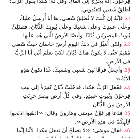
فِرعَوْنَ. إنَّهُ يَخرُجُ إلَى الماءِ. وقُلْ لهُ: هكذا يقولُ الرَّبُّ:
أطلِقْ شَعبي ليَعبُدوني.
21
فإنَّهُ إنْ كُنتَ لا تُطلِقُ شَعبي، ها أنا أُرسِلُ علَيكَ
وعلَى عَبيدِكَ وعلَى شَعبِكَ وعلَى بُيوتِكَ الذُّبّانَ، فتمتَلِئُ
بُيوتُ المِصريّينَ ذُبّانًا. وأيضًا الأرضُ الّتي هُم علَيها.
22
ولكن أُمَيِّزُ في ذلكَ اليومِ أرضَ جاسانَ حَيثُ شَعبي
مُقيمٌ حتَّى لا يكونُ هناكَ ذُبّانٌ. لكَيْ تعلَمَ أنّي أنا الرَّبُّ
في الأرضِ.
23
وأجعَلُ فرقًا بَينَ شَعبي وشَعبِكَ. غَدًا تكونُ هذِهِ
الآيَةُ».
24
ففَعَلَ الرَّبُّ هكذا، فدَخَلَتْ ذُبّانٌ كثيرَةٌ إلَى بَيتِ
فِرعَوْنَ وبُيوتِ عَبيدِهِ. وفي كُلِّ أرضِ مِصرَ خَرِبَتِ
الأرضُ مِنَ الذُّبّانِ.
25
فدَعا فِرعَوْنُ موسَى وهارونَ وقالَ: «اذهَبوا اذبَحوا
لإلهِكُمْ في هذِهِ الأرضِ».
26
فقالَ موسَى: «لا يَصلَحُ أنْ نَفعَلَ هكذا، لأنَّنا إنَّما