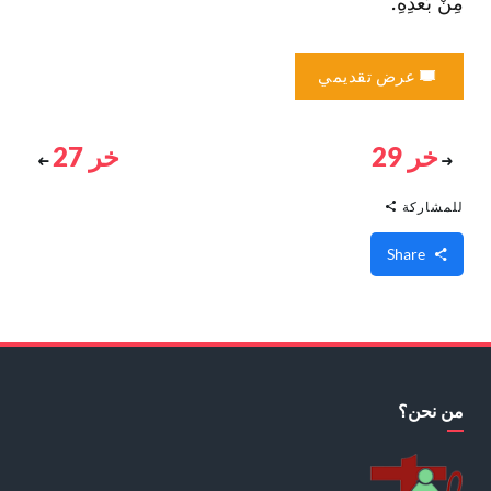
مِنْ بَعدِهِ.
عرض تقديمي
خر 29
خر 27
للمشاركة
Share
من نحن؟