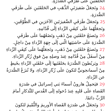
الحَلقَتَينِ علَى طَرَفَيِ الصُّدرَةِ.
24
وتَجعَلُ ضَفيرَتَيِ الذَّهَبِ في الحَلقَتَينِ علَى طَرَفَيِ
الصُّدرَةِ.
25
وتَجعَلُ طَرَفَيِ الضَّفيرَتَينِ الآخَرَينِ في الطَّوْقَينِ،
وتَجعَلُهُما علَى كتِفَيِ الرِّداءِ إلَى قُدّامِهِ.
26
وتَصنَعُ حَلقَتَينِ مِنْ ذَهَبٍ وتَضَعُهُما علَى طَرَفَيِ
الصُّدرَةِ علَى حاشيَتِها الّتي إلَى جِهَةِ الرِّداءِ مِنْ داخِلٍ.
27
وتَصنَعُ حَلقَتَينِ مِنْ ذَهَبٍ، وتَجعَلُهُما علَى كتِفَيِ الرِّداءِ
مِنْ أسفَلُ مِنْ قُدّامِهِ عِندَ وصلِهِ مِنْ فوقِ زُنّارِ الرِّداءِ.
28
ويَربُطونَ الصُّدرَةَ بحَلقَتَيها إلَى حَلقَتَيِ الرِّداءِ بخَيطٍ
مِنْ أسمانجونيٍّ لتَكونَ علَى زُنّارِ الرِّداءِ، ولا تُنزَعُ الصُّدرَةُ
عن الرِّداءِ.
29
فيَحمِلُ هارونُ أسماءَ بَني إسرائيلَ في صُدرَةِ
القَضاءِ علَى قَلبِهِ عِندَ دُخولهِ إلَى القُدسِ للتَّذكارِ أمامَ
الرَّبِّ دائمًا.
30
وتَجعَلُ في صُدرَةِ القَضاءِ الأوريمَ والتُّمّيمَ لتَكونَ