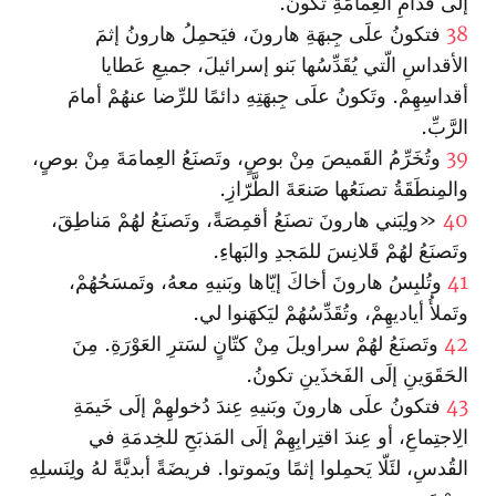
إلَى قُدّامِ العِمامَةِ تكونُ.
38
فتكونُ علَى جِبهَةِ هارونَ، فيَحمِلُ هارونُ إثمَ
الأقداسِ الّتي يُقَدِّسُها بَنو إسرائيلَ، جميعِ عَطايا
أقداسِهِمْ. وتَكونُ علَى جِبهَتِهِ دائمًا للرِّضا عنهُمْ أمامَ
الرَّبِّ.
39
وتُخَرِّمُ القَميصَ مِنْ بوصٍ، وتَصنَعُ العِمامَةَ مِنْ بوصٍ،
والمِنطَقَةُ تصنَعُها صَنعَةَ الطَّرّازِ.
40
«ولِبَني هارونَ تصنَعُ أقمِصَةً، وتَصنَعُ لهُمْ مَناطِقَ،
وتَصنَعُ لهُمْ قَلانِسَ للمَجدِ والبَهاءِ.
41
وتُلبِسُ هارونَ أخاكَ إيّاها وبَنيهِ معهُ، وتَمسَحُهُمْ،
وتَملأُ أياديهِمْ، وتُقَدِّسُهُمْ ليَكهَنوا لي.
42
وتَصنَعُ لهُمْ سراويلَ مِنْ كتّانٍ لسَترِ العَوْرَةِ. مِنَ
الحَقَوَينِ إلَى الفَخذَينِ تكونُ.
43
فتكونُ علَى هارونَ وبَنيهِ عِندَ دُخولهِمْ إلَى خَيمَةِ
الِاجتِماعِ، أو عِندَ اقتِرابِهِمْ إلَى المَذبَحِ للخِدمَةِ في
القُدسِ، لئَلّا يَحمِلوا إثمًا ويَموتوا. فريضَةً أبديَّةً لهُ ولِنَسلِهِ