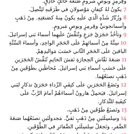
وقِرمِزٍ وبوصٍ مَبرومٍ صَنعَةَ حائكٍ حاذِقٍ.
7
يكونُ لهُ كتِفانِ مَوْصولانِ في طَرَفَيهِ ليَتَّصِلَ.
8
وزُنّارُ شَدِّهِ الّذي علَيهِ يكونُ مِنهُ كصَنعَتِهِ. مِنْ ذَهَبٍ
وأسمانجونيٍّ وقِرمِزٍ وبوصٍ مَبرومٍ.
9
وتأخُذُ حَجَرَيْ جَزعٍ وتُنَقِّشُ علَيهِما أسماءَ بَني إسرائيلَ.
10
سِتَّةً مِنْ أسمائهِمْ علَى الحَجَرِ الواحِدِ، وأسماءَ السِّتَّةِ
الباقينَ علَى الحَجَرِ الثّاني حَسَبَ مَواليدِهِمْ.
11
صَنعَةَ نَقّاشِ الحِجارَةِ نَقشَ الخاتِمِ تُنَقِّشُ الحَجَرَينِ
علَى حَسَبِ أسماءِ بَني إسرائيلَ. مُحاطَينِ بطَوْقَينِ مِنْ
ذَهَبٍ تصنَعُهُما.
12
وتَضَعُ الحَجَرَينِ علَى كتِفَيِ الرِّداءِ حَجَرَيْ تذكارٍ لبَني
إسرائيلَ. فيَحمِلُ هارونُ أسماءَهُمْ أمامَ الرَّبِّ علَى
كتِفَيهِ للتَّذكارِ.
13
وتَصنَعُ طَوْقَينِ مِنْ ذَهَبٍ،
14
وسِلسِلَتَينِ مِنْ ذَهَبٍ نَقيٍّ. مَجدولَتَينِ تصنَعُهُما صَنعَةَ
الضَّفرِ، وتَجعَلُ سِلسِلَتَيِ الضَّفائرِ في الطَّوْقَينِ.