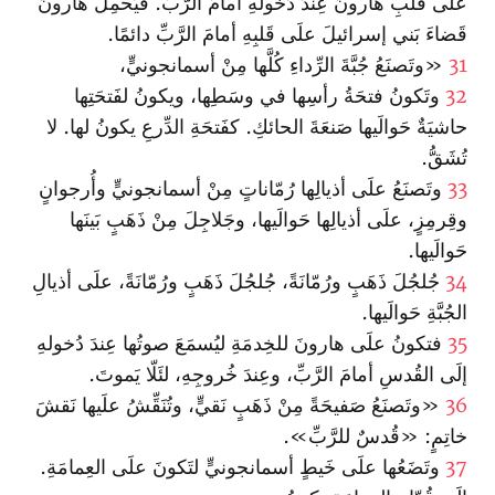
علَى قَلبِ هارونَ عِندَ دُخولهِ أمامَ الرَّبِّ. فيَحمِلُ هارونُ
قَضاءَ بَني إسرائيلَ علَى قَلبِهِ أمامَ الرَّبِّ دائمًا.
31
«وتَصنَعُ جُبَّةَ الرِّداءِ كُلَّها مِنْ أسمانجونيٍّ،
32
وتَكونُ فتحَةُ رأسِها في وسَطِها، ويكونُ لفَتحَتِها
حاشيَةٌ حَوالَيها صَنعَةَ الحائكِ. كفَتحَةِ الدِّرعِ يكونُ لها. لا
تُشَقُّ.
33
وتَصنَعُ علَى أذيالِها رُمّاناتٍ مِنْ أسمانجونيٍّ وأُرجوانٍ
وقِرمِزٍ، علَى أذيالِها حَوالَيها، وجَلاجِلَ مِنْ ذَهَبٍ بَينَها
حَوالَيها.
34
جُلجُلَ ذَهَبٍ ورُمّانَةً، جُلجُلَ ذَهَبٍ ورُمّانَةً، علَى أذيالِ
الجُبَّةِ حَوالَيها.
35
فتكونُ علَى هارونَ للخِدمَةِ ليُسمَعَ صوتُها عِندَ دُخولهِ
إلَى القُدسِ أمامَ الرَّبِّ، وعِندَ خُروجِهِ، لئَلّا يَموتَ.
36
«وتَصنَعُ صَفيحَةً مِنْ ذَهَبٍ نَقيٍّ، وتُنَقِّشُ علَيها نَقشَ
خاتِمٍ: «قُدسٌ للرَّبِّ».
37
وتَضَعُها علَى خَيطٍ أسمانجونيٍّ لتَكونَ علَى العِمامَةِ.