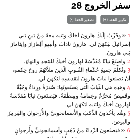
سفر الخروج 28
تكبير الخط (+)
تصغير الخط (-)
1
«وقَرِّبْ إلَيكَ هارونَ أخاكَ وبَنيهِ معهُ مِنْ بَينِ بَني
إسرائيلَ ليَكهَنَ لي. هارونَ نادابَ وأبيهو ألِعازارَ وإيثامارَ
بَني هارونَ.
2
واصنَعْ ثيابًا مُقَدَّسَةً لهارونَ أخيكَ للمَجدِ والبَهاءِ.
3
وتُكلِّمُ جميعَ حُكَماءِ القُلوبِ الّذينَ مَلأتُهُمْ روحَ حِكمَةٍ،
أنْ يَصنَعوا ثيابَ هارونَ لتَقديسِهِ ليَكهَنَ لي.
4
وهذِهِ هي الثّيابُ الّتي يَصنَعونَها: صُدرَةٌ ورِداءٌ وجُبَّةٌ
وقَميصٌ مُخَرَّمٌ وعِمامَةٌ ومِنطَقَةٌ. فيَصنَعونَ ثيابًا مُقَدَّسَةً
لهارونَ أخيكَ ولِبَنيهِ ليَكهَنَ لي.
5
وهُم يأخُذونَ الذَّهَبَ والأسمانجونيَّ والأُرجوانَ والقِرمِزَ
والبوصَ.
6
«فيَصنَعونَ الرِّداءَ مِنْ ذَهَبٍ وأسمانجونيٍّ وأُرجوانٍ