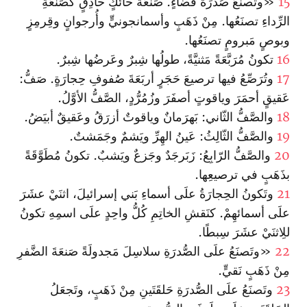
15
«وتَصنَعُ صُدرَةَ قَضاءٍ. صَنعَةَ حائكٍ حاذِقٍ كصَنعَةِ
الرِّداءِ تصنَعُها. مِنْ ذَهَبٍ وأسمانجونيٍّ وأُرجوانٍ وقِرمِزٍ
وبوصٍ مَبرومٍ تصنَعُها.
16
تكونُ مُرَبَّعَةً مَثنيَّةً، طولُها شِبرٌ وعَرضُها شِبرٌ.
17
وتُرَصِّعُ فيها ترصيعَ حَجَرٍ أربَعَةَ صُفوفِ حِجارَةٍ. صَفُّ:
عَقيقٍ أحمَرَ وياقوتٍ أصفَرَ وزُمُرُّدٍ، الصَّفُّ الأوَّلُ.
18
والصَّفُّ الثّاني: بَهرَمانٌ وياقوتٌ أزرَقُ وعَقيقٌ أبيَضُ.
19
والصَّفُّ الثّالِثُ: عَينُ الهِرِّ ويَشمٌ وجَمَشتٌ.
20
والصَّفُّ الرّابِعُ: زَبَرجَدٌ وجَزعٌ ويَشبٌ. تكونُ مُطَوَّقَةً
بذَهَبٍ في ترصيعِها.
21
وتَكونُ الحِجارَةُ علَى أسماءِ بَني إسرائيلَ، اثنَيْ عشَرَ
علَى أسمائهِمْ. كنَقشِ الخاتِمِ كُلُّ واحِدٍ علَى اسمِهِ تكونُ
للِاثنَيْ عشَرَ سِبطًا.
22
«وتَصنَعُ علَى الصُّدرَةِ سلاسِلَ مَجدولَةً صَنعَةَ الضَّفرِ
مِنْ ذَهَبٍ نَقيٍّ.
23
وتَصنَعُ علَى الصُّدرَةِ حَلقَتَينِ مِنْ ذَهَبٍ، وتَجعَلُ