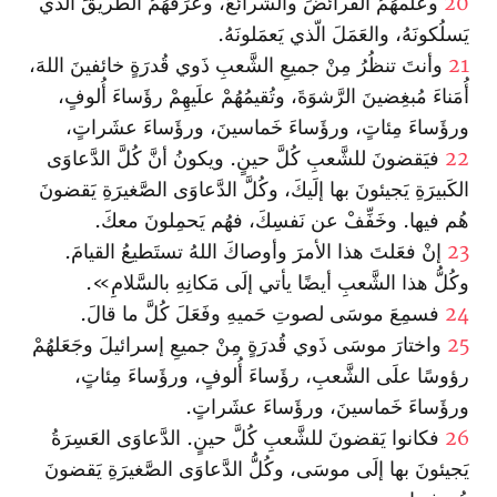
20
وعَلِّمهُمُ الفَرائضَ والشَّرائعَ، وعَرِّفهُمُ الطريقَ الّذي
يَسلُكونَهُ، والعَمَلَ الّذي يَعمَلونَهُ.
21
وأنتَ تنظُرُ مِنْ جميعِ الشَّعبِ ذَوي قُدرَةٍ خائفينَ اللهَ،
أُمَناءَ مُبغِضينَ الرَّشوَةَ، وتُقيمُهُمْ علَيهِمْ رؤَساءَ أُلوفٍ،
ورؤَساءَ مِئاتٍ، ورؤَساءَ خَماسينَ، ورؤَساءَ عشَراتٍ،
22
فيَقضونَ للشَّعبِ كُلَّ حينٍ. ويكونُ أنَّ كُلَّ الدَّعاوَى
الكَبيرَةِ يَجيئونَ بها إلَيكَ، وكُلَّ الدَّعاوَى الصَّغيرَةِ يَقضونَ
هُم فيها. وخَفِّفْ عن نَفسِكَ، فهُم يَحمِلونَ معكَ.
23
إنْ فعَلتَ هذا الأمرَ وأوصاكَ اللهُ تستَطيعُ القيامَ.
وكُلُّ هذا الشَّعبِ أيضًا يأتي إلَى مَكانِهِ بالسَّلامِ».
24
فسمِعَ موسَى لصوتِ حَميهِ وفَعَلَ كُلَّ ما قالَ.
25
واختارَ موسَى ذَوي قُدرَةٍ مِنْ جميعِ إسرائيلَ وجَعَلهُمْ
رؤوسًا علَى الشَّعبِ، رؤَساءَ أُلوفٍ، ورؤَساءَ مِئاتٍ،
ورؤَساءَ خَماسينَ، ورؤَساءَ عشَراتٍ.
26
فكانوا يَقضونَ للشَّعبِ كُلَّ حينٍ. الدَّعاوَى العَسِرَةُ
يَجيئونَ بها إلَى موسَى، وكُلُّ الدَّعاوَى الصَّغيرَةِ يَقضونَ