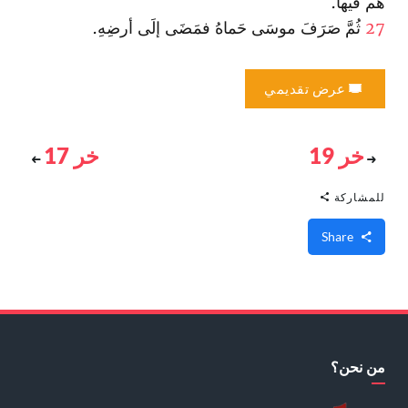
هُم فيها.
27
ثُمَّ صَرَفَ موسَى حَماهُ فمَضَى إلَى أرضِهِ.
عرض تقديمي
خر 19
خر 17
للمشاركة
Share
من نحن؟