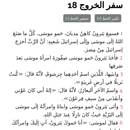
سفر الخروج 18
تكبير الخط (+)
تصغير الخط (-)
1
فسمِعَ يَثرونُ كاهِنُ مِديانَ، حَمو موسَى، كُلَّ ما صَنَعَ
اللهُ إلَى موسَى وإلَى إسرائيلَ شَعبِهِ: أنَّ الرَّبَّ أخرَجَ
إسرائيلَ مِنْ مِصرَ.
2
فأخَذَ يَثرونُ حَمو موسَى صِفّورَةَ امرأةَ موسَى بَعدَ
صَرفِها
3
وابنَيها، اللَّذَينِ اسمُ أحَدِهِما جِرشومُ، لأنَّهُ قالَ: «كُنتُ
نَزيلًا في أرضٍ غَريبَةٍ».
4
واسمُ الآخَرِ أليعازَرُ، لأنَّهُ قالَ: «إلهُ أبي كانَ عَوْني
وأنقَذَني مِنْ سيفِ فِرعَوْنَ».
5
وأتَى يَثرونُ حَمو موسَى وابناهُ وامرأتُهُ إلَى موسَى
إلَى البَرّيَّةِ حَيثُ كانَ نازِلًا عِندَ جَبَلِ اللهِ.
6
فقالَ لموسَى: «أنا حَموكَ يَثرونُ، آتٍ إلَيكَ وامرأتُكَ