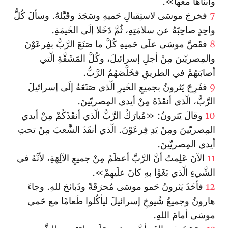
وابناها معها».
7
فخرجَ موسَى لاستِقبالِ حَميهِ وسَجَدَ وقَبَّلهُ. وسألَ كُلُّ
واحِدٍ صاحِبَهُ عن سلامَتِهِ، ثُمَّ دَخَلا إلَى الخَيمَةِ.
8
فقَصَّ موسَى علَى حَميهِ كُلَّ ما صَنَعَ الرَّبُّ بفِرعَوْنَ
والمِصريّينَ مِنْ أجلِ إسرائيلَ، وكُلَّ المَشَقَّةِ الّتي
أصابَتهُمْ في الطريقِ فخَلَّصَهُمُ الرَّبُّ.
9
ففَرِحَ يَثرونُ بجميعِ الخَيرِ الّذي صَنَعَهُ إلَى إسرائيلَ
الرَّبُّ، الّذي أنقَذَهُ مِنْ أيدي المِصريّينَ.
10
وقالَ يَثرونُ: «مُبارَكٌ الرَّبُّ الّذي أنقَذَكُمْ مِنْ أيدي
المِصريّينَ ومِنْ يَدِ فِرعَوْنَ. الّذي أنقَذَ الشَّعبَ مِنْ تحتِ
أيدي المِصريّينَ.
11
الآنَ عَلِمتُ أنَّ الرَّبَّ أعظَمُ مِنْ جميعِ الآلِهَةِ، لأنَّهُ في
الشَّيءِ الّذي بَغَوْا بهِ كانَ علَيهِمْ».
12
فأخَذَ يَثرونُ حَمو موسَى مُحرَقَةً وذَبائحَ للهِ. وجاءَ
هارونُ وجميعُ شُيوخِ إسرائيلَ ليأكُلوا طَعامًا مع حَمي
موسَى أمامَ اللهِ.