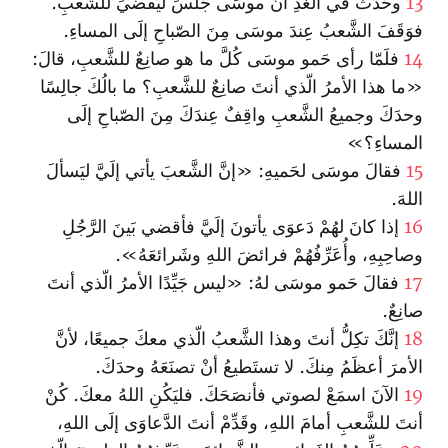
13
وحَدَثَ في الغَدِ أنَّ موسَى جَلَسَ ليَقضيَ للشَّعبِ.
فوَقَفَ الشَّعبُ عِندَ موسَى مِنَ الصّباحِ إلَى المساءِ.
14
فلَمّا رأى حَمو موسَى كُلَّ ما هو صانِعٌ للشَّعبِ، قالَ:
«ما هذا الأمرُ الّذي أنتَ صانِعٌ للشَّعبِ؟ ما بالُكَ جالِسًا
وحدَكَ وجميعُ الشَّعبِ واقِفٌ عِندَكَ مِنَ الصّباحِ إلَى
المساءِ؟»
15
فقالَ موسَى لحَميهِ: «إنَّ الشَّعبَ يأتي إلَيَّ ليَسألَ
اللهَ.
16
إذا كانَ لهُمْ دَعوَى يأتونَ إلَيَّ فأقضي بَينَ الرَّجُلِ
وصاحِبِهِ، وأُعَرِّفُهُمْ فرائضَ اللهِ وشَرائعَهُ».
17
فقالَ حَمو موسَى لهُ: «ليس جَيِّدًا الأمرُ الّذي أنتَ
صانِعٌ.
18
إنَّكَ تكِلُّ أنتَ وهذا الشَّعبُ الّذي معكَ جميعًا، لأنَّ
الأمرَ أعظَمُ مِنكَ. لا تستَطيعُ أنْ تصنَعَهُ وحدَكَ.
19
الآنَ اسمَعْ لصوتي فأنصَحَكَ. فليَكُنِ اللهُ معكَ. كُنْ
أنتَ للشَّعبِ أمامَ اللهِ، وقَدِّمْ أنتَ الدَّعاوَى إلَى اللهِ،