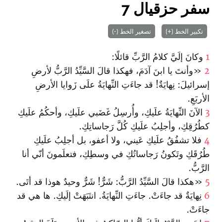
سفر حزقيال 7
تكبير الخط (+)
تصغير الخط (-)
1
وكانَ إلَيَّ كلامُ الرَّبِّ قائلًا:
2
«وأنتَ يا ابنَ آدَمَ، فهكذا قالَ السَّيِّدُ الرَّبُّ لأرضِ
إسرائيلَ: نِهايَةٌ! قد جاءَتِ النِّهايَةُ علَى زَوايا الأرضِ
الأربَعِ.
3
الآنَ النِّهايَةُ علَيكِ، وأُرسِلُ غَضَبي علَيكِ، وأحكُمُ علَيكِ
كطُرُقِكِ، وأجلِبُ علَيكِ كُلَّ رَجاساتِكِ.
4
فلا تشفُقُ علَيكِ عَيني، ولا أعفو، بل أجلِبُ علَيكِ
طُرُقَكِ وتَكونُ رَجاساتُكِ في وسطِكِ، فتعلَمونَ أنّي أنا
الرَّبُّ.
5
«هكذا قالَ السَّيِّدُ الرَّبُّ: شَرٌّ! شَرٌّ وحيدٌ هوذا قد أتَى.
6
نِهايَةٌ قد جاءَتْ. جاءَتِ النِّهايَةُ. انتَبَهَتْ إلَيكِ. ها هي قد
جاءَتْ.