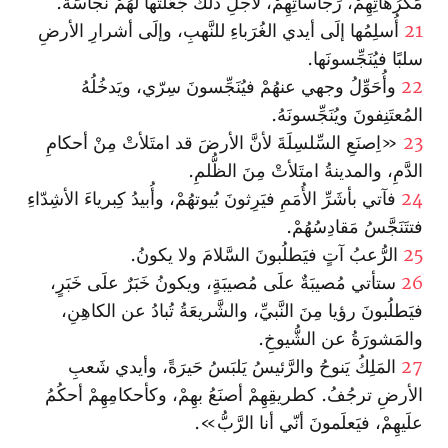
مَكرُهاتِهِمْ، رَجاساتِهِمْ، لأجلِ ذلكَ جَعَلتُها لهُمْ نَجاسَةً.
21
أُسلِمُها إلَى أيدي الغُرَباءِ للنَّهبِ، وإلَى أشرارِ الأرضِ
سلبًا فيُنَجِّسونَها.
22
وأُحَوِّلُ وجهي عنهُمْ فيُنَجِّسونَ سِرّي، ويَدخُلُهُ
المُعتَنِفونَ ويُنَجِّسونَهُ.
23
«اِصنَعِ السِّلسِلَةَ لأنَّ الأرضَ قد امتَلأتْ مِنْ أحكامِ
الدَّمِ، والمدينةُ امتَلأتْ مِنَ الظُّلمِ.
24
فآتي بأشَرِّ الأُمَمِ فيَرِثونَ بُيوتهُمْ، وأُبيدُ كِبرياءَ الأشِدّاءِ
فتتَنَجَّسُ مَقادِسُهُمْ.
25
الرُّعبُ آتٍ فيَطلُبونَ السَّلامَ ولا يكونُ.
26
ستأتي مُصيبَةٌ علَى مُصيبَةٍ، ويكونُ خَبَرٌ علَى خَبَرٍ،
فيَطلُبونَ رؤيا مِنَ النَّبيِّ، والشَّريعَةُ تُبادُ عن الكاهِنِ،
والمَشورَةُ عن الشُّيوخِ.
27
المَلِكُ يَنوحُ والرَّئيسُ يَلبَسُ حَيرَةً، وأيدي شَعبِ
الأرضِ ترجُفُ. كطريقِهِمْ أصنَعُ بهِمْ، وكأحكامِهِمْ أحكُمُ
علَيهِمْ، فيَعلَمونَ أنّي أنا الرَّبُّ».