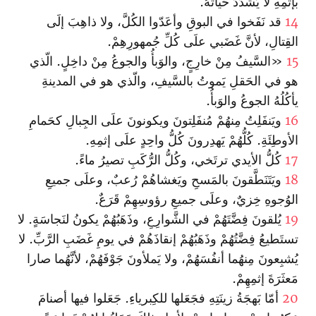
بإثمِهِ لا يُشَدِّدُ حَياتَهُ.
14
قد نَفَخوا في البوقِ وأعَدّوا الكُلَّ، ولا ذاهِبَ إلَى
القِتالِ، لأنَّ غَضَبي علَى كُلِّ جُمهورِهِمْ.
15
«السَّيفُ مِنْ خارِجٍ، والوَبأُ والجوعُ مِنْ داخِلٍ. الّذي
هو في الحَقلِ يَموتُ بالسَّيفِ، والّذي هو في المدينةِ
يأكُلُهُ الجوعُ والوَبأُ.
16
ويَنفَلِتُ مِنهُمْ مُنفَلِتونَ ويكونونَ علَى الجِبالِ كحَمامِ
الأوطِئَةِ. كُلُّهُمْ يَهدِرونَ كُلُّ واحِدٍ علَى إثمِهِ.
17
كُلُّ الأيدي ترتَخي، وكُلُّ الرُّكَبِ تصيرُ ماءً.
18
ويَتَنَطَّقونَ بالمَسحِ ويَغشاهُمْ رُعبٌ، وعلَى جميعِ
الوُجوهِ خِزيٌ، وعلَى جميعِ رؤوسِهِمْ قَرَعٌ.
19
يُلقونَ فِضَّتَهُمْ في الشَّوارِعِ، وذَهَبُهُمْ يكونُ لنَجاسَةٍ. لا
تستَطيعُ فِضَّتُهُمْ وذَهَبُهُمْ إنقاذَهُمْ في يومِ غَضَبِ الرَّبِّ. لا
يُشبِعونَ مِنهُما أنفُسَهُمْ، ولا يَملأونَ جَوْفَهُمْ، لأنَّهُما صارا
مَعثَرَةَ إثمِهِمْ.
20
أمّا بَهجَةُ زينَتِهِ فجَعَلها للكِبرياءِ. جَعَلوا فيها أصنامَ