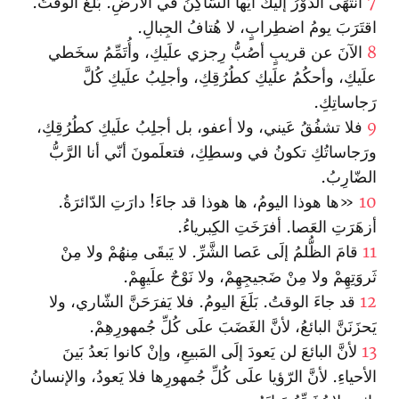
7
انتَهَى الدَّوْرُ إلَيكَ أيُّها السّاكِنُ في الأرضِ. بَلَغَ الوقتُ.
اقتَرَبَ يومُ اضطِرابٍ، لا هُتافُ الجِبالِ.
8
الآنَ عن قريبٍ أصُبُّ رِجزي علَيكِ، وأُتَمِّمُ سخَطي
علَيكِ، وأحكُمُ علَيكِ كطُرُقِكِ، وأجلِبُ علَيكِ كُلَّ
رَجاساتِكِ.
9
فلا تشفُقُ عَيني، ولا أعفو، بل أجلِبُ علَيكِ كطُرُقِكِ،
ورَجاساتُكِ تكونُ في وسطِكِ، فتعلَمونَ أنّي أنا الرَّبُّ
الضّارِبُ.
10
«ها هوذا اليومُ، ها هوذا قد جاءَ! دارَتِ الدّائرَةُ.
أزهَرَتِ العَصا. أفرَخَتِ الكِبرياءُ.
11
قامَ الظُّلمُ إلَى عَصا الشَّرِّ. لا يَبقَى مِنهُمْ ولا مِنْ
ثَروَتِهِمْ ولا مِنْ ضَجيجِهِمْ، ولا نَوْحٌ علَيهِمْ.
12
قد جاءَ الوقتُ. بَلَغَ اليومُ. فلا يَفرَحَنَّ الشّاري، ولا
يَحزَنَنَّ البائعُ، لأنَّ الغَضَبَ علَى كُلِّ جُمهورِهِمْ.
13
لأنَّ البائعَ لن يَعودَ إلَى المَبيعِ، وإنْ كانوا بَعدُ بَينَ
الأحياءِ. لأنَّ الرّؤيا علَى كُلِّ جُمهورِها فلا يَعودُ، والإنسانُ