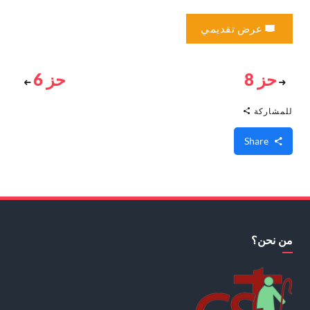
عرض تقديمي
حز 8
حز 6
للمشاركة
Share
من نحن؟