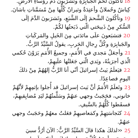
18
تأكُلونَ لَحمَ الجَبابِرَةِ وتَشرَبونَ دَمَ رؤَساءِ الأرضِ.
كِباشٌ وحُملانٌ وأعتِدَةٌ وثيرانٌ كُلُّها مِنْ مُسَمَّناتِ باشانَ.
19
وتأكُلونَ الشَّحمَ إلَى الشَّبَعِ، وتَشرَبونَ الدَّمَ إلَى
السُّكرِ مِنْ ذَبيحَتي الّتي ذَبَحتُها لكُمْ.
20
فتشبَعونَ علَى مائدَتي مِنَ الخَيلِ والمَركَباتِ
والجَبابِرَةِ وكُلِّ رِجالِ الحَربِ، يقولُ السَّيِّدُ الرَّبُّ.
21
وأجعَلُ مَجدي في الأُمَمِ، وجميعُ الأُمَمِ يَرَوْنَ حُكمي
الّذي أجرَيتُهُ، ويَدي الّتي جَعَلتُها علَيهِمْ،
22
فيَعلَمُ بَيتُ إسرائيلَ أنّي أنا الرَّبُّ إلهُهُمْ مِنْ ذلكَ
اليومِ فصاعِدًا.
23
وتَعلَمُ الأُمَمُ أنَّ بَيتَ إسرائيلَ قد أُجلوا بإثمِهِمْ لأنَّهُمْ
خانوني، فحَجَبتُ وجهي عنهُمْ وسَلَّمتُهُمْ ليَدِ مُضايِقيهِمْ،
فسقَطوا كُلُّهُمْ بالسَّيفِ.
24
كنَجاسَتِهِمْ وكمَعاصيهِمْ فعَلتُ معهُمْ وحَجَبتُ وجهي
عنهُمْ.
25
«لذلكَ هكذا قالَ السَّيِّدُ الرَّبُّ: الآنَ أرُدُّ سبيَ