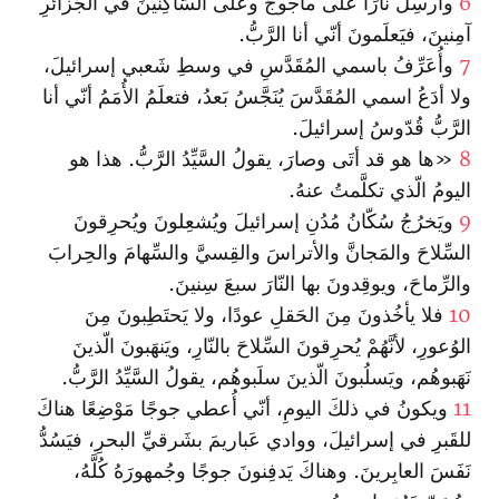
6
وأُرسِلُ نارًا علَى ماجوجَ وعلَى السّاكِنينَ في الجَزائرِ
آمِنينَ، فيَعلَمونَ أنّي أنا الرَّبُّ.
7
وأُعَرِّفُ باسمي المُقَدَّسِ في وسطِ شَعبي إسرائيلَ،
ولا أدَعُ اسمي المُقَدَّسَ يُنَجَّسُ بَعدُ، فتعلَمُ الأُمَمُ أنّي أنا
الرَّبُّ قُدّوسُ إسرائيلَ.
8
«ها هو قد أتَى وصارَ، يقولُ السَّيِّدُ الرَّبُّ. هذا هو
اليومُ الّذي تكلَّمتُ عنهُ.
9
ويَخرُجُ سُكّانُ مُدُنِ إسرائيلَ ويُشعِلونَ ويُحرِقونَ
السِّلاحَ والمَجانَّ والأتراسَ والقِسيَّ والسِّهامَ والحِرابَ
والرِّماحَ، ويوقِدونَ بها النّارَ سبعَ سِنينَ.
10
فلا يأخُذونَ مِنَ الحَقلِ عودًا، ولا يَحتَطِبونَ مِنَ
الوُعورِ، لأنَّهُمْ يُحرِقونَ السِّلاحَ بالنّارِ، ويَنهَبونَ الّذينَ
نَهَبوهُم، ويَسلُبونَ الّذينَ سلَبوهُم، يقولُ السَّيِّدُ الرَّبُّ.
11
ويكونُ في ذلكَ اليومِ، أنّي أُعطي جوجًا مَوْضِعًا هناكَ
للقَبرِ في إسرائيلَ، ووادي عَباريمَ بشَرقيِّ البحرِ، فيَسُدُّ
نَفَسَ العابِرينَ. وهناكَ يَدفِنونَ جوجًا وجُمهورَهُ كُلَّهُ،