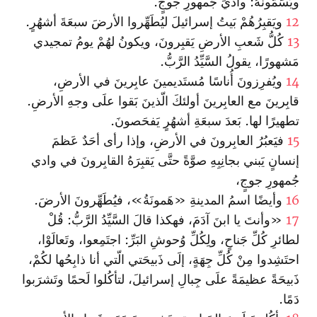
ويُسَمّونَهُ: واديَ جُمهورِ جوجٍ.
12
ويَقبِرُهُمْ بَيتُ إسرائيلَ ليُطَهِّروا الأرضَ سبعَةَ أشهُرٍ.
13
كُلُّ شَعبِ الأرضِ يَقبِرونَ، ويكونُ لهُمْ يومُ تمجيدي
مَشهورًا، يقولُ السَّيِّدُ الرَّبُّ.
14
ويُفرِزونَ أُناسًا مُستَديمينَ عابِرينَ في الأرضِ،
قابِرينَ مع العابِرينَ أولئكَ الّذينَ بَقوا علَى وجهِ الأرضِ.
تطهيرًا لها. بَعدَ سبعَةِ أشهُرٍ يَفحَصونَ.
15
فيَعبُرُ العابِرونَ في الأرضِ، وإذا رأى أحَدٌ عَظمَ
إنسانٍ يَبني بجانِبِهِ صوَّةً حتَّى يَقبِرَهُ القابِرونَ في وادي
جُمهورِ جوجٍ،
16
وأيضًا اسمُ المدينةِ «هَمونَةُ»، فيُطَهِّرونَ الأرضَ.
17
«وأنتَ يا ابنَ آدَمَ، فهكذا قالَ السَّيِّدُ الرَّبُّ: قُلْ
لطائرِ كُلِّ جَناحٍ، ولِكُلِّ وُحوشِ البَرِّ: اجتَمِعوا، وتَعالَوْا،
احتَشِدوا مِنْ كُلِّ جِهَةٍ، إلَى ذَبيحَتي الّتي أنا ذابِحُها لكُمْ،
ذَبيحَةً عظيمَةً علَى جِبالِ إسرائيلَ، لتأكُلوا لَحمًا وتَشرَبوا
دَمًا.