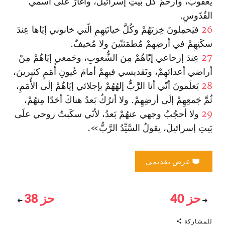
يعقوبَ، وأرحَمُ كُلَّ بَيتِ إسرائيلَ، وأغارُ علَى اسمي
القُدّوسِ.
26
فيَحمِلونَ خِزيَهُمْ وكُلَّ خيانَتِهِمِ الّتي خانوني إيّاها عِندَ
سكَنِهِمْ في أرضِهِمْ مُطمَئنّينَ ولا مُخيفٌ.
27
عِندَ إرجاعي إيّاهُمْ مِنَ الشُّعوبِ، وجَمعي إيّاهُمْ مِنْ
أراضي أعدائهِمْ، وتَقديسي فيهِمْ أمامَ عُيونِ أُمَمٍ كثيرينَ،
28
يَعلَمونَ أنّي أنا الرَّبُّ إلهُهُمْ بإجلائي إيّاهُمْ إلَى الأُمَمِ،
ثُمَّ جَمعِهِمْ إلَى أرضِهِمْ. ولا أترُكُ بَعدُ هناكَ أحَدًا مِنهُمْ،
29
ولا أحجُبُ وجهي عنهُمْ بَعدُ، لأنّي سكَبتُ روحي علَى
بَيتِ إسرائيلَ، يقولُ السَّيِّدُ الرَّبُّ».
عرض تقديمي
حز 40
حز 38
للمشاركة