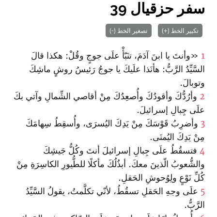
سفر حزقيال 39
تكبير الخط (+)
تصغير الخط (-)
1
«وأنتَ يا ابنَ آدَمَ، تنَبّأْ علَى جوجٍ وقُلْ: هكذا قالَ
السَّيِّدُ الرَّبُّ: هأنَذا علَيكَ يا جوجُ رَئيسُ روشٍ ماشِكَ
وتوبالَ.
2
وأرُدُّكَ وأقودُكَ وأُصعِدُكَ مِنْ أقاصي الشِّمالِ وآتي بكَ
علَى جِبالِ إسرائيلَ.
3
وأضرِبُ قَوْسَكَ مِنْ يَدِكَ اليُسرَى، وأُسقِطُ سِهامَكَ
مِنْ يَدِكَ اليُمنَى.
4
فتسقُطُ علَى جِبالِ إسرائيلَ أنتَ وكُلُّ جَيشِكَ
والشُّعوبُ الّذينَ معكَ. أبذُلُكَ مأكلًا للطُّيورِ الكاسِرَةِ مِنْ
كُلِّ نَوْعٍ ولِوُحوشِ الحَقلِ.
5
علَى وجهِ الحَقلِ تسقُطُ، لأنّي تكلَّمتُ، يقولُ السَّيِّدُ
الرَّبُّ.