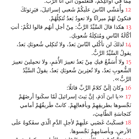
مِمّا في أوائلِكُمْ، فتعلَمونَ أنّي أنا الرَّبُّ.
12
وأُمَشّي النّاسَ علَيكُمْ شَعبي إسرائيلَ، فيَرِثونَكَ
فتكونُ لهُمْ ميراثًا ولا تعودُ بَعدُ تُثكِلُهُمْ.
13
هكذا قالَ السَّيِّدُ الرَّبُّ: مِنْ أجلِ أنهُم قالوا لكُمْ: أنتِ
أكّالَةُ النّاسِ ومُثكِلَةُ شُعوبكِ.
14
لذلكَ لن تأكُلي النّاسَ بَعدُ، ولا تُثكِلي شُعوبَكِ بَعدُ،
يقولُ السَّيِّدُ الرَّبُّ.
15
ولا أُسَمِّعُ فيكِ مِنْ بَعدُ تعييرَ الأُمَمِ، ولا تحمِلينَ تعييرَ
الشُّعوبِ بَعدُ، ولا تُعثِرينَ شُعوبَكِ بَعدُ، يقولُ السَّيِّدُ
الرَّبُّ».
16
وكانَ إلَيَّ كلامُ الرَّبِّ قائلًا:
17
«يا ابنَ آدَمَ، إنَّ بَيتَ إسرائيلَ لَمّا سكَنوا أرضَهُمْ
نَجَّسوها بطريقِهِمْ وبأفعالِهِمْ. كانتْ طَريقُهُمْ أمامي
كنَجاسَةِ الطّامِثِ،
18
فسكَبتُ غَضَبي علَيهِمْ لأجلِ الدَّمِ الّذي سفَكوهُ علَى
الأرضِ، وبأصنامِهِمْ نَجَّسوها.