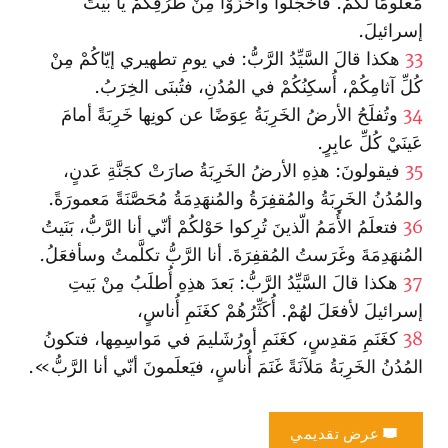
مَعلومًا لكُمْ. فاخجَلوا واخزَوْا مِنْ طُرُقِكُمْ يا بَيتَ
إسرائيلَ.
33
هكذا قالَ السَّيِّدُ الرَّبُّ: في يومِ تطهيري إيّاكُمْ مِنْ
كُلِّ آثامِكُمْ، أُسكِنُكُمْ في المُدُنِ، فتُبنَى الخِرَبُ.
34
وتُفلَحُ الأرضُ الخَرِبَةُ عِوَضًا عن كونِها خَرِبَةً أمامَ
عَينَيْ كُلِّ عابِرٍ.
35
فيقولونَ: هذِهِ الأرضُ الخَرِبَةُ صارَتْ كجَنَّةِ عَدنٍ،
والمُدُنُ الخَرِبَةُ والمُقفِرَةُ والمُنهَدِمَةُ مُحَصَّنَةً مَعمورَةً.
36
فتعلَمُ الأُمَمُ الّذينَ تُرِكوا حَوْلكُمْ أنّي أنا الرَّبُّ، بَنَيتُ
المُنهَدِمَةَ وغَرَستُ المُقفِرَةَ. أنا الرَّبُّ تكلَّمتُ وسأفعَلُ.
37
هكذا قالَ السَّيِّدُ الرَّبُّ: بَعدَ هذِهِ أُطلَبُ مِنْ بَيتِ
إسرائيلَ لأفعَلَ لهُمْ. أُكَثِّرُهُمْ كغَنَمِ أُناسٍ،
38
كغَنَمِ مَقدِسٍ، كغَنَمِ أورُشَليمَ في مَواسِمِها، فتكونُ
المُدُنُ الخَرِبَةُ مَلآنَةً غَنَمَ أُناسٍ، فيَعلَمونَ أنّي أنا الرَّبُّ».
عرض تقديمي