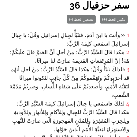
سفر حزقيال 36
تكبير الخط (+)
تصغير الخط (-)
1
«وأنتَ يا ابنَ آدَمَ، فتنَبّأْ لجِبالِ إسرائيلَ وقُلْ: يا جِبالَ
إسرائيلَ اسمَعي كلِمَةَ الرَّبِّ:
2
هكذا قالَ السَّيِّدُ الرَّبُّ: مِنْ أجلِ أنَّ العَدوَّ قالَ علَيكُمْ:
هَهْ! إنَّ المُرتَفَعاتِ القَديمَةَ صارَتْ لنا ميراثًا،
3
فلذلكَ تنَبّأْ وقُلْ: هكذا قالَ السَّيِّدُ الرَّبُّ: مِنْ أجلِ أنهُم
قد أخرَبوكُمْ وتَهَمَّموكُمْ مِنْ كُلِّ جانِبٍ لتَكونوا ميراثًا
لبَقيَّةِ الأُمَمِ، وأُصعِدتُمْ علَى شِفاهِ اللِّسانِ، وصِرتُمْ مَذَمَّةَ
الشَّعبِ،
4
لذلكَ فاسمَعي يا جِبالَ إسرائيلَ كلِمَةَ السَّيِّدِ الرَّبِّ:
هكذا قالَ السَّيِّدُ الرَّبُّ للجِبالِ ولِلآكامِ ولِلأنهارِ ولِلأوديَةِ
ولِلخِرَبِ المُقفِرَةِ ولِلمُدُنِ المَهجورَةِ الّتي صارَتْ للنَّهبِ
والِاستِهزاءِ لبَقيَّةِ الأُمَمِ الّذينَ حَوْلها.