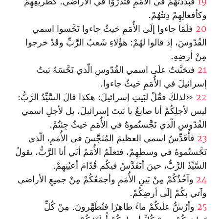
19
فبَدَّدتُهُمْ في الأُمَمِ فتذَرَّوْا في الأراضي. كطريقِهِمْ
وكأفعالِهِمْ دِنتُهُمْ.
20
فلَمّا جاءوا إلَى الأُمَمِ حَيثُ جاءوا نَجَّسوا اسمي
القُدّوسَ، إذ قالوا لهُمْ: هؤُلاءِ شَعبُ الرَّبِّ وقَدْ خرجوا
مِنْ أرضِهِ.
21
فتحَنَّنتُ علَى اسمي القُدّوسِ الّذي نَجَّسَهُ بَيتُ
إسرائيلَ في الأُمَمِ حَيثُ جاءوا.
22
«لذلكَ فقُلْ لبَيتِ إسرائيلَ: هكذا قالَ السَّيِّدُ الرَّبُّ:
ليس لأجلِكُمْ أنا صانِعٌ يا بَيتَ إسرائيلَ، بل لأجلِ اسمي
القُدّوسِ الّذي نَجَّستُموهُ في الأُمَمِ حَيثُ جِئتُمْ.
23
فأُقَدِّسُ اسمي العظيمَ المُنَجَّسَ في الأُمَمِ، الّذي
نَجَّستُموهُ في وسطِهِمْ، فتعلَمُ الأُمَمُ أنّي أنا الرَّبُّ، يقولُ
السَّيِّدُ الرَّبُّ، حينَ أتَقَدَّسُ فيكُم قُدّامَ أعيُنِهِمْ.
24
وآخُذُكُمْ مِنْ بَينِ الأُمَمِ وأجمَعُكُمْ مِنْ جميعِ الأراضي
وآتي بكُمْ إلَى أرضِكُمْ.
25
وأرُشُّ علَيكُمْ ماءً طاهِرًا فتُطَهَّرونَ. مِنْ كُلِّ