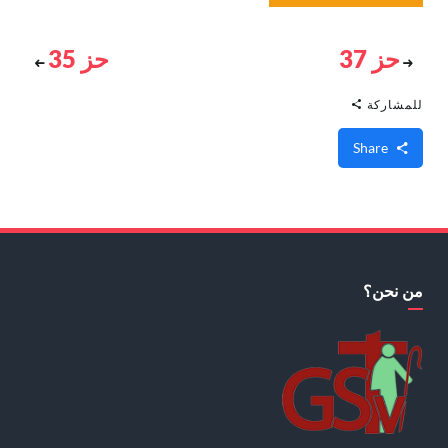
حز 37
حز 35
للمشاركة
Share
من نحن؟