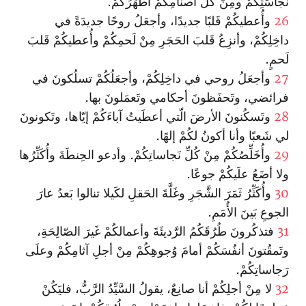
نَجاسَتِكُمْ ومِنْ كُلِّ أصنامِكُمْ أُطَهِّرُكُمْ.
26
وأُعطيكُمْ قَلبًا جديدًا، وأجعَلُ روحًا جديدَةً في
داخِلِكُمْ، وأنزِعُ قَلبَ الحَجَرِ مِنْ لَحمِكُمْ وأُعطيكُمْ قَلبَ
لَحمٍ.
27
وأجعَلُ روحي في داخِلِكُمْ، وأجعَلُكُمْ تسلُكونَ في
فرائضي، وتَحفَظونَ أحكامي وتَعمَلونَ بها.
28
وتَسكُنونَ الأرضَ الّتي أعطَيتُ آباءَكُمْ إيّاها، وتَكونونَ
لي شَعبًا وأنا أكونُ لكُمْ إلهًا.
29
وأُخَلِّصُكُمْ مِنْ كُلِّ نَجاساتِكُمْ. وأدعو الحِنطَةَ وأُكَثِّرُها
ولا أضَعُ علَيكُمْ جوعًا.
30
وأُكَثِّرُ ثَمَرَ الشَّجَرِ وغَلَّةَ الحَقلِ لكَيلا تنالوا بَعدُ عارَ
الجوعِ بَينَ الأُمَمِ.
31
فتذكُرونَ طُرُقَكُمُ الرَّديئَةَ وأعمالكُمْ غَيرَ الصّالِحَةِ،
وتَمقُتونَ أنفُسَكُمْ أمامَ وُجوهِكُمْ مِنْ أجلِ آثامِكُمْ وعلَى
رَجاساتِكُمْ.
32
لا مِنْ أجلِكُمْ أنا صانِعٌ، يقولُ السَّيِّدُ الرَّبُّ، فليَكُنْ