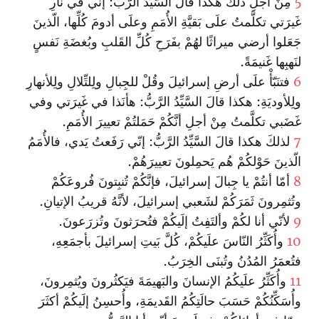
5
مِنْ أجلِ ذلكَ هكذا قالَ السَّيِّدُ الرَّبُّ: إنّي في نارِ
غَيرَتي تكلَّمتُ علَى بَقيَّةِ الأُمَمِ وعلَى أدومَ كُلِّها، الّذينَ
جَعَلوا أرضي ميراثًا لهُمْ بفَرَحِ كُلِّ القَلبِ وبُغضَةِ نَفسٍ
لنَهبِها غَنيمَةً.
6
فتنَبّأْ علَى أرضِ إسرائيلَ وقُلْ للجِبالِ ولِلتِّلالِ ولِلأنهارِ
ولِلأوديَةِ: هكذا قالَ السَّيِّدُ الرَّبُّ: هأنَذا في غَيرَتي وفي
غَضَبي تكلَّمتُ مِنْ أجلِ أنَّكُمْ حَمَلتُمْ تعييرَ الأُمَمِ.
7
لذلكَ هكذا قالَ السَّيِّدُ الرَّبُّ: إنّي رَفَعتُ يَدي، فالأُمَمُ
الّذينَ حَوْلكُمْ هُم يَحمِلونَ تعييرَهُمْ.
8
أمّا أنتُمْ يا جِبالَ إسرائيلَ، فإنَّكُمْ تُنبِتونَ فُروعَكُمْ
وتُثمِرونَ ثَمَرَكُمْ لشَعبي إسرائيلَ، لأنَّهُ قريبُ الإتيانِ.
9
لأنّي أنا لكُمْ وألتَفِتُ إلَيكُمْ فتُحرَثونَ وتُزرَعونَ.
10
وأُكَثِّرُ النّاسَ علَيكُمْ، كُلَّ بَيتِ إسرائيلَ بأجمَعِهِ،
فتُعمَرُ المُدُنُ وتُبنَى الخِرَبُ.
11
وأُكَثِّرُ علَيكُمُ الإنسانَ والبَهيمَةَ فيَكثُرونَ ويُثمِرونَ،
وأُسَكِّنُكُمْ حَسَبَ حالَتِكُمُ القَديمَةِ، وأُحسِنُ إلَيكُمْ أكثَرَ