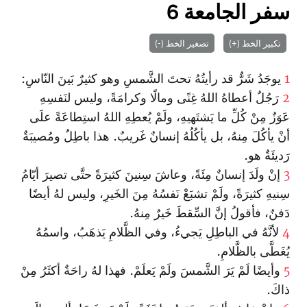
سفر الجامعة 6
تكبير الخط (+)
تصغير الخط (-)
1
يوجَدُ شَرٌّ قد رأيتُهُ تحتَ الشَّمسِ وهو كثيرٌ بَينَ النّاسِ:
2
رَجُلٌ أعطاهُ اللهُ غِنًى ومالًا وكرامَةً، وليس لنَفسِهِ
عَوَزٌ مِنْ كُلِّ ما يَشتَهيهِ، ولَمْ يُعطِهِ اللهُ استِطاعَةً علَى
أنْ يأكُلَ مِنهُ، بل يأكُلُهُ إنسانٌ غَريبٌ. هذا باطِلٌ ومُصيبَةٌ
رَديئَةٌ هو.
3
إنْ ولَدَ إنسانٌ مِئَةً، وعاشَ سِنينَ كثيرَةً حتَّى تصيرَ أيّامُ
سِنيهِ كثيرَةً، ولَمْ تشبَعْ نَفسُهُ مِنَ الخَيرِ، وليس لهُ أيضًا
دَفنٌ، فأقولُ إنَّ السِّقطَ خَيرٌ مِنهُ.
4
لأنَّهُ في الباطِلِ يَجيءُ، وفي الظَّلامِ يَذهَبُ، واسمُهُ
يُغَطَّى بالظَّلامِ.
5
وأيضًا لَمْ يَرَ الشَّمسَ ولَمْ يَعلَمْ. فهذا لهُ راحَةٌ أكثَرُ مِنْ
ذاكَ.