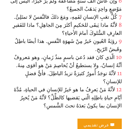
6
وإنْ عاشَ ألفَ سنَةٍ مُضاعَفَةً ولَمْ يَرَ خَيرًا، أليس إلَى
مَوْضِعٍ واحِدٍ يَذهَبُ الجميعُ؟
7
كُلُّ تعَبِ الإنسانِ لفَمِهِ، ومَعَ ذلكَ فالنَّفسُ لا تمتَلِئُ.
8
لأنَّهُ ماذا يَبقَى للحَكيمِ أكثَرَ مِنَ الجاهِلِ؟ ماذا للفَقيرِ
العارِفِ السُّلوكَ أمامَ الأحياءِ؟
9
رؤيَةُ العُيونِ خَيرٌ مِنْ شَهوَةِ النَّفسِ. هذا أيضًا باطِلٌ
وقَبضُ الرّيحِ.
10
الّذي كانَ فقد دُعيَ باسمٍ منذُ زَمانٍ، وهو مَعروفٌ
أنَّهُ إنسانٌ، ولا يستطيعُ أنْ يُخاصِمَ مَنْ هو أقوَى مِنهُ.
11
لأنَّهُ توجَدُ أُمورٌ كثيرَةٌ تزيدُ الباطِلَ. فأيُّ فضلٍ
للإنسانِ؟
12
لأنَّهُ مَنْ يَعرِفُ ما هو خَيرٌ للإنسانِ في الحياةِ، مُدَّةَ
أيّامِ حياةِ باطِلِهِ الّتي يَقضيها كالظِّلِّ؟ لأنَّهُ مَنْ يُخبِرُ
الإنسانَ بما يكونُ بَعدَهُ تحتَ الشَّمسِ؟
عرض تقديمي